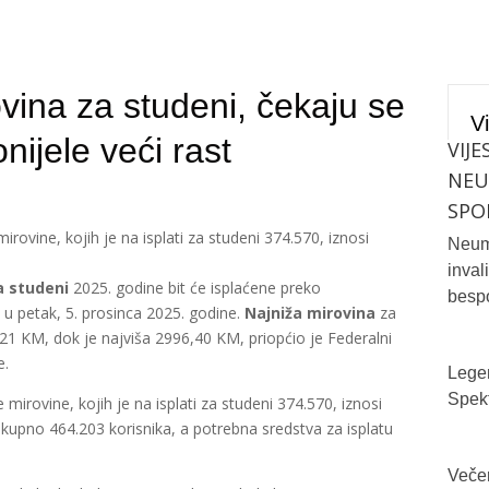
vina za studeni, čekaju se
Vi
nijele veći rast
VIJE
NE
SPO
rovine, kojih je na isplati za studeni 374.570, iznosi
Neum 
inval
a studeni
2025. godine bit će isplaćene preko
bespo
 u petak, 5. prosinca 2025. godine.
Najniža mirovina
za
21 KM, dok je najviša 2996,40 KM, priopćio je Federalni
e.
Legen
Spekt
mirovine, kojih je na isplati za studeni 374.570, iznosi
ukupno 464.203 korisnika, a potrebna sredstva za isplatu
Večer