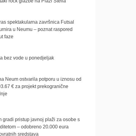
akl rock glazbe na Plaži Stella
as spektakularna završnica Futsal
urnira u Neumu – poznat raspored
t faze
a bez vode u ponedjeljak
a Neum ostvarila potporu u iznosu od
3.67 € za projekt prekogranične
dnje
gradi pristup javnoj plaži za osobe s
iditetom – odobreno 20.000 eura
vratnih sredstava