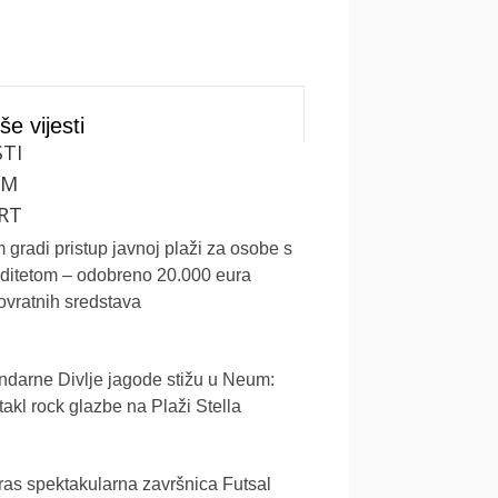
še vijesti
STI
UM
RT
gradi pristup javnoj plaži za osobe s
iditetom – odobreno 20.000 eura
vratnih sredstava
darne Divlje jagode stižu u Neum:
akl rock glazbe na Plaži Stella
as spektakularna završnica Futsal