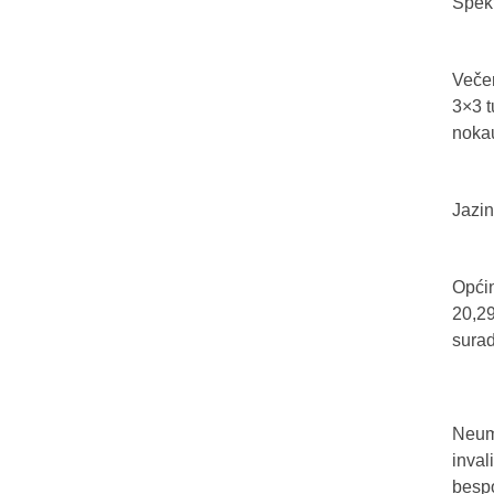
Spekt
Večer
3×3 t
nokau
Jazin
Općin
20,29
sura
Neum 
inval
bespo