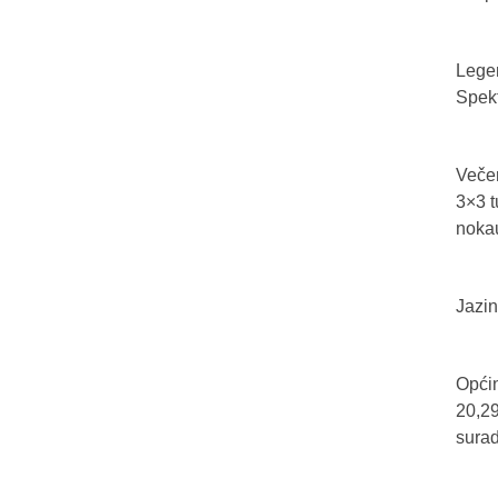
Legen
Spekt
Večer
3×3 t
nokau
Jazin
Općin
20,29
sura