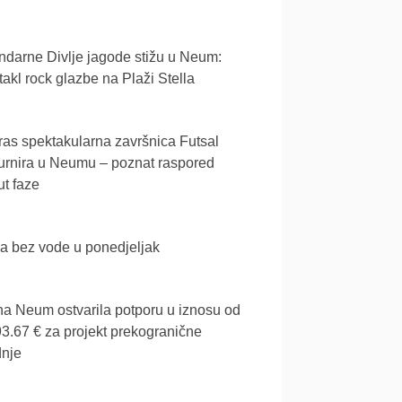
darne Divlje jagode stižu u Neum:
akl rock glazbe na Plaži Stella
as spektakularna završnica Futsal
urnira u Neumu – poznat raspored
t faze
a bez vode u ponedjeljak
a Neum ostvarila potporu u iznosu od
3.67 € za projekt prekogranične
dnje