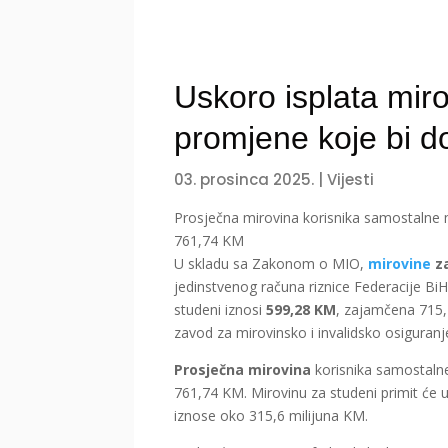
Uskoro isplata miro
promjene koje bi do
03. prosinca 2025.
|
Vijesti
Prosječna mirovina korisnika samostalne mi
761,74 KM
U skladu sa Zakonom o MIO,
mirovine
z
jedinstvenog računa riznice Federacije BiH
studeni iznosi
599,28 KM
, zajamčena 715,
zavod za mirovinsko i invalidsko osiguranj
Prosječna mirovina
korisnika samostalne 
761,74 KM. Mirovinu za studeni primit će 
iznose oko 315,6 milijuna KM.