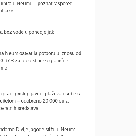
urnira u Neumu – poznat raspored
t faze
a bez vode u ponedjeljak
a Neum ostvarila potporu u iznosu od
3.67 € za projekt prekogranične
dnje
gradi pristup javnoj plaži za osobe s
iditetom – odobreno 20.000 eura
vratnih sredstava
darne Divlje jagode stižu u Neum: