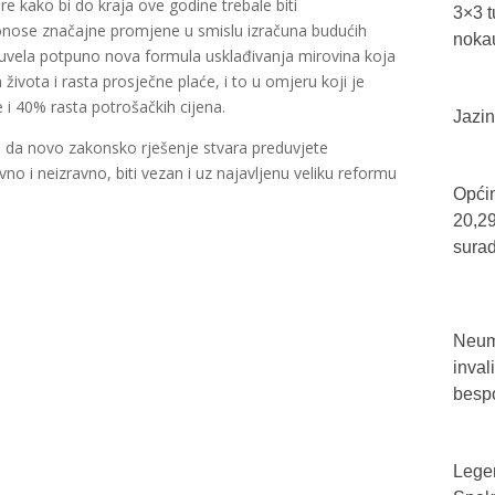
e kako bi do kraja ove godine trebale biti
3×3 t
nose značajne promjene u smislu izračuna budućih
nokau
se uvela potpuno nova formula usklađivanja mirovina koja
ivota i rasta prosječne plaće, i to u omjeru koji je
e i 40% rasta potrošačkih cijena.
Jazin
a da novo zakonsko rješenje stvara preduvjete
avno i neizravno, biti vezan i uz najavljenu veliku reformu
Općin
20,29
sura
Neum 
inval
bespo
Legen