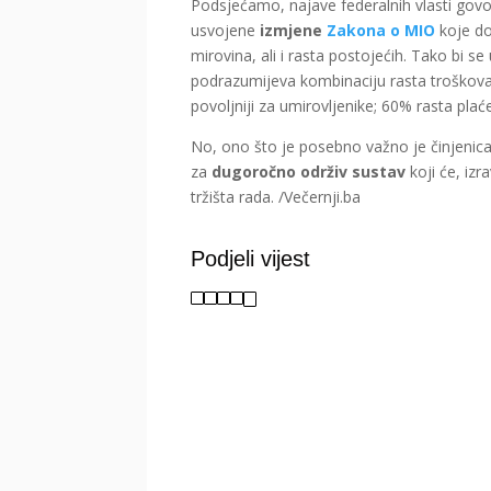
Podsjećamo, najave federalnih vlasti govor
usvojene
izmjene
Zakona o MIO
koje do
mirovina, ali i rasta postojećih. Tako bi 
podrazumijeva kombinaciju rasta troškova ž
povoljniji za umirovljenike; 60% rasta plać
No, ono što je posebno važno je činjenic
za
dugoročno održiv sustav
koji će, izr
tržišta rada. /Večernji.ba
Podjeli vijest