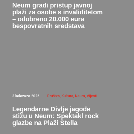
Neum gradi pristup javnoj
plaži za osobe s invaliditetom
– odobreno 20.000 eura
bespovratnih sredstava
3 kolovoza 2026.
Društvo
,
Kultura
,
Neum
,
Vijesti
Legendarne Divlje jagode
stižu u Neum: Spektakl rock
glazbe na Plaži Stella