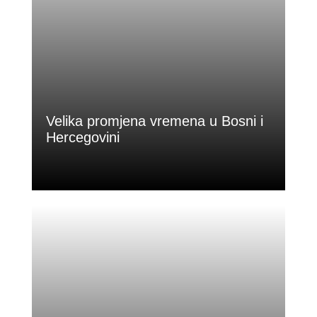
Velika promjena vremena u Bosni i
Hercegovini
U Bosni i Hercegovini danas se
očekuje promjenjivo i nestabilno vrijeme,
uz...