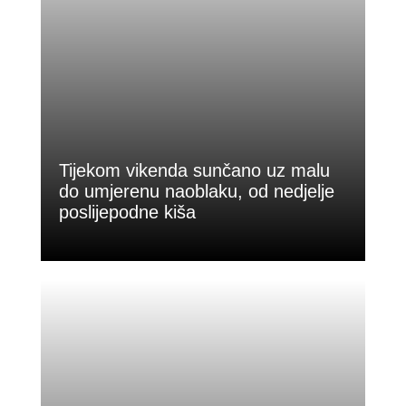
Tijekom vikenda sunčano uz malu
do umjerenu naoblaku, od nedjelje
poslijepodne kiša
Predstojeći vikend u Bosni i Hercegovini
donijet će pretežno sunčano vrijeme,...