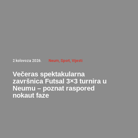
2 kolovoza 2026.
Neum
,
Sport
,
Vijesti
Večeras spektakularna
završnica Futsal 3×3 turnira u
Neumu – poznat raspored
nokaut faze