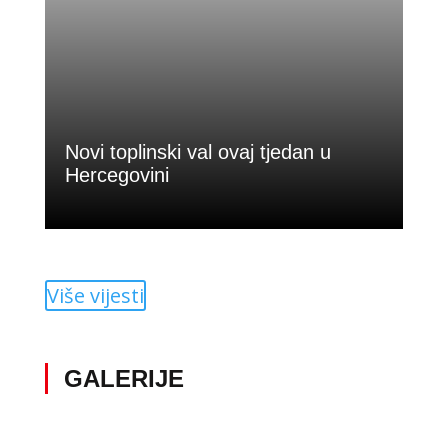
Novi toplinski val ovaj tjedan u
Hercegovini
UHercegovini će u ponedjeljak prevladavati
sunčano i vrlo toplo vrijeme, uz...
Više vijesti
GALERIJE