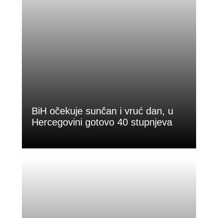
BiH očekuje sunčan i vruć dan, u
Hercegovini gotovo 40 stupnjeva
Jutros je pretežno vedro. Temperature
zraka izmjerene u 8 sati (°C):...