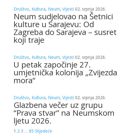
Društvo
,
Kultura
,
Neum
,
Vijesti
02. srpnja 2026.
Neum sudjelovao na Šetnici
kulture u Sarajevu: Od
Zagreba do Sarajeva – susret
koji traje
Društvo
,
Kultura
,
Neum
,
Vijesti
02. srpnja 2026.
U petak započinje 27.
umjetnička kolonija „Zvijezda
mora“
Društvo
,
Kultura
,
Neum
,
Vijesti
02. srpnja 2026.
Glazbena večer uz grupu
“Prava stvar” na Neumskom
ljetu 2026.
1
2
3
…
85
Slijedeće