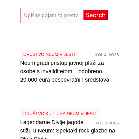
Search
for:
DRUŠTVO
,
NEUM
,
VIJESTI
KOL 4, 2026
Neum gradi pristup javnoj plaži za
osobe s invaliditetom – odobreno
20.000 eura bespovratnih sredstava
DRUŠTVO
,
KULTURA
,
NEUM
,
VIJESTI
Legendarne Divlje jagode
KOL 3, 2026
stižu u Neum: Spektakl rock glazbe na
Plaži Stella