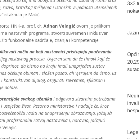
učenja za cilj ima obogatiti učenika na osobnoj razini kroz
3×3 t
 razvoj kritičkog mišljenja i istinskih vrijednosti utemeljenih
nokau
a”
istaknula je Matić.
sporta HNK-a, prof. dr.
Adnan Velagić
ovom je prilikom
ama nastavnih programa, stvoriti suvremen i inkluzivan
Jazin
žiti funkcionalne sadržaje, znanja i kompetencije.
likovati način na koji nastavnici pristupaju poučavanju
Općin
tnijeg nastavnog procesa. Uvjeren sam da će timovi koji će
20,29
n doprinos, da bismo na kraju imali unaprjeđen sustav
sura
nas očekuje obiman i složen posao, ali vjerujem da ćemo, uz
i konstruktivan dijalog, osigurati suvremen, efikasan i
je dolaze.
Neum 
potencijale svakog učenika
i odgovara stvarnim potrebama
inval
i uspješan život. Resorno ministarstvo i nadalje će, kroz
bespo
 posvećenošću raditi na unapređenju obrazovanja, jačajući
ani profesionalni razvoj nastavnika i, naravno, jačajući
 Velagić.
Legen
braćanju poručila je da je obrazovanje sami temelj