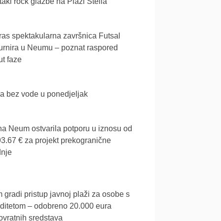
akl rock glazbe na Plaži Stella
as spektakularna završnica Futsal
urnira u Neumu – poznat raspored
t faze
a bez vode u ponedjeljak
a Neum ostvarila potporu u iznosu od
3.67 € za projekt prekogranične
dnje
gradi pristup javnoj plaži za osobe s
iditetom – odobreno 20.000 eura
vratnih sredstava