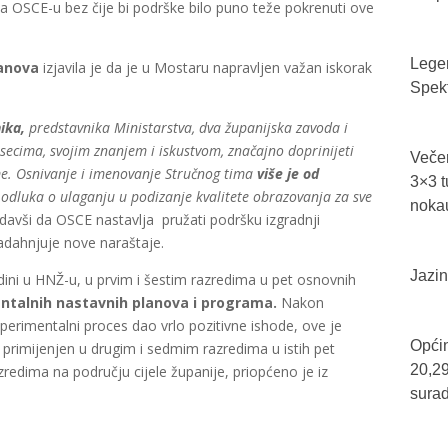
a OSCE-u bez čije bi podrške bilo puno teže pokrenuti ove
Legen
tanova
izjavila je da je u Mostaru napravljen važan iskorak
Spekt
ika,
predstavnika Ministarstva, dva županijska zavoda i
ecima, svojim znanjem i iskustvom, značajno doprinijeti
Večer
e. Osnivanje i imenovanje Stručnog tima
više je od
3×3 t
 odluka o ulaganju u podizanje kvalitete obrazovanja za sve
nokau
odavši da OSCE nastavlja pružati podršku izgradnji
nadahnjuje nove naraštaje.
Jazin
ini u HNŽ-u, u prvim i šestim razredima u pet osnovnih
talnih nastavnih planova i programa.
Nakon
sperimentalni proces dao vrlo pozitivne ishode, ove je
Općin
 primijenjen u drugim i sedmim razredima u istih pet
20,29
zredima na području cijele županije, priopćeno je iz
sura