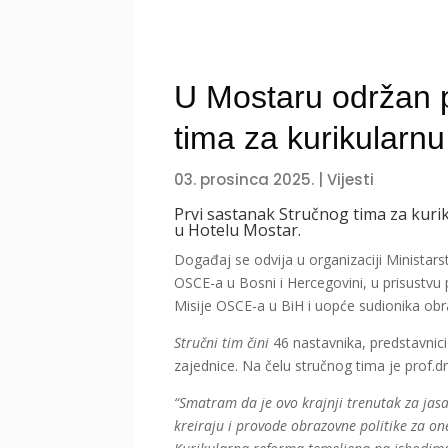
U Mostaru održan 
tima za kurikularn
03. prosinca 2025.
|
Vijesti
Prvi sastanak Stručnog tima za kuri
u Hotelu Mostar.
Događaj se odvija u organizaciji Ministars
OSCE-a u Bosni i Hercegovini, u prisustvu
Misije OSCE-a u BiH i uopće sudionika ob
Stručni tim čini
46 nastavnika, predstavnic
zajednice. Na čelu stručnog tima je prof.d
“Smatram da je ovo krajnji trenutak za jas
kreiraju i provode obrazovne politike za on