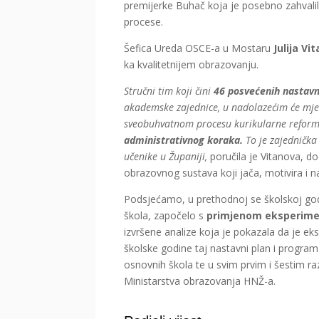
premijerke Buhač koja je posebno zahvalil
procese.
Šefica Ureda OSCE-a u Mostaru
Julija Vi
ka kvalitetnijem obrazovanju.
Stručni tim koji čini
46 posvećenih nastavn
akademske zajednice, u nadolazećim će mjes
sveobuhvatnom procesu kurikularne reform
administrativnog koraka.
To je zajednička
učenike u Županiji,
poručila je Vitanova, d
obrazovnog sustava koji jača, motivira i 
Podsjećamo, u prethodnoj se školskoj god
škola, započelo s
primjenom eksperimen
izvršene analize koja je pokazala da je ek
školske godine taj nastavni plan i program
osnovnih škola te u svim prvim i šestim ra
Ministarstva obrazovanja HNŽ-a.