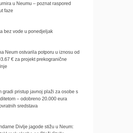
urnira u Neumu – poznat raspored
t faze
a bez vode u ponedjeljak
a Neum ostvarila potporu u iznosu od
3.67 € za projekt prekogranične
dnje
gradi pristup javnoj plaži za osobe s
iditetom – odobreno 20.000 eura
vratnih sredstava
darne Divlje jagode stižu u Neum: