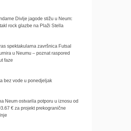
darne Divlje jagode stižu u Neum:
akl rock glazbe na Plaži Stella
as spektakularna završnica Futsal
urnira u Neumu – poznat raspored
t faze
a bez vode u ponedjeljak
a Neum ostvarila potporu u iznosu od
3.67 € za projekt prekogranične
dnje