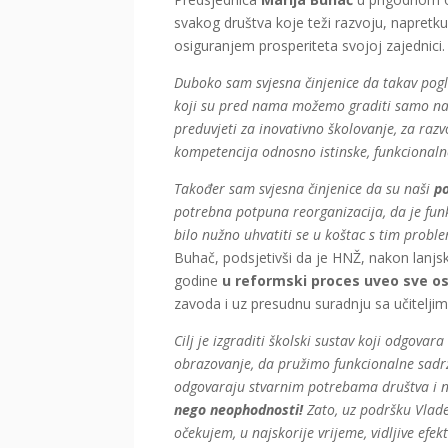
svakog društva koje teži razvoju, napretku
osiguranjem prosperiteta svojoj zajednici.
Duboko sam svjesna činjenice da takav pog
koji su pred nama možemo graditi samo n
preduvjeti za inovativno školovanje, za razvo
kompetencija odnosno istinske, funkcionalne
Također sam svjesna činjenice da su naši
po
potrebna potpuna reorganizacija, da je fun
bilo nužno uhvatiti se u koštac s tim prob
Buhač, podsjetivši da je HNŽ, nakon lanjs
godine
u reformski proces uveo sve o
zavoda i uz presudnu suradnju sa učiteljima
Cilj je izgraditi školski sustav koji odgovar
obrazovanje, da pružimo funkcionalne sadrža
odgovaraju stvarnim potrebama društva i n
nego neophodnosti!
Zato, uz podršku Vlade
očekujem, u najskorije vrijeme, vidljive efek