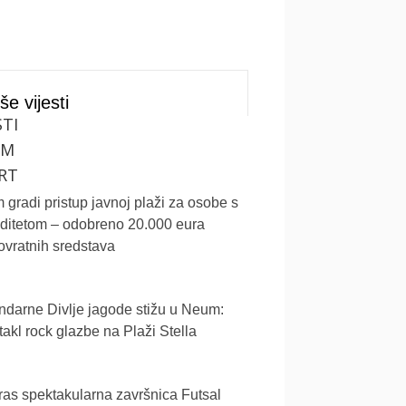
še vijesti
STI
UM
RT
gradi pristup javnoj plaži za osobe s
iditetom – odobreno 20.000 eura
vratnih sredstava
darne Divlje jagode stižu u Neum:
akl rock glazbe na Plaži Stella
as spektakularna završnica Futsal