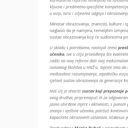
Kurikularna reforma temeljena na ishodima 
kljucne i predmetno-specifične kompetencije,
u viziji, svrsi i ciljevima odgoja i obrazovanj
Ministar obrazovanja, znanosti, kulture i 
naglasio da je namjera, temeljitim izmjen
sustav obrazovanja koji će sudionicima pru
U skladu s potrebama, nastojat ćemo
preob
učenika
, sve u cilju provođenja što kvalite
raditi na ovoj reformi dati svoj maksimala
osnovnog školstva u HNŽ-u. Svjesni smo da 
međusobno razumijevanje, zajedničku viziju 
cjelovit sustav obrazovanja za generacije ko
Naš cilj je stvoriti
sustav koji prepoznaje 
ovog društva, pripremajući ih za odgovoran 
jasno utvrđene mjere i aktivnosti, s punom
znanja i vještine učenika, potičući kontinuir
kapacitete obrazovnih ustanova,
istaknuo je
Predsjednica
Marija Buhač
u prigodnom o