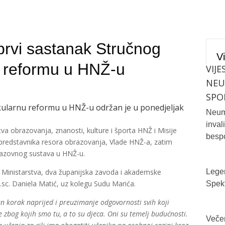
prvi sastanak Stručnog
Vi
u reformu u HNŽ-u
VIJE
NE
SPO
kularnu reformu u HNŽ-u održan je u ponedjeljak
Neum 
inval
tva obrazovanja, znanosti, kulture i športa HNŽ i Misije
bespo
 predstavnika resora obrazovanja, Vlade HNŽ-a, zatim
razovnog sustava u HNŽ-u.
i Ministarstva, dva županijska zavoda i akademske
Legen
r.sc. Daniela Matić, uz kolegu Sudu Marića.
Spekt
an korak naprijed i preuzimanje odgovornosti svih koji
e zbog kojih smo tu, a to su djeca. Oni su temelj budućnosti.
Večer