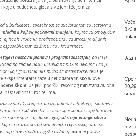
Spekt
 i koje u budućnost gleda s vizijom i željom za
Večer
led u budućnost i sposobnost za suočavanjem sa izazovima
3×3 t
a
mladima koji su potkovani znanjem,
kojima su omogućeni
nokau
j njihovih urođenih predispozicija i za stjecanje ciljanih
 osposobljenosti za život, rad i kreativnost.
stojeći nastavni planovi i programi zastarjeli,
da im je
Jazin
kcionalno znanje naših učenika na niskim nivoima i da je
lemom koji godinama nije micao sa mrtve točke,
rekla je
ke eksperimentalne faze u pet odabranih škola, ove
Općin
snovne škole,
uz jaku podršku resornog ministarstva, oba
20,29
, nastavnicima i roditeljima.
sura
a izazovima 21. stoljeća, da izgradimo kvalitetnije, inkluzivno
je koji će kod učenika razvijati sposobnosti i vještine koje
aše sutrašnjice. To, dame i gospodo,
nije pitanje izbora
Neum 
 koja neće izostati, od svih dionika reformskog procesa
inval
te i mjerljive ishode ovog što radimo
, jasna je poruka
bespo