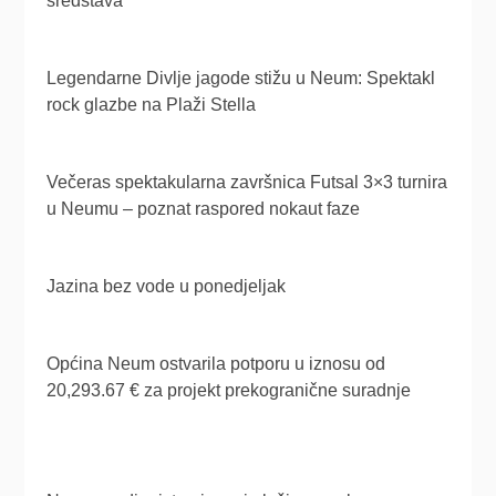
sredstava
Legendarne Divlje jagode stižu u Neum: Spektakl
rock glazbe na Plaži Stella
Večeras spektakularna završnica Futsal 3×3 turnira
u Neumu – poznat raspored nokaut faze
Jazina bez vode u ponedjeljak
Općina Neum ostvarila potporu u iznosu od
20,293.67 € za projekt prekogranične suradnje