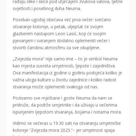
rađaju slike i skice pod utjecajem zvukova valova, ljetne
svjetlosti i posebnog duha Neuma.
Poseban ugođaj obećava već prva večer: svečano
otvaranje kolonije, u petak, uljepšat će svojim
glazbenim nastupom Leon Lasić, koji će svojim
pjevanjem i sviranjem dodatno oplemeniti večer i
stvoriti čarobnu atmosferu za sve okupljene.
„Zvijezda mora“ nije samo ime – to je simbol Neuma
kao mjesta susreta umjetnosti, ljepote i zajedništva.
Ova manifestacija iz godine u godinu podsjeća koliko je
važna uloga kulture u životu zajednice i koliko radost
stvaranja može oplemeniti svakoga od nas.
Pozivamo sve mještane i goste Neuma da nam se
pridruže, da podrže umjetnike i da uživaju u večerima
ispunjenim ljepotom stvaranja, bojama i notama mora.
Vidimo se večeras u 19.30 sati na otvaranju umjetničke
kolonije “Zvijezda mora 2025.”– jer umjetnost spaja