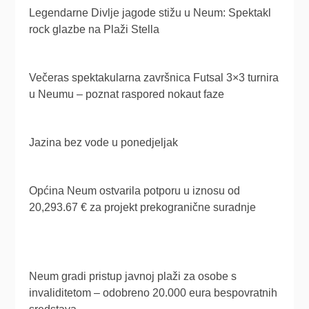
Legendarne Divlje jagode stižu u Neum: Spektakl
rock glazbe na Plaži Stella
Večeras spektakularna završnica Futsal 3×3 turnira
u Neumu – poznat raspored nokaut faze
Jazina bez vode u ponedjeljak
Općina Neum ostvarila potporu u iznosu od
20,293.67 € za projekt prekogranične suradnje
Neum gradi pristup javnoj plaži za osobe s
invaliditetom – odobreno 20.000 eura bespovratnih