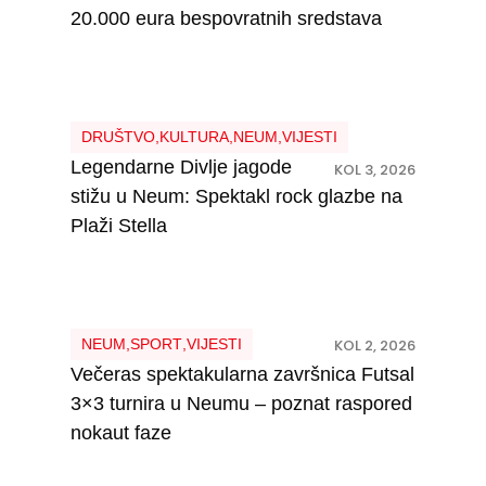
20.000 eura bespovratnih sredstava
DRUŠTVO
,
KULTURA
,
NEUM
,
VIJESTI
Legendarne Divlje jagode
KOL 3, 2026
stižu u Neum: Spektakl rock glazbe na
Plaži Stella
NEUM
,
SPORT
,
VIJESTI
KOL 2, 2026
Večeras spektakularna završnica Futsal
3×3 turnira u Neumu – poznat raspored
nokaut faze