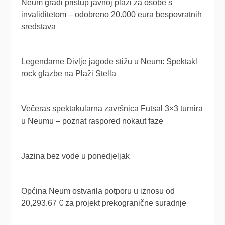
Neum gradi pristup javnoj plaži za osobe s
invaliditetom – odobreno 20.000 eura bespovratnih
sredstava
Legendarne Divlje jagode stižu u Neum: Spektakl
rock glazbe na Plaži Stella
Večeras spektakularna završnica Futsal 3×3 turnira
u Neumu – poznat raspored nokaut faze
Jazina bez vode u ponedjeljak
Općina Neum ostvarila potporu u iznosu od
20,293.67 € za projekt prekogranične suradnje