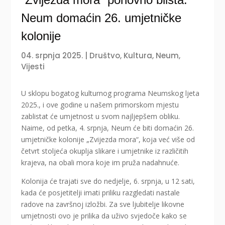
Neum domaćin 26. umjetničke
kolonije
04. srpnja 2025.
|
Društvo
,
Kultura
,
Neum
,
Vijesti
U sklopu bogatog kulturnog programa Neumskog ljeta
2025., i ove godine u našem primorskom mjestu
zablistat će umjetnost u svom najljepšem obliku.
Naime, od petka, 4. srpnja, Neum će biti domaćin 26.
umjetničke kolonije „Zvijezda mora“, koja već više od
četvrt stoljeća okuplja slikare i umjetnike iz različitih
krajeva, na obali mora koje im pruža nadahnuće.
Kolonija će trajati sve do nedjelje, 6. srpnja, u 12 sati,
kada će posjetitelji imati priliku razgledati nastale
radove na završnoj izložbi. Za sve ljubitelje likovne
umjetnosti ovo je prilika da uživo svjedoče kako se