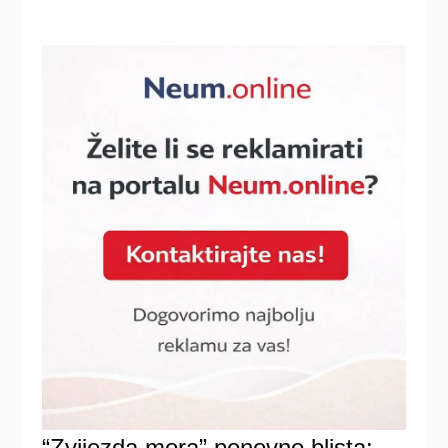
“Zvijezda mora” ponovno blista: