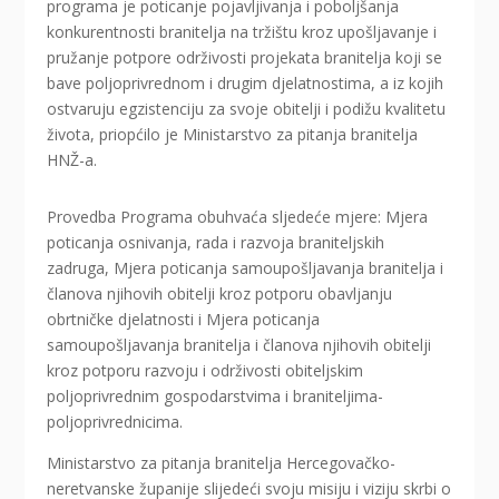
programa je poticanje pojavljivanja i poboljšanja
konkurentnosti branitelja na tržištu kroz upošljavanje i
pružanje potpore održivosti projekata branitelja koji se
bave poljoprivrednom i drugim djelatnostima, a iz kojih
ostvaruju egzistenciju za svoje obitelji i podižu kvalitetu
života, priopćilo je Ministarstvo za pitanja branitelja
HNŽ-a.
Provedba Programa obuhvaća sljedeće mjere: Mjera
poticanja osnivanja, rada i razvoja braniteljskih
zadruga, Mjera poticanja samoupošljavanja branitelja i
članova njihovih obitelji kroz potporu obavljanju
obrtničke djelatnosti i Mjera poticanja
samoupošljavanja branitelja i članova njihovih obitelji
kroz potporu razvoju i održivosti obiteljskim
poljoprivrednim gospodarstvima i braniteljima-
poljoprivrednicima.
Ministarstvo za pitanja branitelja Hercegovačko-
neretvanske županije slijedeći svoju misiju i viziju skrbi o