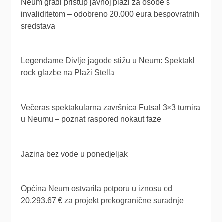
Neum gradi pristup javnoj plaži za osobe s
invaliditetom – odobreno 20.000 eura bespovratnih
sredstava
Legendarne Divlje jagode stižu u Neum: Spektakl
rock glazbe na Plaži Stella
Večeras spektakularna završnica Futsal 3×3 turnira
u Neumu – poznat raspored nokaut faze
Jazina bez vode u ponedjeljak
Općina Neum ostvarila potporu u iznosu od
20,293.67 € za projekt prekogranične suradnje