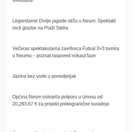
sredstava
Legendarne Divlje jagode stižu u Neum: Spektakl
rock glazbe na Plaži Stella
Večeras spektakularna završnica Futsal 3×3 turnira
u Neumu – poznat raspored nokaut faze
Jazina bez vode u ponedjeljak
Općina Neum ostvarila potporu u iznosu od
20,293.67 € za projekt prekogranične suradnje