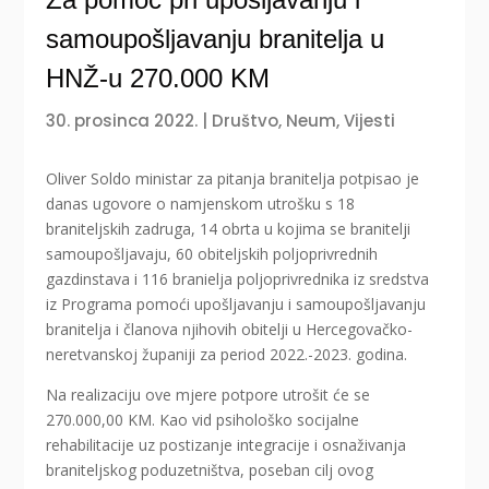
samoupošljavanju branitelja u
HNŽ-u 270.000 KM
30. prosinca 2022.
|
Društvo
,
Neum
,
Vijesti
Oliver Soldo ministar za pitanja branitelja potpisao je
danas ugovore o namjenskom utrošku s 18
braniteljskih zadruga, 14 obrta u kojima se branitelji
samoupošljavaju, 60 obiteljskih poljoprivrednih
gazdinstava i 116 branielja poljoprivrednika iz sredstva
iz Programa pomoći upošljavanju i samoupošljavanju
branitelja i članova njihovih obitelji u Hercegovačko-
neretvanskoj županiji za period 2022.-2023. godina.
Na realizaciju ove mjere potpore utrošit će se
270.000,00 KM. Kao vid psihološko socijalne
rehabilitacije uz postizanje integracije i osnaživanja
braniteljskog poduzetništva, poseban cilj ovog