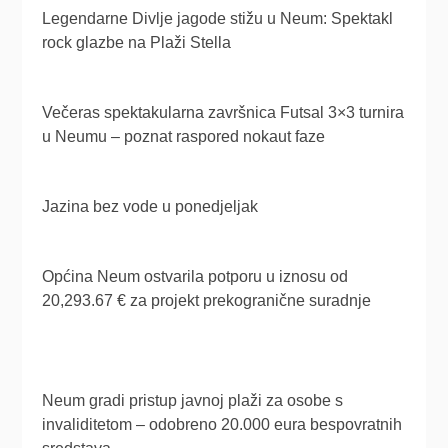
Legendarne Divlje jagode stižu u Neum: Spektakl
rock glazbe na Plaži Stella
Večeras spektakularna završnica Futsal 3×3 turnira
u Neumu – poznat raspored nokaut faze
Jazina bez vode u ponedjeljak
Općina Neum ostvarila potporu u iznosu od
20,293.67 € za projekt prekogranične suradnje
Neum gradi pristup javnoj plaži za osobe s
invaliditetom – odobreno 20.000 eura bespovratnih