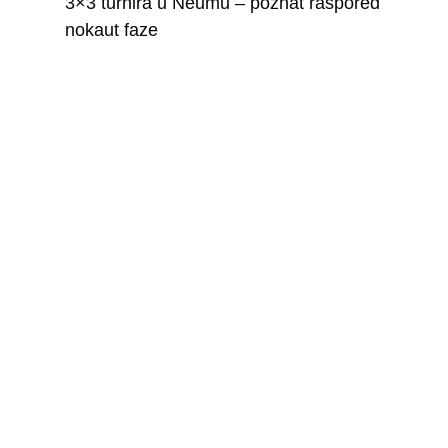
3×3 turnira u Neumu – poznat raspored
nokaut faze