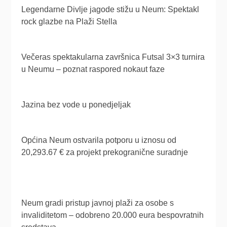
Legendarne Divlje jagode stižu u Neum: Spektakl
rock glazbe na Plaži Stella
Večeras spektakularna završnica Futsal 3×3 turnira
u Neumu – poznat raspored nokaut faze
Jazina bez vode u ponedjeljak
Općina Neum ostvarila potporu u iznosu od
20,293.67 € za projekt prekogranične suradnje
Neum gradi pristup javnoj plaži za osobe s
invaliditetom – odobreno 20.000 eura bespovratnih