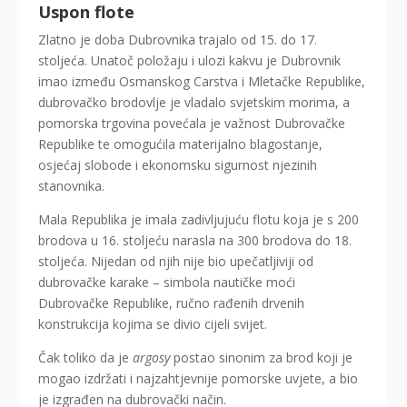
Uspon flote
Zlatno je doba Dubrovnika trajalo od 15. do 17.
stoljeća. Unatoč položaju i ulozi kakvu je Dubrovnik
imao između Osmanskog Carstva i Mletačke Republike,
dubrovačko brodovlje je vladalo svjetskim morima, a
pomorska trgovina povećala je važnost Dubrovačke
Republike te omogućila materijalno blagostanje,
osjećaj slobode i ekonomsku sigurnost njezinih
stanovnika.
Mala Republika je imala zadivljujuću flotu koja je s 200
brodova u 16. stoljeću narasla na 300 brodova do 18.
stoljeća. Nijedan od njih nije bio upečatljiviji od
dubrovačke karake – simbola nautičke moći
Dubrovačke Republike, ručno rađenih drvenih
konstrukcija kojima se divio cijeli svijet.
Čak toliko da je
argosy
postao sinonim za brod koji je
mogao izdržati i najzahtjevnije pomorske uvjete, a bio
je izgrađen na dubrovački način.