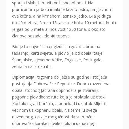
sporija i slabijih maritimnih sposobnosti. Na
pramčanom jarbolu imala je križno jedro, na glavnom
dva križna, a na krmenom latinsko jedro. Bila je duga
do 40 metara, široka 15, a visine boka 10 metara. Imala
je gaz od 5 metara, nosivost 1250 tona, s oko sto
članova posada i do 40 topova.
Bio je to najveći i najugledniji trgovački brod na
tadašnjoj karti svijeta, a plovio je od obala Italije,
Španjolske, sjeverne Afrike, Engleske, Portugala,
zemalja na istoku itd.
Diplomacija i trgovina obilježile su godine i stoljeća
postojanja Dubrovačke Republike. Dobro razvedena
obala istočnog Jadrana doprinosila je stvaranju
pogodne plovidbene rute koja je prolazila uz otok
Korčulu i grad Korčulu, a ponekad i uz otok Mljet ili,
većinom uz kopnenu obalu. Na temelju svega
navedenog, ostaje mogućnost da su moćne
dubrovačke karake plovile u blizini današnjeg