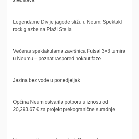
sredstava
Legendarne Divlje jagode stižu u Neum: Spektakl
rock glazbe na Plaži Stella
Večeras spektakularna završnica Futsal 3×3 turnira
u Neumu – poznat raspored nokaut faze
Jazina bez vode u ponedjeljak
Općina Neum ostvarila potporu u iznosu od
20,293.67 € za projekt prekogranične suradnje