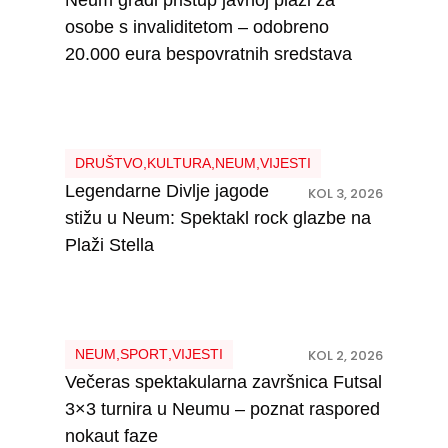
osobe s invaliditetom – odobreno
20.000 eura bespovratnih sredstava
DRUŠTVO
,
KULTURA
,
NEUM
,
VIJESTI
Legendarne Divlje jagode
KOL 3, 2026
stižu u Neum: Spektakl rock glazbe na
Plaži Stella
NEUM
,
SPORT
,
VIJESTI
KOL 2, 2026
Večeras spektakularna završnica Futsal
3×3 turnira u Neumu – poznat raspored
nokaut faze