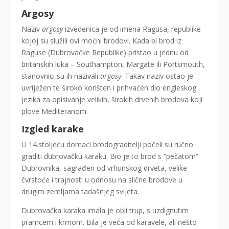
Argosy
Naziv
argosy
izvedenica je od imena Ragusa, republike
kojoj su služili ovi moćni brodovi. Kada bi brod iz
Raguse (Dubrovačke Republike) pristao u jednu od
britanskih luka – Southampton, Margate ili Portsmouth,
stanovnici su ih nazivali
argosy
. Takav naziv ostao je
uvriježen te široko korišten i prihvaćen dio engleskog
jezika za opisivanje velikih, širokih drvenih brodova koji
plove Mediteranom.
Izgled karake
U 14.stoljeću domaći brodograditelji počeli su ručno
graditi dubrovačku karaku. Bio je to brod s “pečatom”
Dubrovnika, sagrađen od vrhunskog drveta, velike
čvrstoće i trajnosti u odnosu na slične brodove u
drugim zemljama tadašnjeg svijeta.
Dubrovačka karaka imala je obli trup, s uzdignutim
pramcem i krmom. Bila je veća od karavele, ali nešto