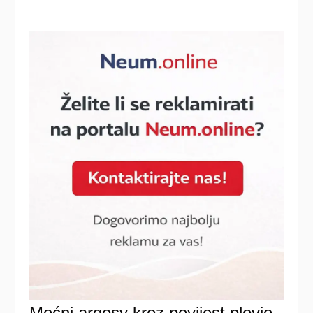
Moćni argosy kroz povijest plovio