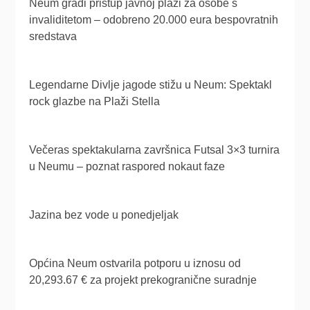
Neum gradi pristup javnoj plaži za osobe s
invaliditetom – odobreno 20.000 eura bespovratnih
sredstava
Legendarne Divlje jagode stižu u Neum: Spektakl
rock glazbe na Plaži Stella
Večeras spektakularna završnica Futsal 3×3 turnira
u Neumu – poznat raspored nokaut faze
Jazina bez vode u ponedjeljak
Općina Neum ostvarila potporu u iznosu od
20,293.67 € za projekt prekogranične suradnje