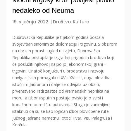
nedaleko od Neuma
19. siječnja 2022.
|
Društvo
,
Kultura
Dubrovačka Republike je tijekom godina postala
svojevrsan sinonim za diplomaciju i trgovinu. S obzirom
na ubrzan porast i ugled u svijetu, Dubrovačka
Republika pristupila je izgradnji prigodnih brodova koji
će poslužiti njihovoj najboljoj ekonomskoj grani –
trgovini. Unatoč konjukturi u brodarstvu i razvoju
navigacijskih pomagala u XV. i XVI. st., duga plovidba
istočnim Jadranom i dalje se odvijala uz obalu,
prvenstveno radi zaštite od vremenskih neprilika na
moru, a izbor usputnih postaja ovisio je o svrsi i
konačnom odredištu putovanja. Stoga je zanimljivo
istaknuti da su se kao logičan izbor plovidbene rute
južnog Jadrana nametnuli otoci Hvar, Vis, Palagruža i
Korčula.