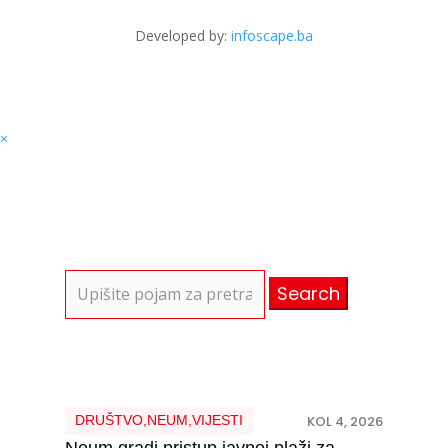
Developed by:
infoscape.ba
×
Search
for:
DRUŠTVO
,
NEUM
,
VIJESTI
KOL 4, 2026
Neum gradi pristup javnoj plaži za