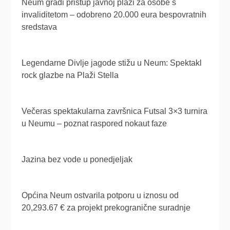
Neum gradi pristup javnoj plaži za osobe s
invaliditetom – odobreno 20.000 eura bespovratnih
sredstava
Legendarne Divlje jagode stižu u Neum: Spektakl
rock glazbe na Plaži Stella
Večeras spektakularna završnica Futsal 3×3 turnira
u Neumu – poznat raspored nokaut faze
Jazina bez vode u ponedjeljak
Općina Neum ostvarila potporu u iznosu od
20,293.67 € za projekt prekogranične suradnje