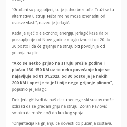
“Građani su pogubljeni, to je jedno beznađe. Traži se ta
alternativa u struji. Ništa me ne može iznenaditi od
ovakve vlasti”, naveo je Jerlagić.
Kada je riječ o električnoj energiji, Jerlagić kaže da bi
poskupljenje od Nove godine moglo iznositi od 20 do
30 posto i da će grijanje na struju biti povoljnije od
grijanja na plin.
“Ako se netko grijao na struju prošle godine i
plaćao 130-150 KM uz to neko povećanje koje se
najavljuje od 01.01.2023. od 30 posto je je nekih
200 KM i opet je to jeftinije nego grijanje plinom”
,
pojasnio je Jerlagić.
Dok Jerlagić tvrdi da naš elektroenergetski sustav može
izdržati da se građani griju na struju, Zoran Pavlović
smatra da može doći do kratkog spoja.
“Orijentacija ka grijanju će dovesti do pucanja sustava.