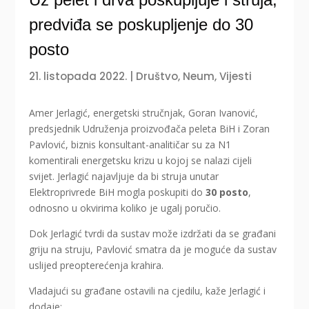
predviđa se poskupljenje do 30
posto
21. listopada 2022.
|
Društvo
,
Neum
,
Vijesti
Amer Jerlagić, energetski stručnjak, Goran Ivanović,
predsjednik Udruženja proizvođača peleta BiH i Zoran
Pavlović, biznis konsultant-analitičar su za N1
komentirali energetsku krizu u kojoj se nalazi cijeli
svijet. Jerlagić najavljuje da bi struja unutar
Elektroprivrede BiH mogla poskupiti do
30 posto
,
odnosno u okvirima koliko je ugalj poručio.
Dok Jerlagić tvrdi da sustav može izdržati da se građani
griju na struju, Pavlović smatra da je moguće da sustav
uslijed preopterećenja krahira.
Vladajući su građane ostavili na cjedilu, kaže Jerlagić i
dodaje: