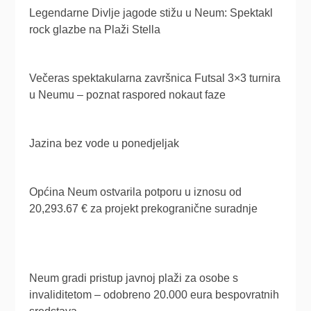
Legendarne Divlje jagode stižu u Neum: Spektakl
rock glazbe na Plaži Stella
Večeras spektakularna završnica Futsal 3×3 turnira
u Neumu – poznat raspored nokaut faze
Jazina bez vode u ponedjeljak
Općina Neum ostvarila potporu u iznosu od
20,293.67 € za projekt prekogranične suradnje
Neum gradi pristup javnoj plaži za osobe s
invaliditetom – odobreno 20.000 eura bespovratnih