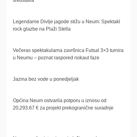
sredstava
Legendarne Divlje jagode stižu u Neum: Spektakl
rock glazbe na Plaži Stella
Večeras spektakularna završnica Futsal 3×3 turnira
u Neumu – poznat raspored nokaut faze
Jazina bez vode u ponedjeljak
Općina Neum ostvarila potporu u iznosu od
20,293.67 € za projekt prekogranične suradnje