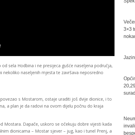
Spekt
Večer
3×3 t
nokau
Jazin
o od sela Hodbina i ne presijeca gušće naseljena područja,
ini nekoliko naseljenih mjesta te završava neposredno
Općin
20,29
sura
povezao s Mostarom, ostaje uraditi još dvije dionice, i to
na, a plan je da radovi na ovom dijelu počnu do kraja
Neum 
od Mostara. Dapače, uskoro se očekuju dobre vijesti kada
inval
lnim dionicama – Mostar sjever – jug, kao i tunel Prenj, a
bespo