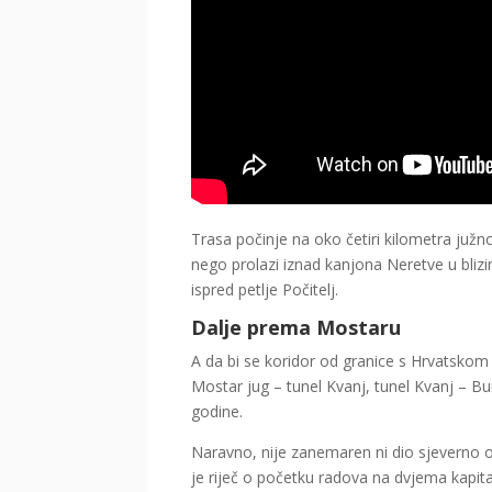
Trasa počinje na oko četiri kilometra južn
nego prolazi iznad kanjona Neretve u bliz
ispred petlje Počitelj.
Dalje prema Mostaru
A da bi se koridor od granice s Hrvatskom 
Mostar jug – tunel Kvanj, tunel Kvanj – Bu
godine.
Naravno, nije zanemaren ni dio sjeverno 
je riječ o početku radova na dvjema kapita