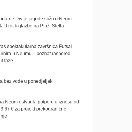
darne Divlje jagode stižu u Neum:
akl rock glazbe na Plaži Stella
as spektakularna završnica Futsal
urnira u Neumu – poznat raspored
t faze
a bez vode u ponedjeljak
a Neum ostvarila potporu u iznosu od
3.67 € za projekt prekogranične
dnje