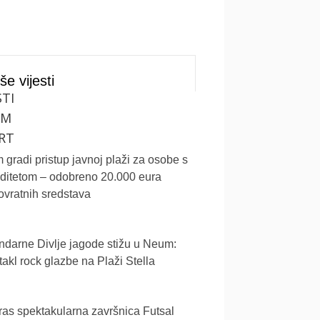
še vijesti
STI
UM
RT
gradi pristup javnoj plaži za osobe s
iditetom – odobreno 20.000 eura
vratnih sredstava
darne Divlje jagode stižu u Neum:
akl rock glazbe na Plaži Stella
as spektakularna završnica Futsal