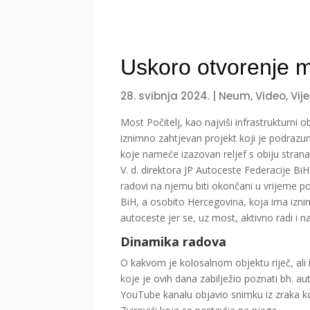
Uskoro otvorenje m
28. svibnja 2024.
|
Neum
,
Video
,
Vije
Most Počitelj, kao najviši infrastrukturni ob
iznimno zahtjevan projekt koji je podrazu
koje nameće izazovan reljef s obiju stran
V. d. direktora JP Autoceste Federacije BiH
radovi na njemu biti okončani u vrijeme po
BiH, a osobito Hercegovina, koja ima iznim
autoceste jer se, uz most, aktivno radi i na
Dinamika radova
O kakvom je kolosalnom objektu riječ, ali 
koje je ovih dana zabilježio poznati bh. a
YouTube kanalu objavio snimku iz zraka ko