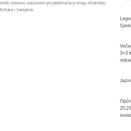
ehnički iznimno izazovnim projektima koji imaju stratešku
ostara i Sarajeva.
Legen
Spekt
Večer
3×3 t
nokau
Jazin
Općin
20,29
sura