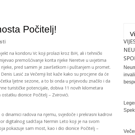
osta Počitelj!
Vi
VIJE
sti
NE
jekt na koridoru Vc koji prolazi kroz BiH, ali i tehnički
SPO
mijevao premošćivanje korita rijeke Neretve u uvjetima
a rijeke, pred samim je završetkom i puštanjem u promet.
Neum 
 Denis Lasić za Večernji list kaže kako su procjene da će
inval
četka ljetne sezone, a to bi onda u prijevodu značilo i da
bespo
ne turističke potencijale, dobiva 11 novih kilometara
 ostatku dionice Počitelj – Zvirovići.
Legen
Spekt
i o dinamici radova na njemu, svjedoče i prekrasni kadrovi
utor digitalnog sadržaja Nermin Leto koji je na svom
ja pokazuje sam most, kao i dio dionice Počitelj –
Večer