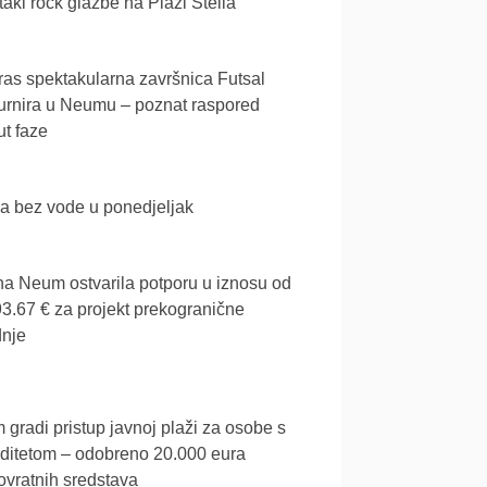
akl rock glazbe na Plaži Stella
as spektakularna završnica Futsal
urnira u Neumu – poznat raspored
t faze
a bez vode u ponedjeljak
a Neum ostvarila potporu u iznosu od
3.67 € za projekt prekogranične
dnje
gradi pristup javnoj plaži za osobe s
iditetom – odobreno 20.000 eura
vratnih sredstava