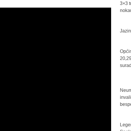
3×3 t
nokau
Jazin
Općin
20,29
sura
Neum 
inval
bespo
Legen