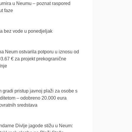
urnira u Neumu – poznat raspored
t faze
a bez vode u ponedjeljak
a Neum ostvarila potporu u iznosu od
3.67 € za projekt prekogranične
dnje
gradi pristup javnoj plaži za osobe s
iditetom – odobreno 20.000 eura
vratnih sredstava
darne Divlje jagode stižu u Neum: