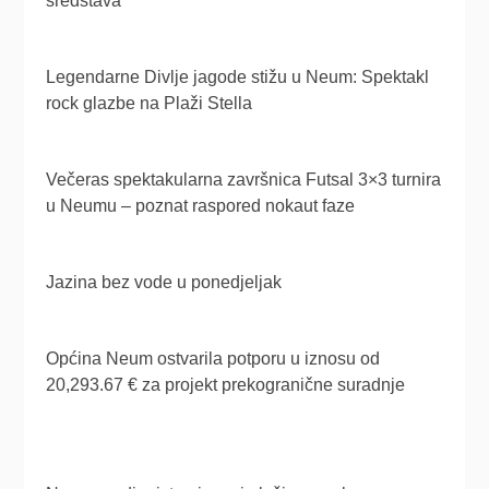
sredstava
Legendarne Divlje jagode stižu u Neum: Spektakl
rock glazbe na Plaži Stella
Večeras spektakularna završnica Futsal 3×3 turnira
u Neumu – poznat raspored nokaut faze
Jazina bez vode u ponedjeljak
Općina Neum ostvarila potporu u iznosu od
20,293.67 € za projekt prekogranične suradnje