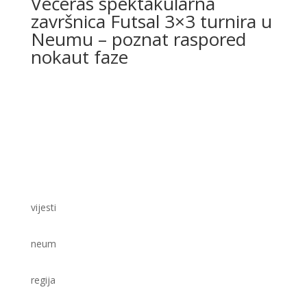
Večeras spektakularna
završnica Futsal 3×3 turnira u
Neumu – poznat raspored
nokaut faze
vijesti
neum
regija