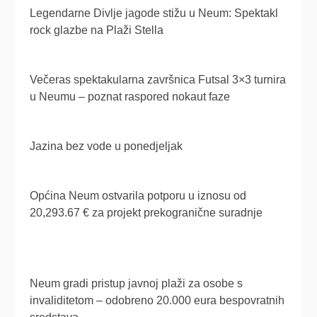
Legendarne Divlje jagode stižu u Neum: Spektakl
rock glazbe na Plaži Stella
Večeras spektakularna završnica Futsal 3×3 turnira
u Neumu – poznat raspored nokaut faze
Jazina bez vode u ponedjeljak
Općina Neum ostvarila potporu u iznosu od
20,293.67 € za projekt prekogranične suradnje
Neum gradi pristup javnoj plaži za osobe s
invaliditetom – odobreno 20.000 eura bespovratnih