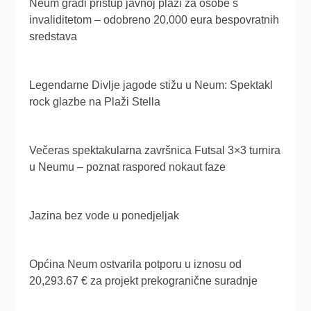
Neum gradi pristup javnoj plaži za osobe s
invaliditetom – odobreno 20.000 eura bespovratnih
sredstava
Legendarne Divlje jagode stižu u Neum: Spektakl
rock glazbe na Plaži Stella
Večeras spektakularna završnica Futsal 3×3 turnira
u Neumu – poznat raspored nokaut faze
Jazina bez vode u ponedjeljak
Općina Neum ostvarila potporu u iznosu od
20,293.67 € za projekt prekogranične suradnje