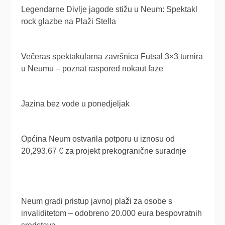
Legendarne Divlje jagode stižu u Neum: Spektakl
rock glazbe na Plaži Stella
Večeras spektakularna završnica Futsal 3×3 turnira
u Neumu – poznat raspored nokaut faze
Jazina bez vode u ponedjeljak
Općina Neum ostvarila potporu u iznosu od
20,293.67 € za projekt prekogranične suradnje
Neum gradi pristup javnoj plaži za osobe s
invaliditetom – odobreno 20.000 eura bespovratnih