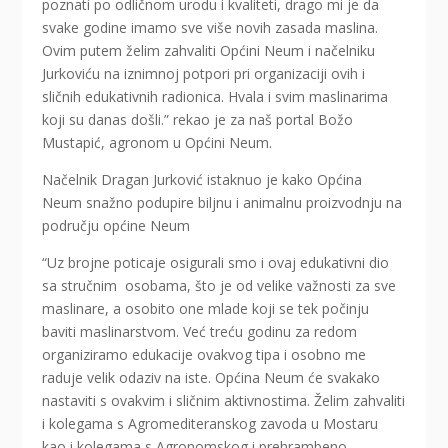
poznati po odličnom urodu i kvaliteti, drago mi je da
svake godine imamo sve više novih zasada maslina.
Ovim putem želim zahvaliti Općini Neum i načelniku
Jurkoviću na iznimnoj potpori pri organizaciji ovih i
sličnih edukativnih radionica. Hvala i svim maslinarima
koji su danas došli.” rekao je za naš portal Božo
Mustapić, agronom u Općini Neum.
Načelnik Dragan Jurković istaknuo je kako Općina
Neum snažno podupire biljnu i animalnu proizvodnju na
području općine Neum
“Uz brojne poticaje osigurali smo i ovaj edukativni dio
sa stručnim osobama, što je od velike važnosti za sve
maslinare, a osobito one mlade koji se tek počinju
baviti maslinarstvom. Već treću godinu za redom
organiziramo edukacije ovakvog tipa i osobno me
raduje velik odaziv na iste. Općina Neum će svakako
nastaviti s ovakvim i sličnim aktivnostima. Želim zahvaliti
i kolegama s Agromediteranskog zavoda u Mostaru
kao i kolegama s Agronomskog i prehrambeno