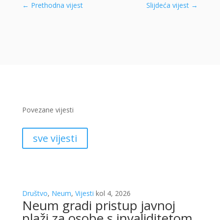
←
Prethodna vijest
Slijdeća vijest
→
Povezane vijesti
sve vijesti
Društvo
,
Neum
,
Vijesti
kol 4, 2026
Neum gradi pristup javnoj
plaži za osobe s invaliditetom