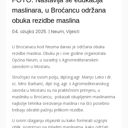
maslinara, u Broćancu održana
obuka rezidbe maslina
04. ožujka 2025.
|
Neum
,
Vijesti
U Broćanacu kod Neuma danas je održana obuka
rezidbe maslina. Obuku je i ove godine organizirala
Općina Neum, u suradnji s Agromediteranskim
zavodom u Mostaru.
Stručnjaci na ovom polju, dipl.ing.agr. Marijo Leko i dr.
sc. Miro Barbarić, dipl. ing. agr. s Agromediteranskog
zavoda u Mostaru su na praktičnom primjeru, u
masliniku u Broćancu, pokazali okupljenim maslinarima
najbolje tehnika orezivanja maslina i na što posebno
trebaju obratiti pažnju prilikom rezidbe.
U svom izlaganju objasnili su kako formirati uzgojni
oblik, pogotovo na mladim maslinama, kako održati