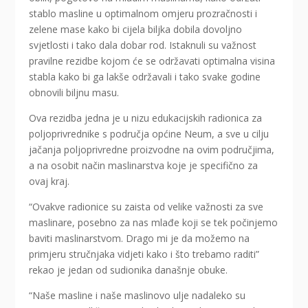
stablo masline u optimalnom omjeru prozračnosti i
zelene mase kako bi cijela biljka dobila dovoljno
svjetlosti i tako dala dobar rod. Istaknuli su važnost
pravilne rezidbe kojom će se održavati optimalna visina
stabla kako bi ga lakše održavali i tako svake godine
obnovili biljnu masu.
Ova rezidba jedna je u nizu edukacijskih radionica za
poljoprivrednike s područja općine Neum, a sve u cilju
jačanja poljoprivredne proizvodne na ovim područjima,
a na osobit način maslinarstva koje je specifično za
ovaj kraj.
“Ovakve radionice su zaista od velike važnosti za sve
maslinare, posebno za nas mlađe koji se tek počinjemo
baviti maslinarstvom. Drago mi je da možemo na
primjeru stručnjaka vidjeti kako i što trebamo raditi”
rekao je jedan od sudionika današnje obuke.
“Naše masline i naše maslinovo ulje nadaleko su