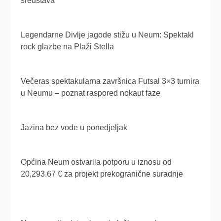
sredstava
Legendarne Divlje jagode stižu u Neum: Spektakl
rock glazbe na Plaži Stella
Večeras spektakularna završnica Futsal 3×3 turnira
u Neumu – poznat raspored nokaut faze
Jazina bez vode u ponedjeljak
Općina Neum ostvarila potporu u iznosu od
20,293.67 € za projekt prekogranične suradnje