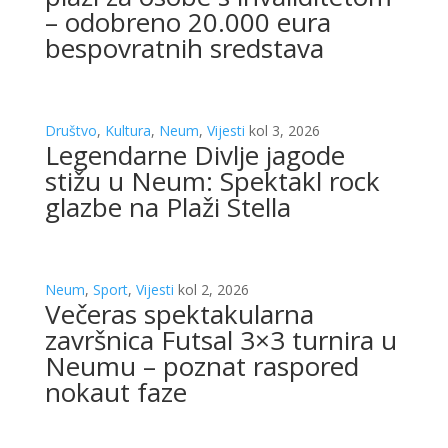
– odobreno 20.000 eura
bespovratnih sredstava
Društvo
,
Kultura
,
Neum
,
Vijesti
kol 3, 2026
Legendarne Divlje jagode
stižu u Neum: Spektakl rock
glazbe na Plaži Stella
Neum
,
Sport
,
Vijesti
kol 2, 2026
Večeras spektakularna
završnica Futsal 3×3 turnira u
Neumu – poznat raspored
nokaut faze