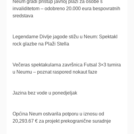
Neum gradi pristup javnoj plaži za osobe s
invaliditetom – odobreno 20.000 eura bespovratnih
sredstava
Legendarne Divlje jagode stižu u Neum: Spektakl
rock glazbe na Plaži Stella
Večeras spektakularna završnica Futsal 3×3 turnira
u Neumu – poznat raspored nokaut faze
Jazina bez vode u ponedjeljak
Općina Neum ostvarila potporu u iznosu od
20,293.67 € za projekt prekogranične suradnje