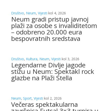
Društvo
,
Neum
,
Vijesti
kol 4, 2026
Neum gradi pristup javnoj
plaži za osobe s invaliditetom
– odobreno 20.000 eura
bespovratnih sredstava
Društvo
,
Kultura
,
Neum
,
Vijesti
kol 3, 2026
Legendarne Divlje jagode
stižu u Neum: Spektakl rock
glazbe na Plaži Stella
Neum
,
Sport
,
Vijesti
kol 2, 2026
Večeras spektakularna
završnica Futsal 3×3 turnira u