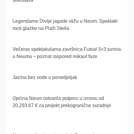
sredstava
Legendarne Divlje jagode stižu u Neum: Spektakl
rock glazbe na Plaži Stella
Večeras spektakularna završnica Futsal 3×3 turnira
u Neumu – poznat raspored nokaut faze
Jazina bez vode u ponedjeljak
Općina Neum ostvarila potporu u iznosu od
20,293.67 € za projekt prekogranične suradnje