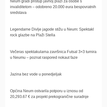
Neum gradi pristup javnoj plaži za osobe s
invaliditetom – odobreno 20.000 eura bespovratnih
sredstava
Legendarne Divlje jagode stižu u Neum: Spektakl
rock glazbe na Plaži Stella
Večeras spektakularna završnica Futsal 3×3 turnira
u Neumu – poznat raspored nokaut faze
Jazina bez vode u ponedjeljak
Općina Neum ostvarila potporu u iznosu od
20,293.67 € za projekt prekogranične suradnje