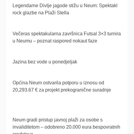
Legendarne Divlje jagode stižu u Neum: Spektakl
rock glazbe na Plaži Stella
Večeras spektakularna završnica Futsal 3×3 turnira
u Neumu – poznat raspored nokaut faze
Jazina bez vode u ponedjeljak
Općina Neum ostvarila potporu u iznosu od
20,293.67 € za projekt prekogranične suradnje
Neum gradi pristup javnoj plaži za osobe s
invaliditetom – odobreno 20.000 eura bespovratnih