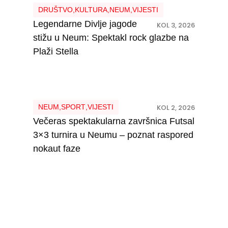
DRUŠTVO
,
KULTURA
,
NEUM
,
VIJESTI
Legendarne Divlje jagode
KOL 3, 2026
stižu u Neum: Spektakl rock glazbe na
Plaži Stella
NEUM
,
SPORT
,
VIJESTI
KOL 2, 2026
Večeras spektakularna završnica Futsal
3×3 turnira u Neumu – poznat raspored
nokaut faze