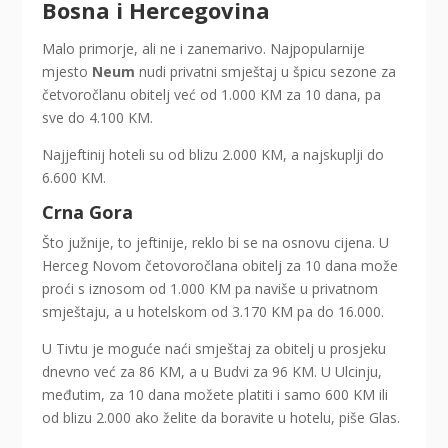
Bosna i Hercegovina
Malo primorje, ali ne i zanemarivo. Najpopularnije
mjesto
Neum
nudi privatni smještaj u špicu sezone za
četvoročlanu obitelj već od 1.000 KM za 10 dana, pa
sve do 4.100 KM.
Najjeftinij hoteli su od blizu 2.000 KM, a najskuplji do
6.600 KM.
Crna Gora
Što južnije, to jeftinije, reklo bi se na osnovu cijena. U
Herceg Novom četovoročlana obitelj za 10 dana može
proći s iznosom od 1.000 KM pa naviše u privatnom
smještaju, a u hotelskom od 3.170 KM pa do 16.000.
U Tivtu je moguće naći smještaj za obitelj u prosjeku
dnevno već za 86 KM, a u Budvi za 96 KM. U Ulcinju,
međutim, za 10 dana možete platiti i samo 600 KM ili
od blizu 2.000 ako želite da boravite u hotelu, piše Glas.