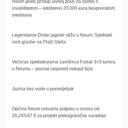
Neum gradi pristup javnoj plaži za osobe s
invaliditetom – odobreno 20.000 eura bespovratnih
sredstava
Legendarne Divlje jagode stižu u Neum: Spektakl
rock glazbe na Plaži Stella
Večeras spektakularna završnica Futsal 3×3 turnira
u Neumu – poznat raspored nokaut faze
Jazina bez vode u ponedjeljak
Općina Neum ostvarila potporu u iznosu od
20,293.67 € za projekt prekogranične suradnje