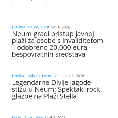
Društvo
,
Neum
,
Vijesti
kol 4, 2026
Neum gradi pristup javnoj
plaži za osobe s invaliditetom
– odobreno 20.000 eura
bespovratnih sredstava
Društvo
,
Kultura
,
Neum
,
Vijesti
kol 3, 2026
Legendarne Divlje jagode
stižu u Neum: Spektakl rock
glazbe na Plaži Stella
Neum
,
Sport
,
Vijesti
kol 2, 2026