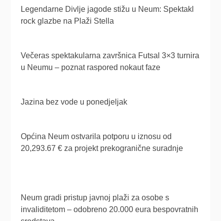
Legendarne Divlje jagode stižu u Neum: Spektakl
rock glazbe na Plaži Stella
Večeras spektakularna završnica Futsal 3×3 turnira
u Neumu – poznat raspored nokaut faze
Jazina bez vode u ponedjeljak
Općina Neum ostvarila potporu u iznosu od
20,293.67 € za projekt prekogranične suradnje
Neum gradi pristup javnoj plaži za osobe s
invaliditetom – odobreno 20.000 eura bespovratnih