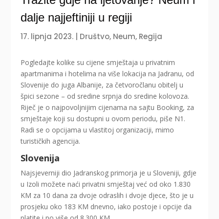
dalje najjeftiniji u regiji
17. lipnja 2023.
|
Društvo
,
Neum
,
Regija
Pogledajte kolike su cijene smještaja u privatnim
apartmanima i hotelima na više lokacija na Jadranu, od
Slovenije do juga Albanije, za četvoročlanu obitelj u
špici sezone – od sredine srpnja do sredine kolovoza.
Riječ je o najpovoljnijim cijenama na sajtu Booking, za
smještaje koji su dostupni u ovom periodu, piše N1.
Radi se o opcijama u vlastitoj organizaciji, mimo
turističkih agencija.
Slovenija
Najsjeverniji dio Jadranskog primorja je u Sloveniji, gdje
u Izoli možete naći privatni smještaj već od oko 1.830
KM za 10 dana za dvoje odraslih i dvoje djece, što je u
prosjeku oko 183 KM dnevno, iako postoje i opcije da
platite i po više od 8.300 KM.