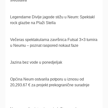
sredstava
Legendarne Divlje jagode stižu u Neum: Spektakl
rock glazbe na Plaži Stella
Večeras spektakularna završnica Futsal 3×3 turnira
u Neumu – poznat raspored nokaut faze
Jazina bez vode u ponedjeljak
Općina Neum ostvarila potporu u iznosu od
20,293.67 € za projekt prekogranične suradnje