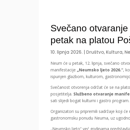
Svečano otvaranje 
petak na platou Poš
10. lipnja 2026.
|
Društvo
,
Kultura
,
N
Neum će u petak, 12. lipnja, svečano otvor
manifestacije
„Neumsko ljeto 2026.“
, k
ispunjen glazbom, kulturom, gastronomijo
Svečanost otvorenja održat će se na plato
posjetitelja.
Službeno otvaranje manifes
sati slijedi bogat kulturni i gastro program.
Organizatori su pripremili sadržaje koji će n
gastronomsku ponudu Neuma, uz ugodno dr
„Neumsko ljeto“ već godinama predstavlja