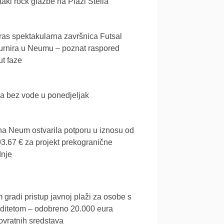
akl rock glazbe na Plaži Stella
as spektakularna završnica Futsal
urnira u Neumu – poznat raspored
t faze
a bez vode u ponedjeljak
a Neum ostvarila potporu u iznosu od
3.67 € za projekt prekogranične
dnje
gradi pristup javnoj plaži za osobe s
iditetom – odobreno 20.000 eura
vratnih sredstava