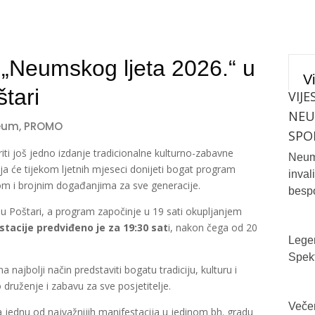
„Neumskog ljeta 2026.“ u
Vi
tari
VIJE
NE
eum
,
PROMO
SPO
iti još jedno izdanje tradicionalne kulturno-zabavne
Neum 
oja će tijekom ljetnih mjeseci donijeti bogat program
inval
m i brojnim događanjima za sve generacije.
bespo
u Poštari, a program započinje u 19 sati okupljanjem
tacije predviđeno je za 19:30 sat
i, nakon čega od 20
Legen
Spekt
a najbolji način predstaviti bogatu tradiciju, kulturu i
uženje i zabavu za sve posjetitelje.
Večer
 jednu od najvažnijih manifestacija u jedinom bh. gradu