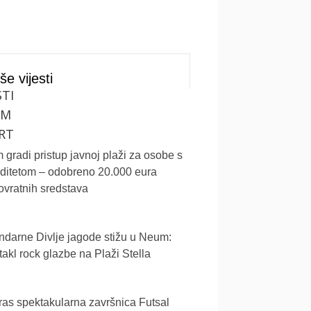
še vijesti
STI
UM
RT
gradi pristup javnoj plaži za osobe s
iditetom – odobreno 20.000 eura
vratnih sredstava
darne Divlje jagode stižu u Neum:
akl rock glazbe na Plaži Stella
as spektakularna završnica Futsal