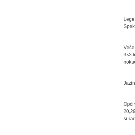
Legen
Spekt
Večer
3×3 t
nokau
Jazin
Općin
20,29
sura