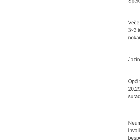
Spekt
Večer
3×3 t
nokau
Jazin
Općin
20,29
sura
Neum 
inval
bespo