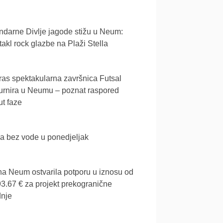
darne Divlje jagode stižu u Neum:
akl rock glazbe na Plaži Stella
as spektakularna završnica Futsal
urnira u Neumu – poznat raspored
t faze
a bez vode u ponedjeljak
a Neum ostvarila potporu u iznosu od
3.67 € za projekt prekogranične
dnje