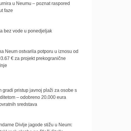
urnira u Neumu – poznat raspored
t faze
a bez vode u ponedjeljak
a Neum ostvarila potporu u iznosu od
3.67 € za projekt prekogranične
dnje
gradi pristup javnoj plaži za osobe s
iditetom – odobreno 20.000 eura
vratnih sredstava
darne Divlje jagode stižu u Neum: