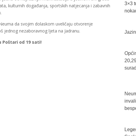
3×3 t
ta, kulturnih događanja, sportskih natjecanja i zabavnih
nokau
.
lji Neuma da svojim dolaskom uveličaju otvorenje
još jednog nezaboravnog ljeta na Jadranu.
Jazin
u Poštari od 19 sati!
Općin
20,29
sura
Neum 
inval
bespo
Legen