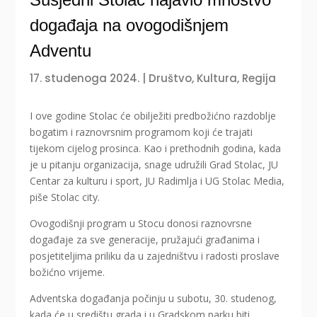
događaja na ovogodišnjem
Adventu
17. studenoga 2024.
|
Društvo
,
Kultura
,
Regija
I ove godine Stolac će obilježiti predbožićno razdoblje
bogatim i raznovrsnim programom koji će trajati
tijekom cijelog prosinca. Kao i prethodnih godina, kada
je u pitanju organizacija, snage udružili Grad Stolac, JU
Centar za kulturu i sport, JU Radimlja i UG Stolac Media,
piše Stolac city.
Ovogodišnji program u Stocu donosi raznovrsne
događaje za sve generacije, pružajući građanima i
posjetiteljima priliku da u zajedništvu i radosti proslave
božićno vrijeme.
Adventska događanja počinju u subotu, 30. studenog,
kada će u središtu grada i u Gradskom parku biti