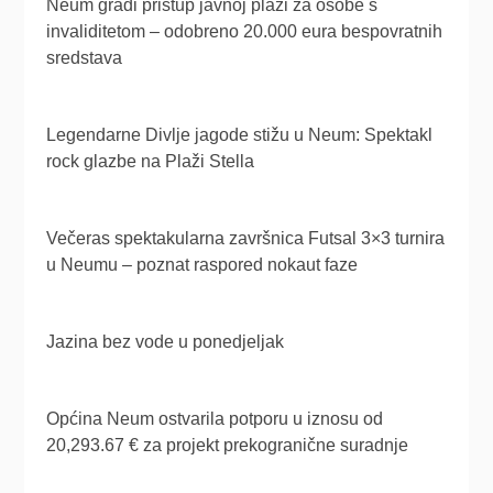
Neum gradi pristup javnoj plaži za osobe s
invaliditetom – odobreno 20.000 eura bespovratnih
sredstava
Legendarne Divlje jagode stižu u Neum: Spektakl
rock glazbe na Plaži Stella
Večeras spektakularna završnica Futsal 3×3 turnira
u Neumu – poznat raspored nokaut faze
Jazina bez vode u ponedjeljak
Općina Neum ostvarila potporu u iznosu od
20,293.67 € za projekt prekogranične suradnje