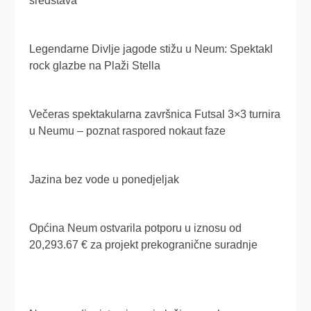
sredstava
Legendarne Divlje jagode stižu u Neum: Spektakl
rock glazbe na Plaži Stella
Večeras spektakularna završnica Futsal 3×3 turnira
u Neumu – poznat raspored nokaut faze
Jazina bez vode u ponedjeljak
Općina Neum ostvarila potporu u iznosu od
20,293.67 € za projekt prekogranične suradnje