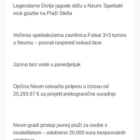
Legendarne Divlje jagode stižu u Neum: Spektakl
rock glazbe na Plaži Stella
Večeras spektakularna završnica Futsal 3×3 turnira
u Neumu – poznat raspored nokaut faze
Jazina bez vode u ponedjeljak
Općina Neum ostvarila potporu u iznosu od
20,293.67 € za projekt prekogranične suradnje
Neum gradi pristup javnoj plaži za osobe s
invaliditetom – odobreno 20.000 eura bespovratnih