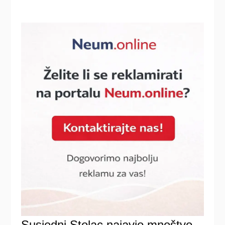
Susjedni Stolac najavio mnoštvo