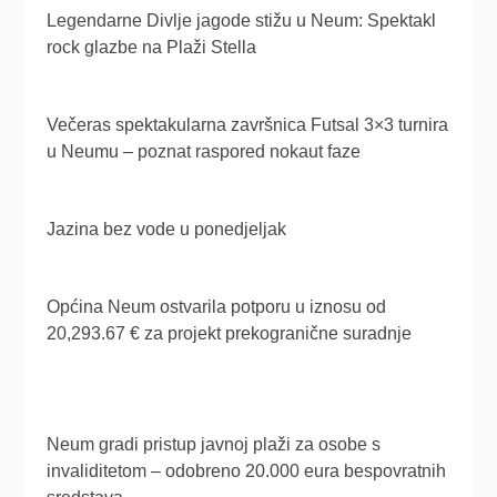
Legendarne Divlje jagode stižu u Neum: Spektakl
rock glazbe na Plaži Stella
Večeras spektakularna završnica Futsal 3×3 turnira
u Neumu – poznat raspored nokaut faze
Jazina bez vode u ponedjeljak
Općina Neum ostvarila potporu u iznosu od
20,293.67 € za projekt prekogranične suradnje
Neum gradi pristup javnoj plaži za osobe s
invaliditetom – odobreno 20.000 eura bespovratnih