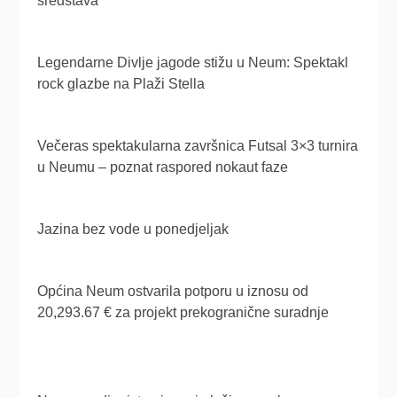
sredstava
Legendarne Divlje jagode stižu u Neum: Spektakl
rock glazbe na Plaži Stella
Večeras spektakularna završnica Futsal 3×3 turnira
u Neumu – poznat raspored nokaut faze
Jazina bez vode u ponedjeljak
Općina Neum ostvarila potporu u iznosu od
20,293.67 € za projekt prekogranične suradnje