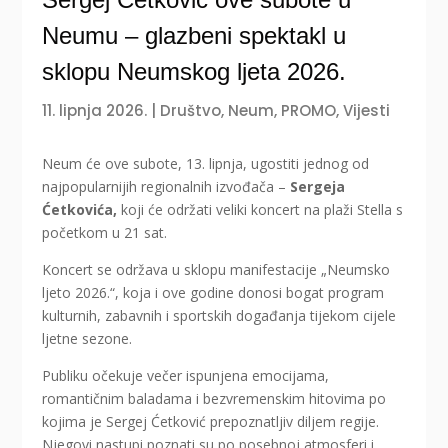
Neumu – glazbeni spektakl u
sklopu Neumskog ljeta 2026.
11. lipnja 2026.
|
Društvo
,
Neum
,
PROMO
,
Vijesti
Neum će ove subote, 13. lipnja, ugostiti jednog od
najpopularnijih regionalnih izvođača –
Sergeja
Ćetkovića,
koji će održati veliki koncert na plaži Stella s
početkom u 21 sat.
Koncert se održava u sklopu manifestacije „Neumsko
ljeto 2026.“, koja i ove godine donosi bogat program
kulturnih, zabavnih i sportskih događanja tijekom cijele
ljetne sezone.
Publiku očekuje večer ispunjena emocijama,
romantičnim baladama i bezvremenskim hitovima po
kojima je Sergej Ćetković prepoznatljiv diljem regije.
Njegovi nastupi poznati su po posebnoj atmosferi i