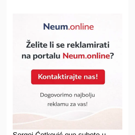
Sergej Ćetković ove subote u