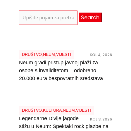
Search
for:
DRUŠTVO
,
NEUM
,
VIJESTI
KOL 4, 2026
Neum gradi pristup javnoj plaži za
osobe s invaliditetom – odobreno
20.000 eura bespovratnih sredstava
DRUŠTVO
,
KULTURA
,
NEUM
,
VIJESTI
Legendarne Divlje jagode
KOL 3, 2026
stižu u Neum: Spektakl rock glazbe na