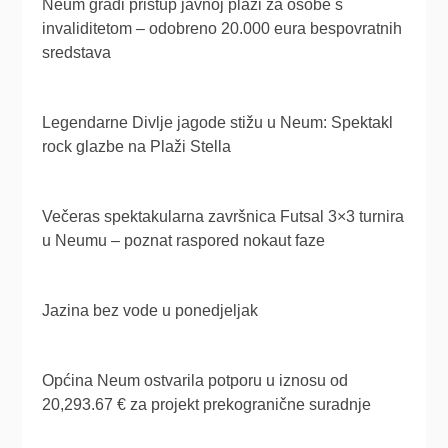
Neum gradi pristup javnoj plaži za osobe s
invaliditetom – odobreno 20.000 eura bespovratnih
sredstava
Legendarne Divlje jagode stižu u Neum: Spektakl
rock glazbe na Plaži Stella
Večeras spektakularna završnica Futsal 3×3 turnira
u Neumu – poznat raspored nokaut faze
Jazina bez vode u ponedjeljak
Općina Neum ostvarila potporu u iznosu od
20,293.67 € za projekt prekogranične suradnje