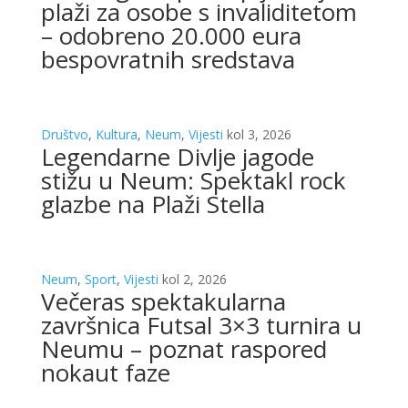
plaži za osobe s invaliditetom
– odobreno 20.000 eura
bespovratnih sredstava
Društvo
,
Kultura
,
Neum
,
Vijesti
kol 3, 2026
Legendarne Divlje jagode
stižu u Neum: Spektakl rock
glazbe na Plaži Stella
Neum
,
Sport
,
Vijesti
kol 2, 2026
Večeras spektakularna
završnica Futsal 3×3 turnira u
Neumu – poznat raspored
nokaut faze