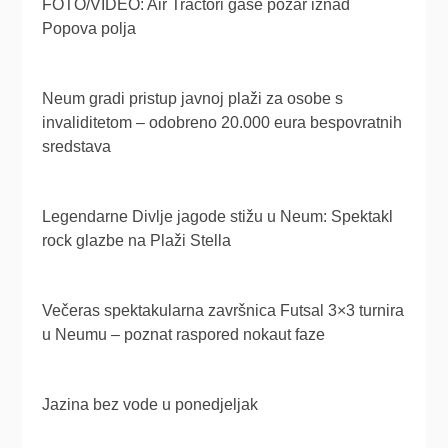
FOTO/VIDEO: Air Tractori gase požar iznad
Popova polja
Neum gradi pristup javnoj plaži za osobe s
invaliditetom – odobreno 20.000 eura bespovratnih
sredstava
Legendarne Divlje jagode stižu u Neum: Spektakl
rock glazbe na Plaži Stella
Večeras spektakularna završnica Futsal 3×3 turnira
u Neumu – poznat raspored nokaut faze
Jazina bez vode u ponedjeljak