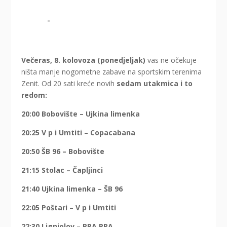
Večeras, 8. kolovoza (ponedjeljak)
vas ne očekuje
ništa manje nogometne zabave na sportskim terenima
Zenit. Od 20 sati kreće novih
sedam utakmica i to
redom:
20:00 Bobovište – Ujkina limenka
20:25 V p i Umtiti – Copacabana
20:50 ŠB 96 – Bobovište
21:15 Stolac – Čapljinci
21:40 Ujkina limenka – ŠB 96
22:05 Poštari – V p i Umtiti
22:30 Lignjolov – PRA PRA