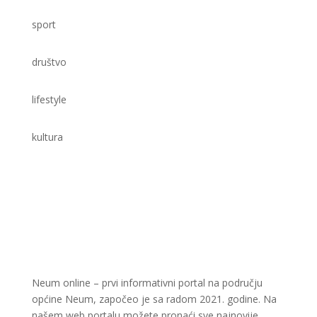
sport
društvo
lifestyle
kultura
Neum online – prvi informativni portal na području
općine Neum, započeo je sa radom 2021. godine. Na
našem web portalu možete pronaći sve najnovije