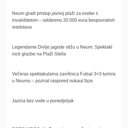
Neum gradi pristup javnoj plaži za osobe s
invaliditetom – odobreno 20.000 eura bespovratnih
sredstava
Legendarne Divlje jagode stižu u Neum: Spektakl
rock glazbe na Plaži Stella
Večeras spektakularna završnica Futsal 3×3 turnira
u Neumu – poznat raspored nokaut faze
Jazina bez vode u ponedjeljak