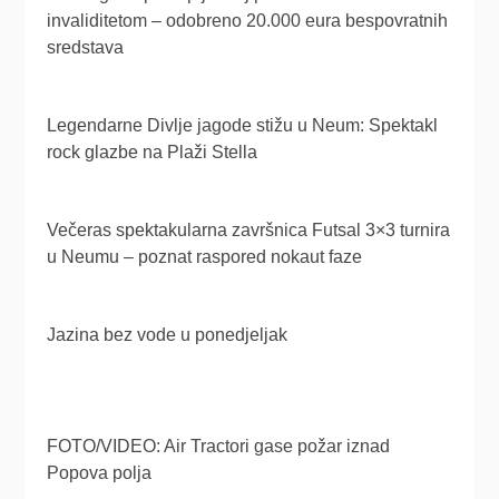
invaliditetom – odobreno 20.000 eura bespovratnih
sredstava
Legendarne Divlje jagode stižu u Neum: Spektakl
rock glazbe na Plaži Stella
Večeras spektakularna završnica Futsal 3×3 turnira
u Neumu – poznat raspored nokaut faze
Jazina bez vode u ponedjeljak
FOTO/VIDEO: Air Tractori gase požar iznad
Popova polja