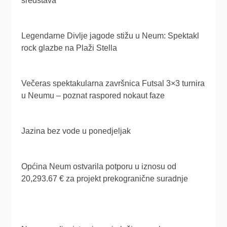
sredstava
Legendarne Divlje jagode stižu u Neum: Spektakl
rock glazbe na Plaži Stella
Večeras spektakularna završnica Futsal 3×3 turnira
u Neumu – poznat raspored nokaut faze
Jazina bez vode u ponedjeljak
Općina Neum ostvarila potporu u iznosu od
20,293.67 € za projekt prekogranične suradnje