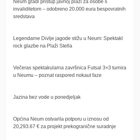
Neum gradi pristup javnoj plaži za osobe s
invaliditetom – odobreno 20.000 eura bespovratnih
sredstava
Legendarne Divlje jagode stižu u Neum: Spektakl
rock glazbe na Plaži Stella
Večeras spektakularna završnica Futsal 3×3 turnira
u Neumu – poznat raspored nokaut faze
Jazina bez vode u ponedjeljak
Općina Neum ostvarila potporu u iznosu od
20,293.67 € za projekt prekogranične suradnje