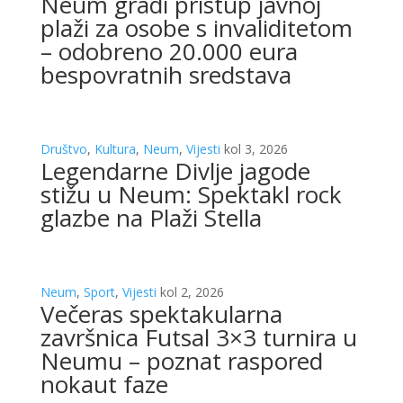
Neum gradi pristup javnoj
plaži za osobe s invaliditetom
– odobreno 20.000 eura
bespovratnih sredstava
Društvo
,
Kultura
,
Neum
,
Vijesti
kol 3, 2026
Legendarne Divlje jagode
stižu u Neum: Spektakl rock
glazbe na Plaži Stella
Neum
,
Sport
,
Vijesti
kol 2, 2026
Večeras spektakularna
završnica Futsal 3×3 turnira u
Neumu – poznat raspored
nokaut faze