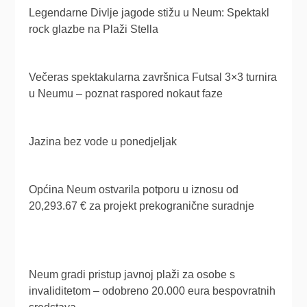
Legendarne Divlje jagode stižu u Neum: Spektakl
rock glazbe na Plaži Stella
Večeras spektakularna završnica Futsal 3×3 turnira
u Neumu – poznat raspored nokaut faze
Jazina bez vode u ponedjeljak
Općina Neum ostvarila potporu u iznosu od
20,293.67 € za projekt prekogranične suradnje
Neum gradi pristup javnoj plaži za osobe s
invaliditetom – odobreno 20.000 eura bespovratnih