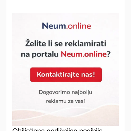
Obilježena godišnjica pogibije