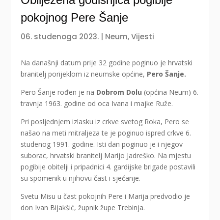
pokojnog Pere Šanje
06. studenoga 2023.
|
Neum
,
Vijesti
Na današnji datum prije 32 godine poginuo je hrvatski
branitelj porijeklom iz neumske općine,
Pero Šanje.
Pero Šanje rođen je na
Dobrom Dolu
(općina Neum) 6.
travnja 1963. godine od oca Ivana i majke Ruže.
Pri posljednjem izlasku iz crkve svetog Roka, Pero se
našao na meti mitraljeza te je poginuo ispred crkve 6.
studenog 1991. godine. Isti dan poginuo je i njegov
suborac, hrvatski branitelj Marijo Jadreško. Na mjestu
pogibije obitelji i pripadnici 4. gardijske brigade postavili
su spomenik u njihovu čast i sjećanje.
Svetu Misu u čast pokojnih Pere i Marija predvodio je
don Ivan Bijakšić, župnik župe Trebinja.