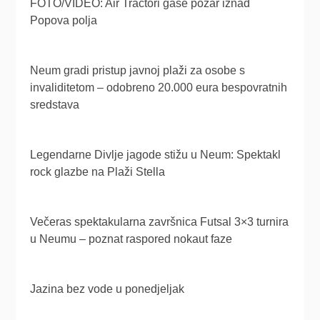
FOTO/VIDEO: Air Tractori gase požar iznad
Popova polja
Neum gradi pristup javnoj plaži za osobe s
invaliditetom – odobreno 20.000 eura bespovratnih
sredstava
Legendarne Divlje jagode stižu u Neum: Spektakl
rock glazbe na Plaži Stella
Večeras spektakularna završnica Futsal 3×3 turnira
u Neumu – poznat raspored nokaut faze
Jazina bez vode u ponedjeljak