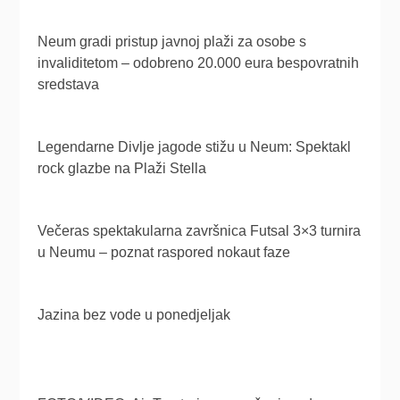
Neum gradi pristup javnoj plaži za osobe s
invaliditetom – odobreno 20.000 eura bespovratnih
sredstava
Legendarne Divlje jagode stižu u Neum: Spektakl
rock glazbe na Plaži Stella
Večeras spektakularna završnica Futsal 3×3 turnira
u Neumu – poznat raspored nokaut faze
Jazina bez vode u ponedjeljak