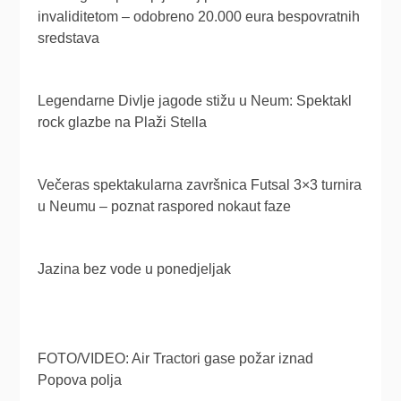
invaliditetom – odobreno 20.000 eura bespovratnih
sredstava
Legendarne Divlje jagode stižu u Neum: Spektakl
rock glazbe na Plaži Stella
Večeras spektakularna završnica Futsal 3×3 turnira
u Neumu – poznat raspored nokaut faze
Jazina bez vode u ponedjeljak
FOTO/VIDEO: Air Tractori gase požar iznad
Popova polja