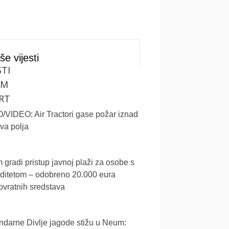
še vijesti
STI
UM
RT
VIDEO: Air Tractori gase požar iznad
va polja
gradi pristup javnoj plaži za osobe s
iditetom – odobreno 20.000 eura
vratnih sredstava
darne Divlje jagode stižu u Neum: