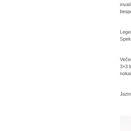
inval
bespo
Legen
Spekt
Večer
3×3 t
nokau
Jazin