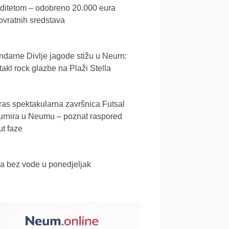
iditetom – odobreno 20.000 eura
vratnih sredstava
darne Divlje jagode stižu u Neum:
akl rock glazbe na Plaži Stella
as spektakularna završnica Futsal
urnira u Neumu – poznat raspored
t faze
a bez vode u ponedjeljak