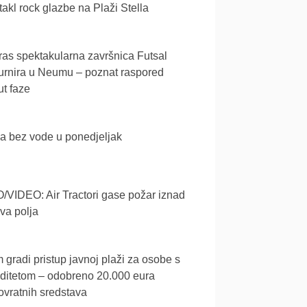
akl rock glazbe na Plaži Stella
as spektakularna završnica Futsal
urnira u Neumu – poznat raspored
t faze
a bez vode u ponedjeljak
VIDEO: Air Tractori gase požar iznad
va polja
gradi pristup javnoj plaži za osobe s
iditetom – odobreno 20.000 eura
vratnih sredstava