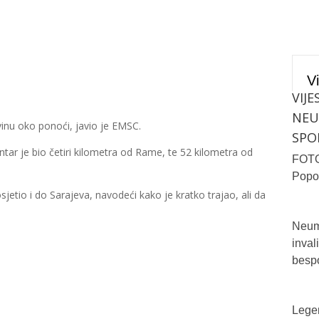
Vi
VIJE
NE
vinu oko ponoći, javio je EMSC.
SPO
entar je bio četiri kilometra od Rame, te 52 kilometra od
FOTO/
Popo
sjetio i do Sarajeva, navodeći kako je kratko trajao, ali da
Neum 
inval
bespo
Legen