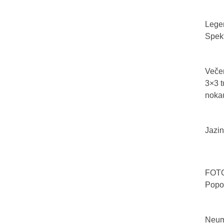
Legen
Spekt
Večer
3×3 t
nokau
Jazin
FOTO/
Popo
Neum 