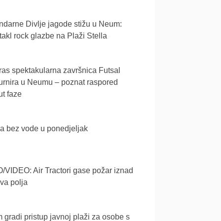
darne Divlje jagode stižu u Neum:
akl rock glazbe na Plaži Stella
as spektakularna završnica Futsal
urnira u Neumu – poznat raspored
t faze
a bez vode u ponedjeljak
VIDEO: Air Tractori gase požar iznad
va polja
gradi pristup javnoj plaži za osobe s