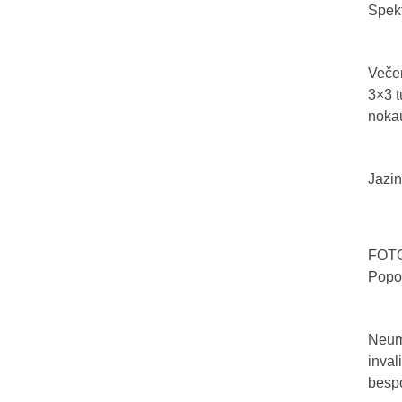
Spekt
Večer
3×3 t
nokau
Jazin
FOTO/
Popo
Neum 
inval
bespo