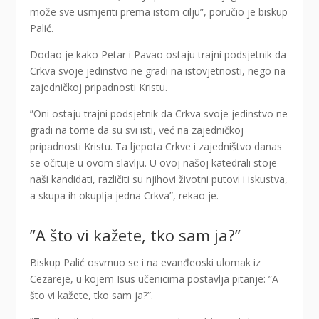
može sve usmjeriti prema istom cilju”, poručio je biskup
Palić.
Dodao je kako Petar i Pavao ostaju trajni podsjetnik da
Crkva svoje jedinstvo ne gradi na istovjetnosti, nego na
zajedničkoj pripadnosti Kristu.
”Oni ostaju trajni podsjetnik da Crkva svoje jedinstvo ne
gradi na tome da su svi isti, već na zajedničkoj
pripadnosti Kristu. Ta ljepota Crkve i zajedništvo danas
se očituje u ovom slavlju. U ovoj našoj katedrali stoje
naši kandidati, različiti su njihovi životni putovi i iskustva,
a skupa ih okuplja jedna Crkva”, rekao je.
”A što vi kažete, tko sam ja?”
Biskup Palić osvrnuo se i na evanđeoski ulomak iz
Cezareje, u kojem Isus učenicima postavlja pitanje: ”A
što vi kažete, tko sam ja?”.