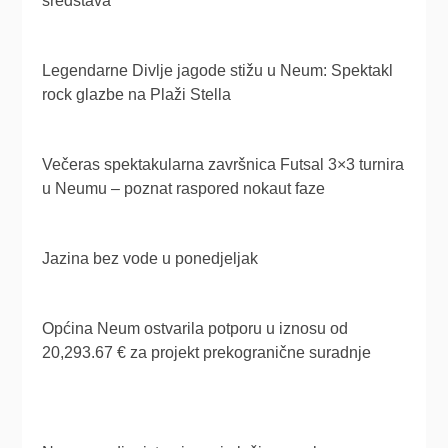
sredstava
Legendarne Divlje jagode stižu u Neum: Spektakl
rock glazbe na Plaži Stella
Večeras spektakularna završnica Futsal 3×3 turnira
u Neumu – poznat raspored nokaut faze
Jazina bez vode u ponedjeljak
Općina Neum ostvarila potporu u iznosu od
20,293.67 € za projekt prekogranične suradnje