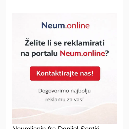
Neumljanin fra Danijel Sentić