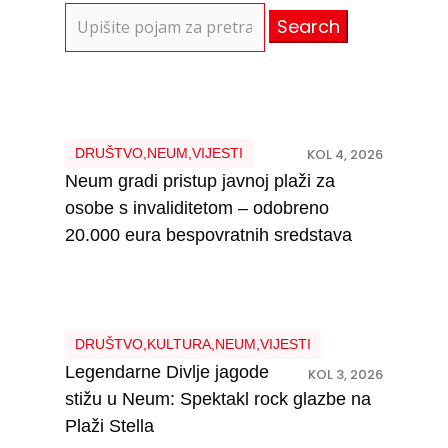
Search
for:
DRUŠTVO
,
NEUM
,
VIJESTI
KOL 4, 2026
Neum gradi pristup javnoj plaži za
osobe s invaliditetom – odobreno
20.000 eura bespovratnih sredstava
DRUŠTVO
,
KULTURA
,
NEUM
,
VIJESTI
Legendarne Divlje jagode
KOL 3, 2026
stižu u Neum: Spektakl rock glazbe na
Plaži Stella