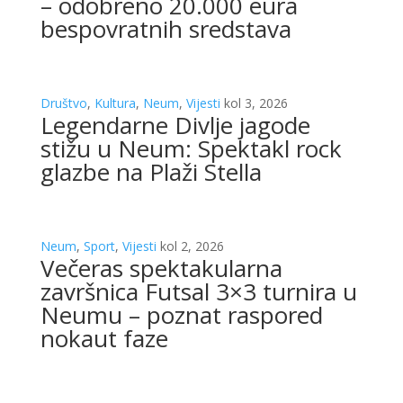
– odobreno 20.000 eura
bespovratnih sredstava
Društvo
,
Kultura
,
Neum
,
Vijesti
kol 3, 2026
Legendarne Divlje jagode
stižu u Neum: Spektakl rock
glazbe na Plaži Stella
Neum
,
Sport
,
Vijesti
kol 2, 2026
Večeras spektakularna
završnica Futsal 3×3 turnira u
Neumu – poznat raspored
nokaut faze