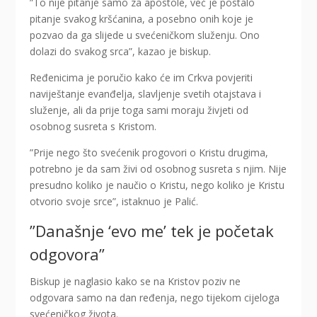
”To nije pitanje samo za apostole, već je postalo
pitanje svakog kršćanina, a posebno onih koje je
pozvao da ga slijede u svećeničkom služenju. Ono
dolazi do svakog srca”, kazao je biskup.
Ređenicima je poručio kako će im Crkva povjeriti
naviještanje evanđelja, slavljenje svetih otajstava i
služenje, ali da prije toga sami moraju živjeti od
osobnog susreta s Kristom.
”Prije nego što svećenik progovori o Kristu drugima,
potrebno je da sam živi od osobnog susreta s njim. Nije
presudno koliko je naučio o Kristu, nego koliko je Kristu
otvorio svoje srce”, istaknuo je Palić.
”Današnje ‘evo me’ tek je početak
odgovora”
Biskup je naglasio kako se na Kristov poziv ne
odgovara samo na dan ređenja, nego tijekom cijeloga
svećeničkog života.