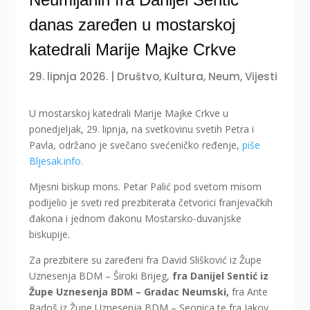
danas zaređen u mostarskoj
katedrali Marije Majke Crkve
29. lipnja 2026.
|
Društvo
,
Kultura
,
Neum
,
Vijesti
U mostarskoj katedrali Marije Majke Crkve u
ponedjeljak, 29. lipnja, na svetkovinu svetih Petra i
Pavla, održano je svečano svećeničko ređenje,
piše
Bljesak.info.
Mjesni biskup mons. Petar Palić pod svetom misom
podijelio je sveti red prezbiterata četvorici franjevačkih
đakona i jednom đakonu Mostarsko-duvanjske
biskupije.
Za prezbitere su zaređeni fra David Slišković iz Župe
Uznesenja BDM – Široki Brijeg,
fra Danijel Sentić iz
Župe Uznesenja BDM – Gradac Neumski,
fra Ante
Radoš iz Župe Uznesenja BDM – Seonica te fra Jakov