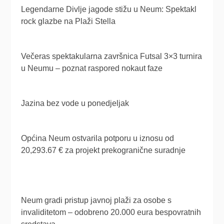
Legendarne Divlje jagode stižu u Neum: Spektakl
rock glazbe na Plaži Stella
Večeras spektakularna završnica Futsal 3×3 turnira
u Neumu – poznat raspored nokaut faze
Jazina bez vode u ponedjeljak
Općina Neum ostvarila potporu u iznosu od
20,293.67 € za projekt prekogranične suradnje
Neum gradi pristup javnoj plaži za osobe s
invaliditetom – odobreno 20.000 eura bespovratnih