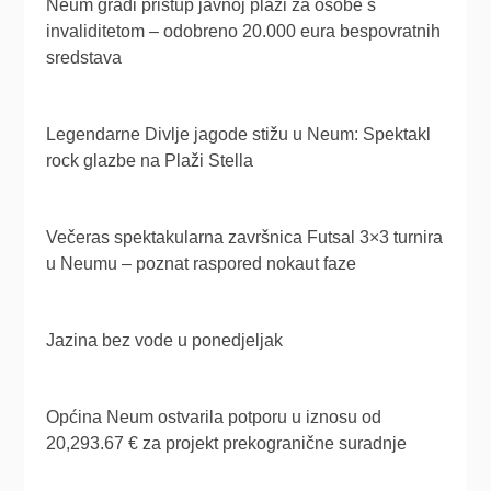
Neum gradi pristup javnoj plaži za osobe s
invaliditetom – odobreno 20.000 eura bespovratnih
sredstava
Legendarne Divlje jagode stižu u Neum: Spektakl
rock glazbe na Plaži Stella
Večeras spektakularna završnica Futsal 3×3 turnira
u Neumu – poznat raspored nokaut faze
Jazina bez vode u ponedjeljak
Općina Neum ostvarila potporu u iznosu od
20,293.67 € za projekt prekogranične suradnje