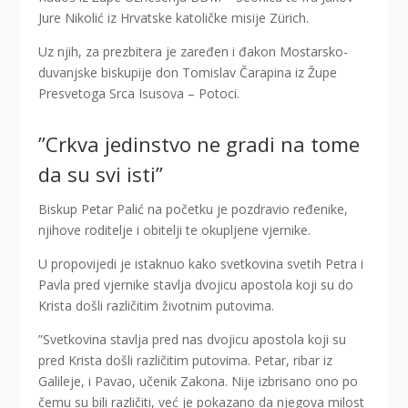
Jure Nikolić iz Hrvatske katoličke misije Zürich.
Uz njih, za prezbitera je zaređen i đakon Mostarsko-
duvanjske biskupije don Tomislav Čarapina iz Župe
Presvetoga Srca Isusova – Potoci.
”Crkva jedinstvo ne gradi na tome
da su svi isti”
Biskup Petar Palić na početku je pozdravio ređenike,
njihove roditelje i obitelji te okupljene vjernike.
U propovijedi je istaknuo kako svetkovina svetih Petra i
Pavla pred vjernike stavlja dvojicu apostola koji su do
Krista došli različitim životnim putovima.
”Svetkovina stavlja pred nas dvojicu apostola koji su
pred Krista došli različitim putovima. Petar, ribar iz
Galileje, i Pavao, učenik Zakona. Nije izbrisano ono po
čemu su bili različiti, već je pokazano da njegova milost