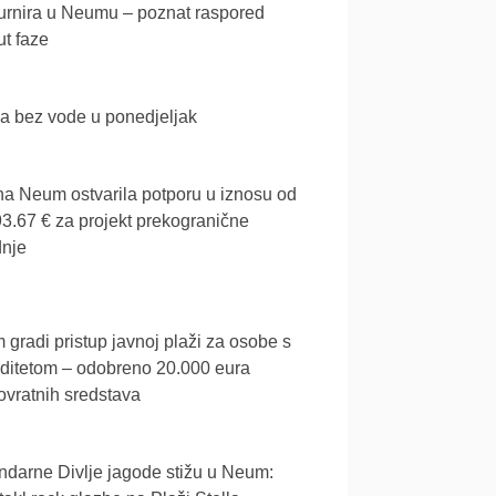
urnira u Neumu – poznat raspored
t faze
a bez vode u ponedjeljak
a Neum ostvarila potporu u iznosu od
3.67 € za projekt prekogranične
dnje
gradi pristup javnoj plaži za osobe s
iditetom – odobreno 20.000 eura
vratnih sredstava
darne Divlje jagode stižu u Neum: