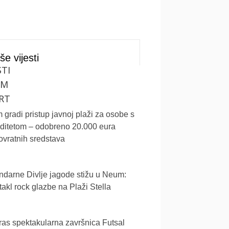
še vijesti
STI
UM
RT
gradi pristup javnoj plaži za osobe s
iditetom – odobreno 20.000 eura
vratnih sredstava
darne Divlje jagode stižu u Neum:
akl rock glazbe na Plaži Stella
as spektakularna završnica Futsal