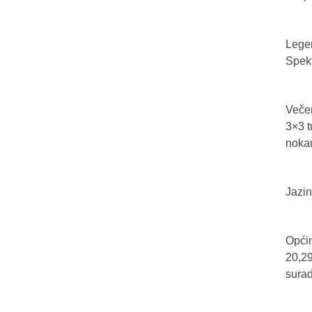
Legen
Spekt
Večer
3×3 t
nokau
Jazin
Općin
20,29
sura