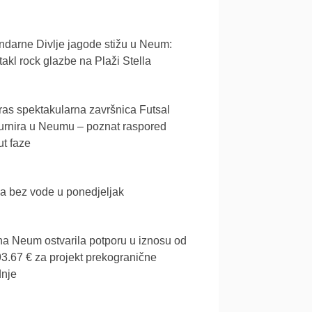
darne Divlje jagode stižu u Neum:
akl rock glazbe na Plaži Stella
as spektakularna završnica Futsal
urnira u Neumu – poznat raspored
t faze
a bez vode u ponedjeljak
a Neum ostvarila potporu u iznosu od
3.67 € za projekt prekogranične
dnje