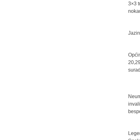
3×3 t
nokau
Jazin
Općin
20,29
sura
Neum 
inval
bespo
Legen