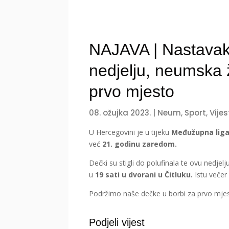
NAJAVA | Nastavak
nedjelju, neumska 
prvo mjesto
08. ožujka 2023.
|
Neum
,
Sport
,
Vijes
U Hercegovini je u tijeku
Međužupna lig
već
21. godinu zaredom.
Dečki su stigli do polufinala te ovu nedje
u
19 sati u dvorani u Čitluku.
Istu večer 
Podržimo naše dečke u borbi za prvo mje
Podjeli vijest