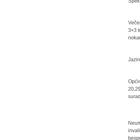
Spekt
Večer
3×3 t
nokau
Jazin
Općin
20,29
sura
Neum 
inval
bespo