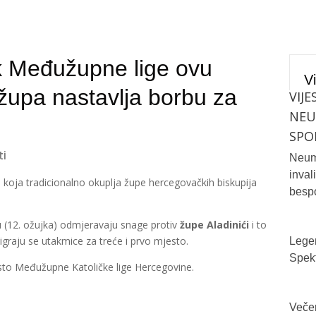
 Međužupne lige ovu
Vi
župa nastavlja borbu za
VIJE
NE
SPO
ti
Neum 
inval
a
koja tradicionalno okuplja župe hercegovačkih biskupija
bespo
lju (12. ožujka) odmjeravaju snage protiv
župe Aladinići
i to
igraju se utakmice za treće i prvo mjesto.
Legen
Spekt
sto Međužupne Katoličke lige Hercegovine.
Večer