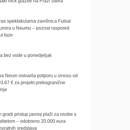
akl rock glazbe na Plaži Stella
as spektakularna završnica Futsal
urnira u Neumu – poznat raspored
t faze
a bez vode u ponedjeljak
a Neum ostvarila potporu u iznosu od
3.67 € za projekt prekogranične
dnje
gradi pristup javnoj plaži za osobe s
iditetom – odobreno 20.000 eura
vratnih sredstava