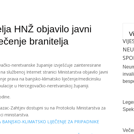
elja HNŽ objavilo javni
Vi
ečenje branitelja
VIJE
NE
SPO
vačko-neretvanske županije izvješćuje zainteresirane
Neum 
 na službenoj Internet stranici Ministarstva objavilo Javni
inval
nje prava na banjsko-klimatsko liječenje/medicinsku
bespo
opulacije u Hercegovačko-neretvanskoj županiji.
odine.
Legen
obrazac-Zahtjev dostupni su na Protokolu Ministarstva za
Spekt
ici ministarstva.
A BANJSKO-KLIMATSKO LIJEČENJE ZA PRIPADNIKE
Večer