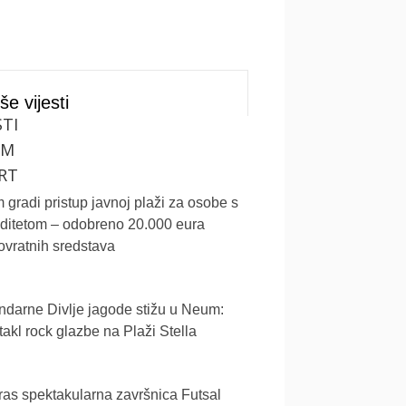
še vijesti
STI
UM
RT
gradi pristup javnoj plaži za osobe s
iditetom – odobreno 20.000 eura
vratnih sredstava
darne Divlje jagode stižu u Neum:
akl rock glazbe na Plaži Stella
as spektakularna završnica Futsal