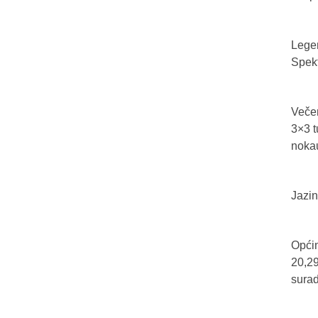
Legen
Spekt
Večer
3×3 t
nokau
Jazin
Općin
20,29
sura