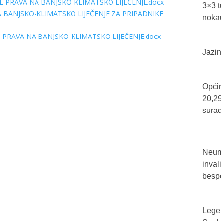
JE PRAVA NA BANJSKO-KLIMATSKO LIJEČENJE.docx
3×3 t
A BANJSKO-KLIMATSKO LIJEČENJE ZA PRIPADNIKE
nokau
 PRAVA NA BANJSKO-KLIMATSKO LIJEČENJE.docx
Jazin
Općin
20,29
sura
Neum 
inval
bespo
Legen