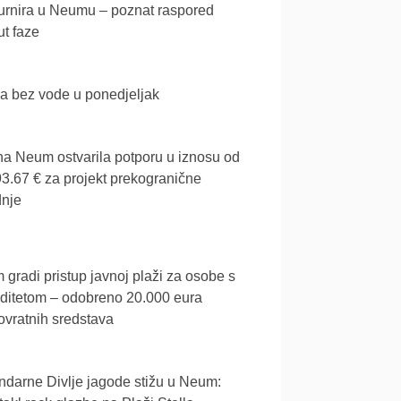
urnira u Neumu – poznat raspored
t faze
a bez vode u ponedjeljak
a Neum ostvarila potporu u iznosu od
3.67 € za projekt prekogranične
dnje
gradi pristup javnoj plaži za osobe s
iditetom – odobreno 20.000 eura
vratnih sredstava
darne Divlje jagode stižu u Neum: