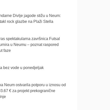
darne Divlje jagode stižu u Neum:
akl rock glazbe na Plaži Stella
as spektakularna završnica Futsal
urnira u Neumu – poznat raspored
t faze
a bez vode u ponedjeljak
a Neum ostvarila potporu u iznosu od
3.67 € za projekt prekogranične
dnje