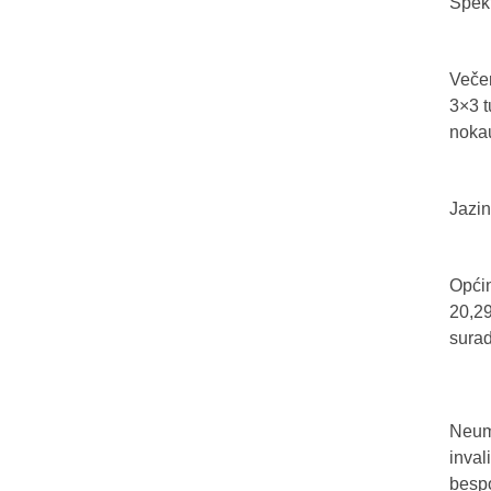
Spekt
Večer
3×3 t
nokau
Jazin
Općin
20,29
sura
Neum 
inval
bespo