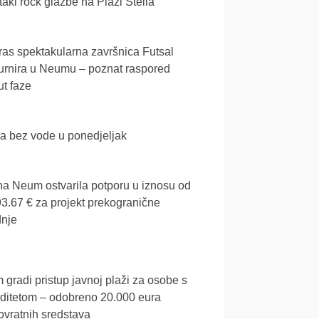
akl rock glazbe na Plaži Stella
as spektakularna završnica Futsal
urnira u Neumu – poznat raspored
t faze
a bez vode u ponedjeljak
a Neum ostvarila potporu u iznosu od
3.67 € za projekt prekogranične
dnje
gradi pristup javnoj plaži za osobe s
iditetom – odobreno 20.000 eura
vratnih sredstava