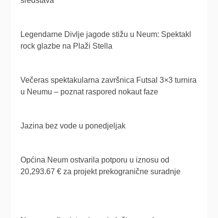
sredstava
Legendarne Divlje jagode stižu u Neum: Spektakl
rock glazbe na Plaži Stella
Večeras spektakularna završnica Futsal 3×3 turnira
u Neumu – poznat raspored nokaut faze
Jazina bez vode u ponedjeljak
Općina Neum ostvarila potporu u iznosu od
20,293.67 € za projekt prekogranične suradnje