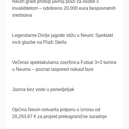
Neum gradi pristup javnoj plaži za osobe s
invaliditetom – odobreno 20.000 eura bespovratnih
sredstava
Legendarne Divlje jagode stižu u Neum: Spektakl
rock glazbe na Plaži Stella
Večeras spektakularna završnica Futsal 3×3 turnira
u Neumu – poznat raspored nokaut faze
Jazina bez vode u ponedjeljak
Općina Neum ostvarila potporu u iznosu od
20,293.67 € za projekt prekogranične suradnje