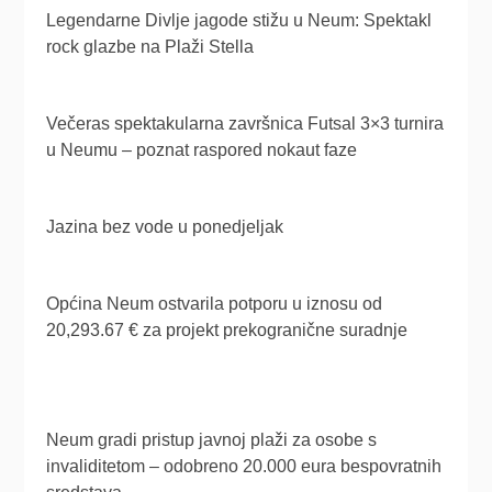
Legendarne Divlje jagode stižu u Neum: Spektakl
rock glazbe na Plaži Stella
Večeras spektakularna završnica Futsal 3×3 turnira
u Neumu – poznat raspored nokaut faze
Jazina bez vode u ponedjeljak
Općina Neum ostvarila potporu u iznosu od
20,293.67 € za projekt prekogranične suradnje
Neum gradi pristup javnoj plaži za osobe s
invaliditetom – odobreno 20.000 eura bespovratnih