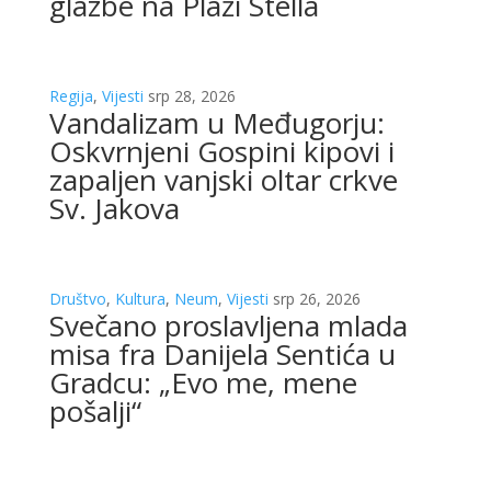
glazbe na Plaži Stella
Regija
,
Vijesti
srp 28, 2026
Vandalizam u Međugorju:
Oskvrnjeni Gospini kipovi i
zapaljen vanjski oltar crkve
Sv. Jakova
Društvo
,
Kultura
,
Neum
,
Vijesti
srp 26, 2026
Svečano proslavljena mlada
misa fra Danijela Sentića u
Gradcu: „Evo me, mene
pošalji“