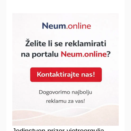
Jedinstven prizor vjetroorgulja