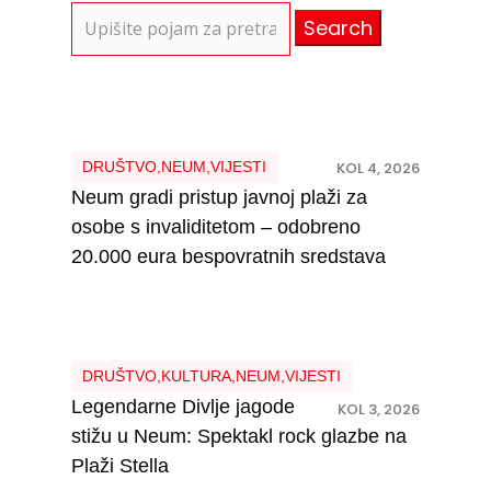
Search
for:
DRUŠTVO
,
NEUM
,
VIJESTI
KOL 4, 2026
Neum gradi pristup javnoj plaži za
osobe s invaliditetom – odobreno
20.000 eura bespovratnih sredstava
DRUŠTVO
,
KULTURA
,
NEUM
,
VIJESTI
Legendarne Divlje jagode
KOL 3, 2026
stižu u Neum: Spektakl rock glazbe na
Plaži Stella