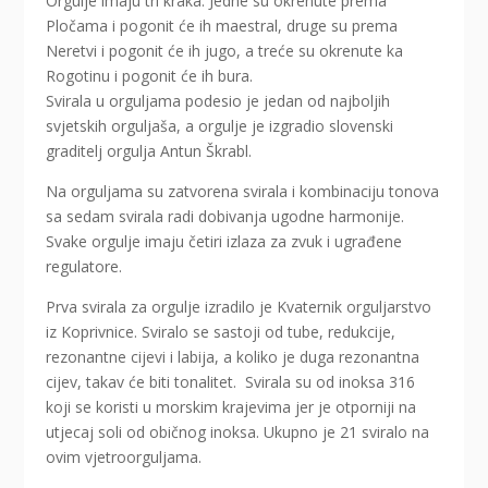
Orgulje imaju tri kraka. Jedne su okrenute prema
Pločama i pogonit će ih maestral, druge su prema
Neretvi i pogonit će ih jugo, a treće su okrenute ka
Rogotinu i pogonit će ih bura.
Svirala u orguljama podesio je jedan od najboljih
svjetskih orguljaša, a orgulje je izgradio slovenski
graditelj orgulja Antun Škrabl.
Na orguljama su zatvorena svirala i kombinaciju tonova
sa sedam svirala radi dobivanja ugodne harmonije.
Svake orgulje imaju četiri izlaza za zvuk i ugrađene
regulatore.
Prva svirala za orgulje izradilo je Kvaternik orguljarstvo
iz Koprivnice. Sviralo se sastoji od tube, redukcije,
rezonantne cijevi i labija, a koliko je duga rezonantna
cijev, takav će biti tonalitet. Svirala su od inoksa 316
koji se koristi u morskim krajevima jer je otporniji na
utjecaj soli od običnog inoksa. Ukupno je 21 sviralo na
ovim vjetroorguljama.