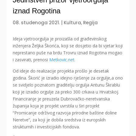
iznad Rogotina
08. studenoga 2021.
|
Kultura
,
Regija
Ideja vjetroorgulja je proizašla od građevinskog
inženjera Željka Škorića, koji se dosjetio da bi vjetar koji
neprestano puše na brdu Trovru iznad Rogotina mogao
i zasvirati, prenosi
Metkovic.net
.
Od ideje do realizacije projekta prošlo je desetak
godina. Škorić je izradio idejno rješenje za orgulje,a ono
se svidjelo poznatom graditelju orgulja Antunu Škrablu
koji je izradio orgulje za preko 300 crkava u Hrvatskoj.
Financiranje je preuzela Dubrovačko-neretvanska
županija koja je projekt uvrstila u širi projekt
“Promicanje održivog razvoja prirodne baštine doline
Neretve”, za koji je dobila sredstva iz europskih
strukturnih i investicijskih fondova.