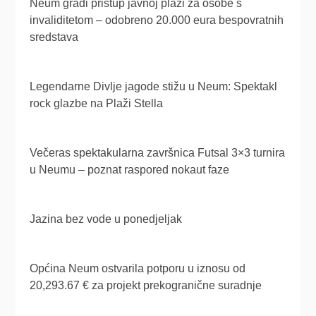
Neum gradi pristup javnoj plaži za osobe s
invaliditetom – odobreno 20.000 eura bespovratnih
sredstava
Legendarne Divlje jagode stižu u Neum: Spektakl
rock glazbe na Plaži Stella
Večeras spektakularna završnica Futsal 3×3 turnira
u Neumu – poznat raspored nokaut faze
Jazina bez vode u ponedjeljak
Općina Neum ostvarila potporu u iznosu od
20,293.67 € za projekt prekogranične suradnje