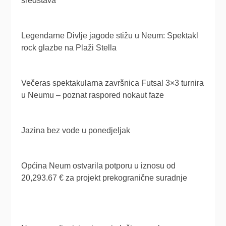
sredstava
Legendarne Divlje jagode stižu u Neum: Spektakl
rock glazbe na Plaži Stella
Večeras spektakularna završnica Futsal 3×3 turnira
u Neumu – poznat raspored nokaut faze
Jazina bez vode u ponedjeljak
Općina Neum ostvarila potporu u iznosu od
20,293.67 € za projekt prekogranične suradnje