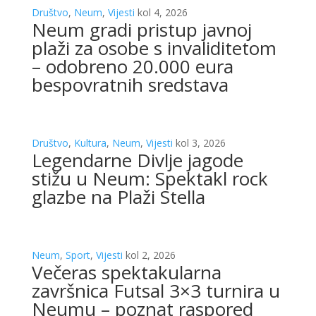
Društvo
,
Neum
,
Vijesti
kol 4, 2026
Neum gradi pristup javnoj
plaži za osobe s invaliditetom
– odobreno 20.000 eura
bespovratnih sredstava
Društvo
,
Kultura
,
Neum
,
Vijesti
kol 3, 2026
Legendarne Divlje jagode
stižu u Neum: Spektakl rock
glazbe na Plaži Stella
Neum
,
Sport
,
Vijesti
kol 2, 2026
Večeras spektakularna
završnica Futsal 3×3 turnira u
Neumu – poznat raspored