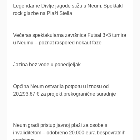
Legendarne Divlje jagode stižu u Neum: Spektakl
rock glazbe na Plaži Stella
Večeras spektakularna završnica Futsal 3×3 turnira
u Neumu – poznat raspored nokaut faze
Jazina bez vode u ponedjeljak
Općina Neum ostvarila potporu u iznosu od
20,293.67 € za projekt prekogranične suradnje
Neum gradi pristup javnoj plaži za osobe s
invaliditetom – odobreno 20.000 eura bespovratnih