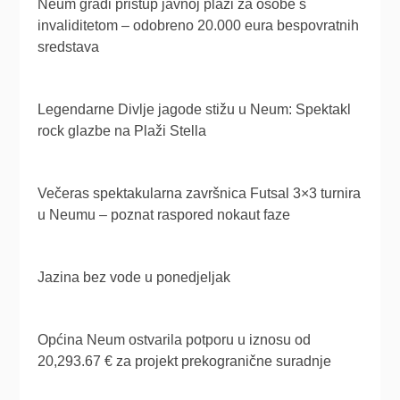
Neum gradi pristup javnoj plaži za osobe s
invaliditetom – odobreno 20.000 eura bespovratnih
sredstava
Legendarne Divlje jagode stižu u Neum: Spektakl
rock glazbe na Plaži Stella
Večeras spektakularna završnica Futsal 3×3 turnira
u Neumu – poznat raspored nokaut faze
Jazina bez vode u ponedjeljak
Općina Neum ostvarila potporu u iznosu od
20,293.67 € za projekt prekogranične suradnje