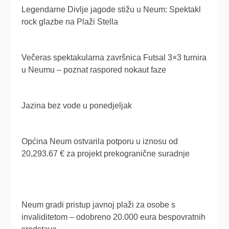
Legendarne Divlje jagode stižu u Neum: Spektakl
rock glazbe na Plaži Stella
Večeras spektakularna završnica Futsal 3×3 turnira
u Neumu – poznat raspored nokaut faze
Jazina bez vode u ponedjeljak
Općina Neum ostvarila potporu u iznosu od
20,293.67 € za projekt prekogranične suradnje
Neum gradi pristup javnoj plaži za osobe s
invaliditetom – odobreno 20.000 eura bespovratnih