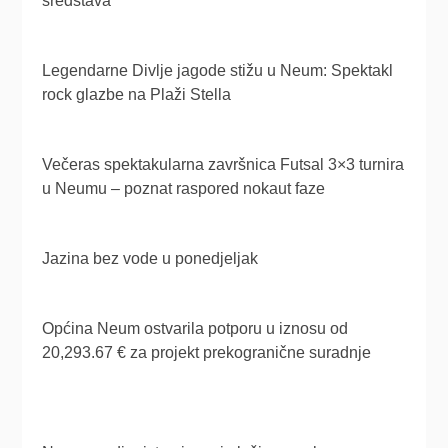
sredstava
Legendarne Divlje jagode stižu u Neum: Spektakl
rock glazbe na Plaži Stella
Večeras spektakularna završnica Futsal 3×3 turnira
u Neumu – poznat raspored nokaut faze
Jazina bez vode u ponedjeljak
Općina Neum ostvarila potporu u iznosu od
20,293.67 € za projekt prekogranične suradnje