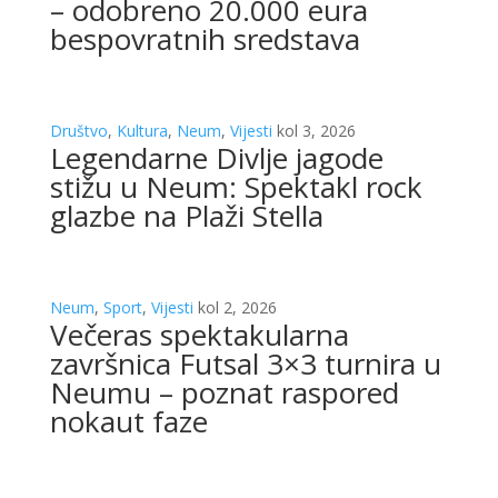
– odobreno 20.000 eura
bespovratnih sredstava
Društvo
,
Kultura
,
Neum
,
Vijesti
kol 3, 2026
Legendarne Divlje jagode
stižu u Neum: Spektakl rock
glazbe na Plaži Stella
Neum
,
Sport
,
Vijesti
kol 2, 2026
Večeras spektakularna
završnica Futsal 3×3 turnira u
Neumu – poznat raspored
nokaut faze