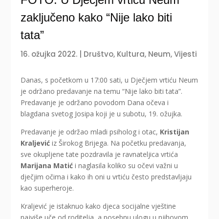
zaključeno kako “Nije lako biti
tata”
16. ožujka 2022.
|
Društvo
,
Kultura
,
Neum
,
Vijesti
Danas, s početkom u 17:00 sati, u Dječjem vrtiću Neum
je održano predavanje na temu “Nije lako biti tata”.
Predavanje je održano povodom Dana očeva i
blagdana svetog Josipa koji je u subotu, 19. ožujka.
Predavanje je održao mladi psiholog i otac,
Kristijan
Kraljević
iz Širokog Brijega. Na početku predavanja,
sve okupljene tate pozdravila je ravnateljica vrtića
Marijana Matić
i naglasila koliko su očevi važni u
dječjim očima i kako ih oni u vrtiću često predstavljaju
kao superheroje.
Kraljević je istaknuo kako djeca socijalne vještine
najviše uče od roditelja, a posebnu ulogu u njihovom