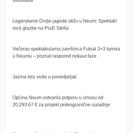
sredstava
Legendarne Divlje jagode stižu u Neum: Spektakl
rock glazbe na Plaži Stella
Večeras spektakularna završnica Futsal 3×3 turnira
u Neumu – poznat raspored nokaut faze
Jazina bez vode u ponedjeljak
Općina Neum ostvarila potporu u iznosu od
20,293.67 € za projekt prekogranične suradnje