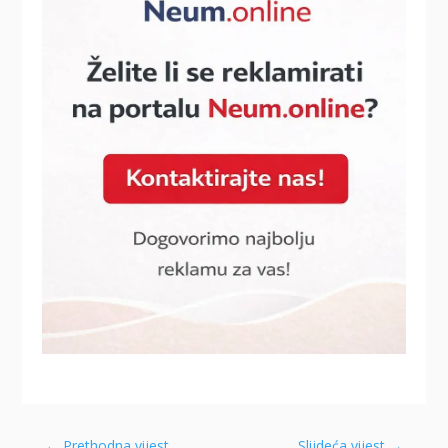
←
Prethodna vijest
Slijdeća vijest
→