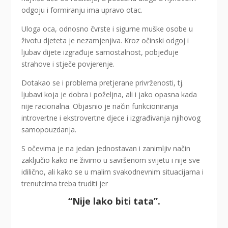
odgoju i formiranju ima upravo otac.
Uloga oca, odnosno čvrste i sigurne muške osobe u
životu djeteta je nezamjenjiva. Kroz očinski odgoj i
ljubav dijete izgrađuje samostalnost, pobjeđuje
strahove i stječe povjerenje.
Dotakao se i problema pretjerane privrženosti, tj.
ljubavi koja je dobra i poželjna, ali i jako opasna kada
nije racionalna. Objasnio je način funkcioniranja
introvertne i ekstrovertne djece i izgrađivanja njihovog
samopouzdanja.
S očevima je na jedan jednostavan i zanimljiv način
zaključio kako ne živimo u savršenom svijetu i nije sve
idilično, ali kako se u malim svakodnevnim situacijama i
trenutcima treba truditi jer
“Nije lako biti tata”.