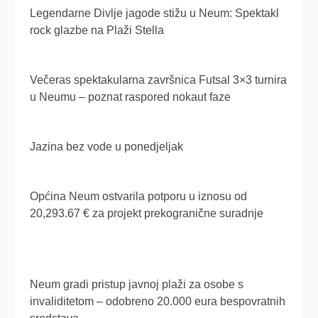
Legendarne Divlje jagode stižu u Neum: Spektakl
rock glazbe na Plaži Stella
Večeras spektakularna završnica Futsal 3×3 turnira
u Neumu – poznat raspored nokaut faze
Jazina bez vode u ponedjeljak
Općina Neum ostvarila potporu u iznosu od
20,293.67 € za projekt prekogranične suradnje
Neum gradi pristup javnoj plaži za osobe s
invaliditetom – odobreno 20.000 eura bespovratnih