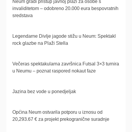
Neum gradi pristup javnoj plaži za osobe s
invaliditetom – odobreno 20.000 eura bespovratnih
sredstava
Legendarne Divlje jagode stižu u Neum: Spektakl
rock glazbe na Plaži Stella
Večeras spektakularna završnica Futsal 3×3 turnira
u Neumu – poznat raspored nokaut faze
Jazina bez vode u ponedjeljak
Općina Neum ostvarila potporu u iznosu od
20,293.67 € za projekt prekogranične suradnje