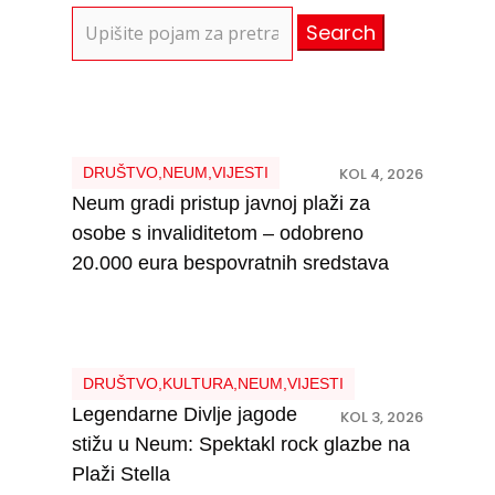
Search
for:
DRUŠTVO
,
NEUM
,
VIJESTI
KOL 4, 2026
Neum gradi pristup javnoj plaži za
osobe s invaliditetom – odobreno
20.000 eura bespovratnih sredstava
DRUŠTVO
,
KULTURA
,
NEUM
,
VIJESTI
Legendarne Divlje jagode
KOL 3, 2026
stižu u Neum: Spektakl rock glazbe na
Plaži Stella