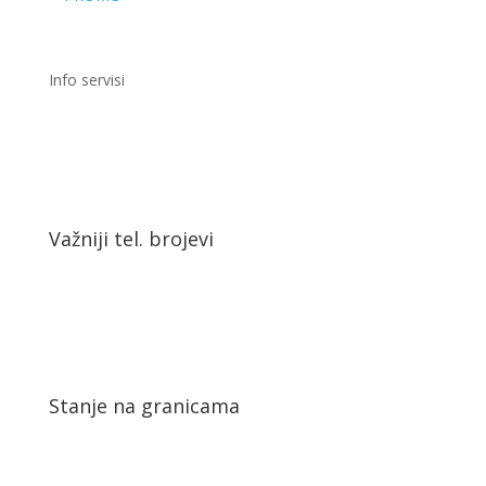
Stanje na granicama
© 2026 Neum media. Sva prava pridržana
Developed by:
infoscape.ba
×