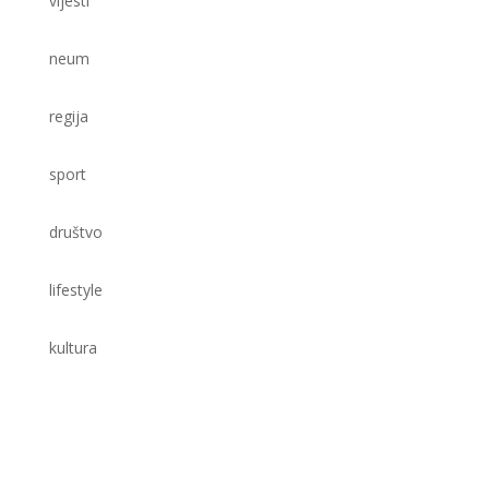
lifestyle
kultura
Neum online – prvi informativni portal na području
općine Neum, započeo je sa radom 2021. godine. Na
našem web portalu možete pronaći sve najnovije
vijesti iz Neuma i njegovog zaleđa, ali i iz regije.