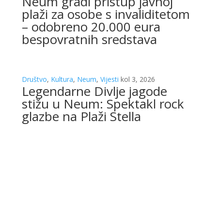
Neum gradi pristup javnoj
plaži za osobe s invaliditetom
– odobreno 20.000 eura
bespovratnih sredstava
Društvo
,
Kultura
,
Neum
,
Vijesti
kol 3, 2026
Legendarne Divlje jagode
stižu u Neum: Spektakl rock
glazbe na Plaži Stella
Neum
,
Sport
,
Vijesti
kol 2, 2026
Večeras spektakularna
završnica Futsal 3×3 turnira u
Neumu – poznat raspored
nokaut faze