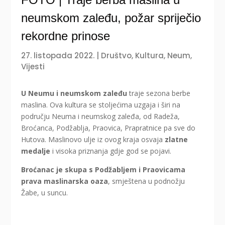
neumskom zaleđu, požar spriječio
rekordne prinose
27. listopada 2022.
|
Društvo
,
Kultura
,
Neum
,
Vijesti
U Neumu i neumskom zaleđu
traje sezona berbe
maslina. Ova kultura se stoljećima uzgaja i širi na
području Neuma i neumskog zaleđa, od Radeža,
Broćanca, Podžablja, Praovica, Prapratnice pa sve do
Hutova. Maslinovo ulje iz ovog kraja osvaja
zlatne
medalje
i visoka priznanja gdje god se pojavi.
Broćanac je skupa s Podžabljem i Praovicama
prava maslinarska oaza
, smještena u podnožju
Žabe, u suncu.