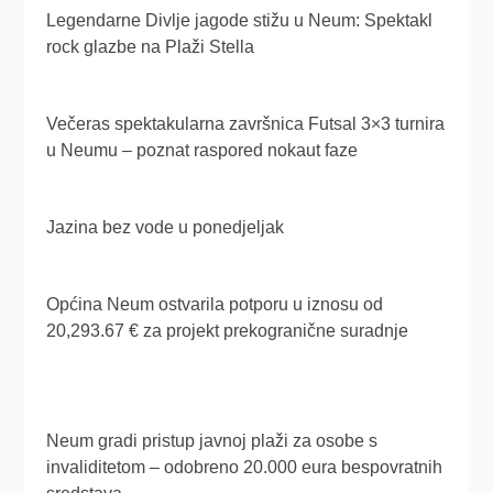
Legendarne Divlje jagode stižu u Neum: Spektakl
rock glazbe na Plaži Stella
Večeras spektakularna završnica Futsal 3×3 turnira
u Neumu – poznat raspored nokaut faze
Jazina bez vode u ponedjeljak
Općina Neum ostvarila potporu u iznosu od
20,293.67 € za projekt prekogranične suradnje
Neum gradi pristup javnoj plaži za osobe s
invaliditetom – odobreno 20.000 eura bespovratnih