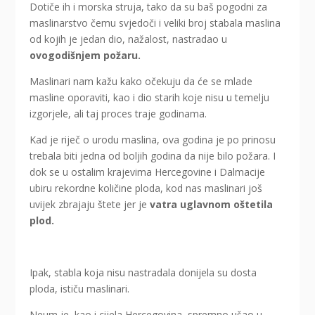
Dotiče ih i morska struja, tako da su baš pogodni za
maslinarstvo čemu svjedoči i veliki broj stabala maslina
od kojih je jedan dio, nažalost, nastradao u
ovogodišnjem požaru.
Maslinari nam kažu kako očekuju da će se mlade
masline oporaviti, kao i dio starih koje nisu u temelju
izgorjele, ali taj proces traje godinama.
Kad je riječ o urodu maslina, ova godina je po prinosu
trebala biti jedna od boljih godina da nije bilo požara. I
dok se u ostalim krajevima Hercegovine i Dalmacije
ubiru rekordne količine ploda, kod nas maslinari još
uvijek zbrajaju štete jer je
vatra uglavnom oštetila
plod.
Ipak, stabla koja nisu nastradala donijela su dosta
ploda, ističu maslinari.
Neum je, kao i cijela Hercegovina, spremno ušao u