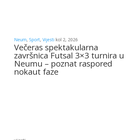
vijesti
neum
regija
sport
društvo