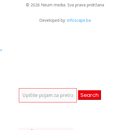
Search
for:
DRUŠTVO
,
NEUM
,
VIJESTI
KOL 4, 2026
Neum gradi pristup javnoj plaži za
osobe s invaliditetom – odobreno
20.000 eura bespovratnih sredstava
DRUŠTVO
,
KULTURA
,
NEUM
,
VIJESTI
Legendarne Divlje jagode
KOL 3, 2026
stižu u Neum: Spektakl rock glazbe na