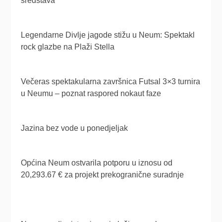
sredstava
Legendarne Divlje jagode stižu u Neum: Spektakl
rock glazbe na Plaži Stella
Večeras spektakularna završnica Futsal 3×3 turnira
u Neumu – poznat raspored nokaut faze
Jazina bez vode u ponedjeljak
Općina Neum ostvarila potporu u iznosu od
20,293.67 € za projekt prekogranične suradnje