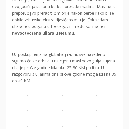
ovogodišnju sezonu berbe i prerade maslina. Masline je
preporučljivo preraditi čim prije nakon berbe kako bi se
dobilo vrhunsko ekstra djevičansko ulje. Čak sedam
uljara je u pogonu u Hercegovini među kojima je i
novootvorena uljara u Neumu.
Uz poskupljenja na globalnoj razini, sve navedeno
sigurno će se odrazit i na cijenu maslinovog ulja. Cijena
ulja je prošle godine bila oko 25-30 KM po litru. U
razgovoru s uljarima ona bi ove godine mogla ići i na 35
do 40 KM.