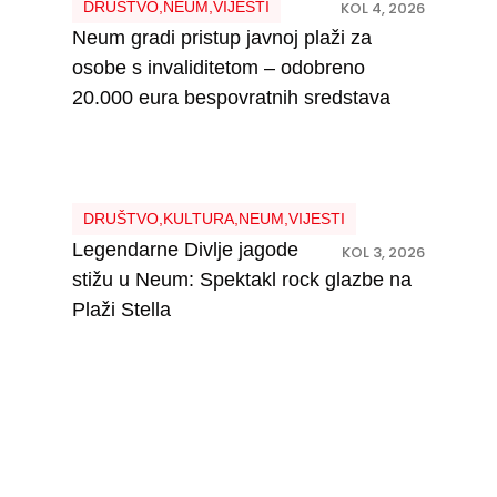
Plaži Stella
NEUM
,
SPORT
,
VIJESTI
KOL 2, 2026
Večeras spektakularna završnica Futsal
3×3 turnira u Neumu – poznat raspored
nokaut faze