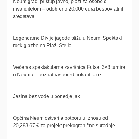
Neum gradi pristup javnoj plaži za osobe s
invaliditetom – odobreno 20.000 eura bespovratnih
sredstava
Legendarne Divlje jagode stižu u Neum: Spektakl
rock glazbe na Plaži Stella
Večeras spektakularna završnica Futsal 3×3 turnira
u Neumu – poznat raspored nokaut faze
Jazina bez vode u ponedjeljak
Općina Neum ostvarila potporu u iznosu od
20,293.67 € za projekt prekogranične suradnje