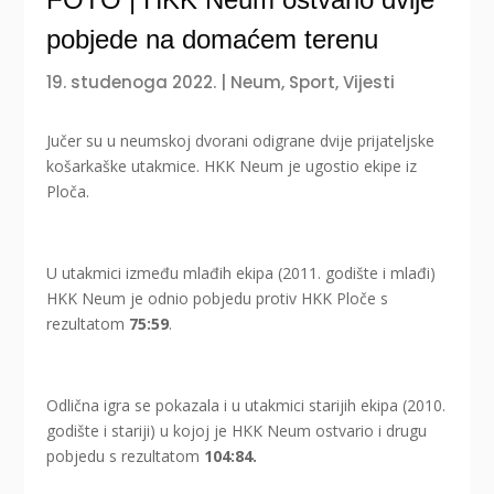
pobjede na domaćem terenu
19. studenoga 2022.
|
Neum
,
Sport
,
Vijesti
Jučer su u neumskoj dvorani odigrane dvije prijateljske
košarkaške utakmice. HKK Neum je ugostio ekipe iz
Ploča.
U utakmici između mlađih ekipa (2011. godište i mlađi)
HKK Neum je odnio pobjedu protiv HKK Ploče s
rezultatom
75:59
.
Odlična igra se pokazala i u utakmici starijih ekipa (2010.
godište i stariji) u kojoj je HKK Neum ostvario i drugu
pobjedu s rezultatom
104:84.