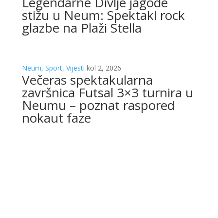
Legendarne Divlje jagode
stižu u Neum: Spektakl rock
glazbe na Plaži Stella
Neum
,
Sport
,
Vijesti
kol 2, 2026
Večeras spektakularna
završnica Futsal 3×3 turnira u
Neumu – poznat raspored
nokaut faze