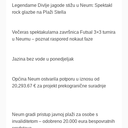
Legendarne Divlje jagode stižu u Neum: Spektakl
rock glazbe na Plaži Stella
Večeras spektakularna završnica Futsal 3×3 turnira
u Neumu – poznat raspored nokaut faze
Jazina bez vode u ponedjeljak
Općina Neum ostvarila potporu u iznosu od
20,293.67 € za projekt prekogranične suradnje
Neum gradi pristup javnoj plaži za osobe s
invaliditetom – odobreno 20.000 eura bespovratnih