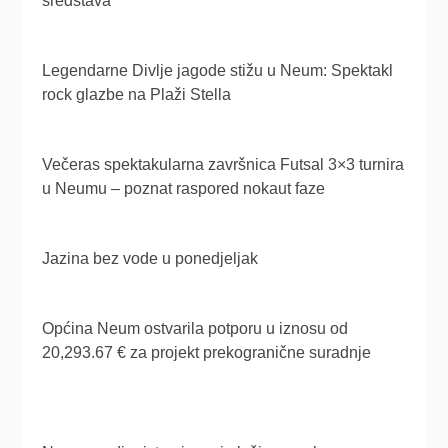
sredstava
Legendarne Divlje jagode stižu u Neum: Spektakl
rock glazbe na Plaži Stella
Večeras spektakularna završnica Futsal 3×3 turnira
u Neumu – poznat raspored nokaut faze
Jazina bez vode u ponedjeljak
Općina Neum ostvarila potporu u iznosu od
20,293.67 € za projekt prekogranične suradnje