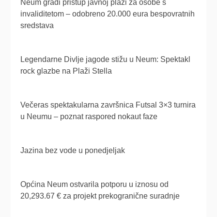
Neum gradi pristup javnoj plaži za osobe s
invaliditetom – odobreno 20.000 eura bespovratnih
sredstava
Legendarne Divlje jagode stižu u Neum: Spektakl
rock glazbe na Plaži Stella
Večeras spektakularna završnica Futsal 3×3 turnira
u Neumu – poznat raspored nokaut faze
Jazina bez vode u ponedjeljak
Općina Neum ostvarila potporu u iznosu od
20,293.67 € za projekt prekogranične suradnje