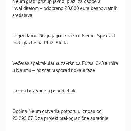
Neum gradi pristup javnoj plaži za osobe s
invaliditetom – odobreno 20.000 eura bespovratnih
sredstava
Legendarne Divlje jagode stižu u Neum: Spektakl
rock glazbe na Plaži Stella
Večeras spektakularna završnica Futsal 3×3 turnira
u Neumu – poznat raspored nokaut faze
Jazina bez vode u ponedjeljak
Općina Neum ostvarila potporu u iznosu od
20,293.67 € za projekt prekogranične suradnje