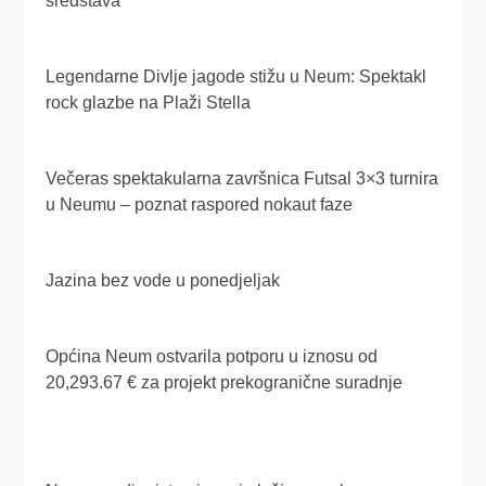
sredstava
Legendarne Divlje jagode stižu u Neum: Spektakl
rock glazbe na Plaži Stella
Večeras spektakularna završnica Futsal 3×3 turnira
u Neumu – poznat raspored nokaut faze
Jazina bez vode u ponedjeljak
Općina Neum ostvarila potporu u iznosu od
20,293.67 € za projekt prekogranične suradnje