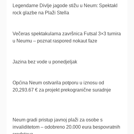
Legendarne Divlje jagode stižu u Neum: Spektakl
rock glazbe na Plaži Stella
Večeras spektakularna završnica Futsal 3×3 turnira
u Neumu – poznat raspored nokaut faze
Jazina bez vode u ponedjeljak
Općina Neum ostvarila potporu u iznosu od
20,293.67 € za projekt prekogranične suradnje
Neum gradi pristup javnoj plaži za osobe s
invaliditetom – odobreno 20.000 eura bespovratnih