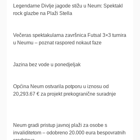
Legendarne Divlje jagode stižu u Neum: Spektakl
rock glazbe na Plaži Stella
Večeras spektakularna završnica Futsal 3×3 turnira
u Neumu – poznat raspored nokaut faze
Jazina bez vode u ponedjeljak
Općina Neum ostvarila potporu u iznosu od
20,293.67 € za projekt prekogranične suradnje
Neum gradi pristup javnoj plaži za osobe s
invaliditetom – odobreno 20.000 eura bespovratnih