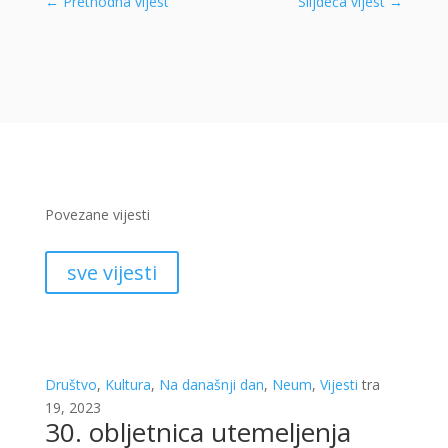
←
Prethodna vijest
Slijdeća vijest
→
Povezane vijesti
sve vijesti
Društvo
,
Kultura
,
Na današnji dan
,
Neum
,
Vijesti
tra
19, 2023
30. obljetnica utemeljenja