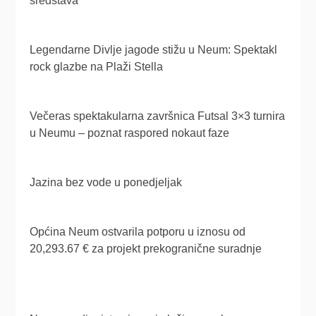
sredstava
Legendarne Divlje jagode stižu u Neum: Spektakl
rock glazbe na Plaži Stella
Večeras spektakularna završnica Futsal 3×3 turnira
u Neumu – poznat raspored nokaut faze
Jazina bez vode u ponedjeljak
Općina Neum ostvarila potporu u iznosu od
20,293.67 € za projekt prekogranične suradnje