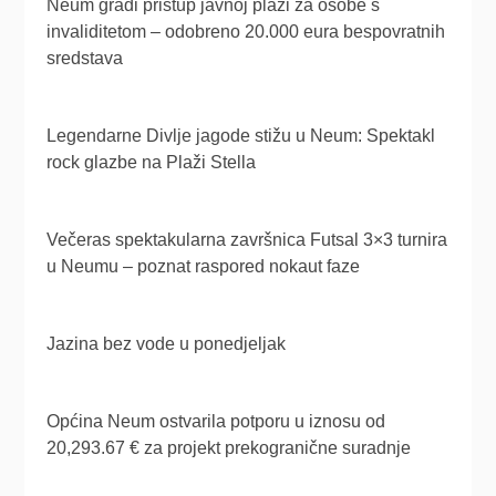
Neum gradi pristup javnoj plaži za osobe s
invaliditetom – odobreno 20.000 eura bespovratnih
sredstava
Legendarne Divlje jagode stižu u Neum: Spektakl
rock glazbe na Plaži Stella
Večeras spektakularna završnica Futsal 3×3 turnira
u Neumu – poznat raspored nokaut faze
Jazina bez vode u ponedjeljak
Općina Neum ostvarila potporu u iznosu od
20,293.67 € za projekt prekogranične suradnje