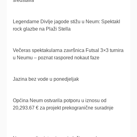
sredstava
Legendarne Divlje jagode stižu u Neum: Spektakl
rock glazbe na Plaži Stella
Večeras spektakularna završnica Futsal 3×3 turnira
u Neumu – poznat raspored nokaut faze
Jazina bez vode u ponedjeljak
Općina Neum ostvarila potporu u iznosu od
20,293.67 € za projekt prekogranične suradnje