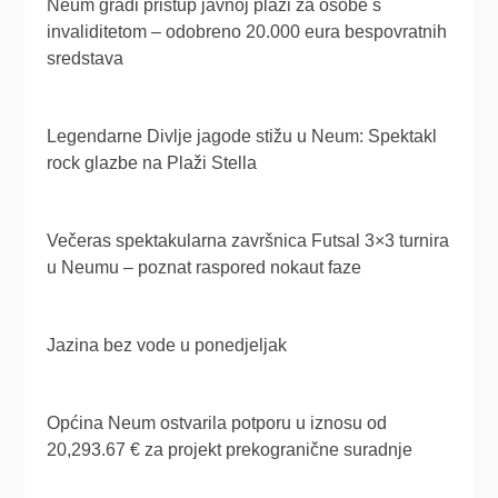
Neum gradi pristup javnoj plaži za osobe s
invaliditetom – odobreno 20.000 eura bespovratnih
sredstava
Legendarne Divlje jagode stižu u Neum: Spektakl
rock glazbe na Plaži Stella
Večeras spektakularna završnica Futsal 3×3 turnira
u Neumu – poznat raspored nokaut faze
Jazina bez vode u ponedjeljak
Općina Neum ostvarila potporu u iznosu od
20,293.67 € za projekt prekogranične suradnje