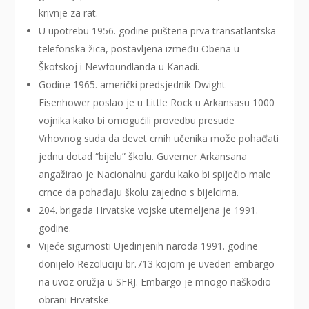
krivnje za rat.
U upotrebu 1956. godine puštena prva transatlantska
telefonska žica, postavljena između Obena u
Škotskoj i Newfoundlanda u Kanadi.
Godine 1965. američki predsjednik Dwight
Eisenhower poslao je u Little Rock u Arkansasu 1000
vojnika kako bi omogućili provedbu presude
Vrhovnog suda da devet crnih učenika može pohađati
jednu dotad “bijelu” školu. Guverner Arkansana
angažirao je Nacionalnu gardu kako bi spiječio male
crnce da pohađaju školu zajedno s bijelcima.
204. brigada Hrvatske vojske utemeljena je 1991.
godine.
Vijeće sigurnosti Ujedinjenih naroda 1991. godine
donijelo Rezoluciju br.713 kojom je uveden embargo
na uvoz oružja u SFRJ. Embargo je mnogo naškodio
obrani Hrvatske.