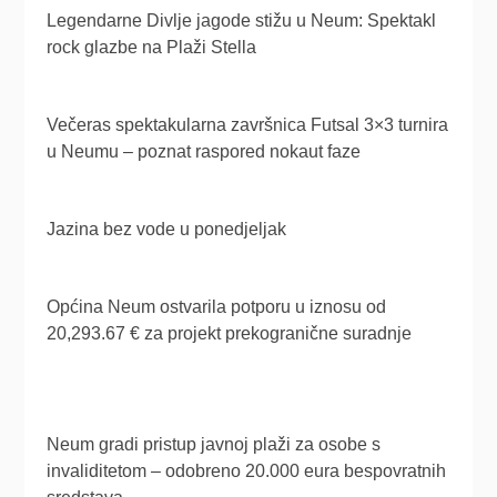
Legendarne Divlje jagode stižu u Neum: Spektakl
rock glazbe na Plaži Stella
Večeras spektakularna završnica Futsal 3×3 turnira
u Neumu – poznat raspored nokaut faze
Jazina bez vode u ponedjeljak
Općina Neum ostvarila potporu u iznosu od
20,293.67 € za projekt prekogranične suradnje
Neum gradi pristup javnoj plaži za osobe s
invaliditetom – odobreno 20.000 eura bespovratnih