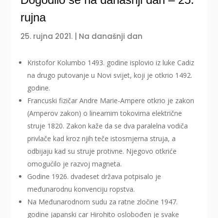
rujna
25. rujna 2021.
|
Na današnji dan
Kristofor Kolumbo 1493. godine isplovio iz luke Cadiz
na drugo putovanje u Novi svijet, koji je otkrio 1492.
godine.
Francuski fizičar Andre Marie-Ampere otkrio je zakon
(Amperov zakon) o linearnim tokovima električne
struje 1820. Zakon kaže da se dva paralelna vodiča
privlače kad kroz njih teče istosmjerna struja, a
odbijaju kad su struje protivne. Njegovo otkriće
omogućilo je razvoj magneta.
Godine 1926. dvadeset država potpisalo je
međunarodnu konvenciju ropstva.
Na Međunarodnom sudu za ratne zločine 1947.
godine japanski car Hirohito oslobođen je svake