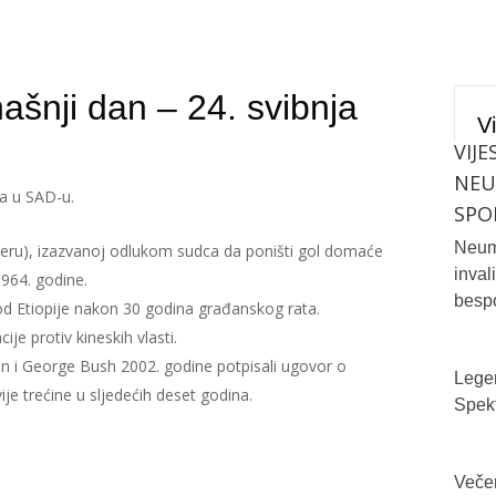
ašnji dan – 24. svibnja
Vi
VIJE
NE
a u SAD-u.
SPO
Neum 
Peru), izazvanoj odlukom sudca da poništi gol domaće
inval
1964. godine.
bespo
 od Etiopije nakon 30 godina građanskog rata.
je protiv kineskih vlasti.
tin i George Bush 2002. godine potpisali ugovor o
Legen
je trećine u sljedećih deset godina.
Spekt
Večer