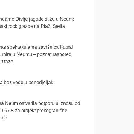
darne Divlje jagode stižu u Neum:
akl rock glazbe na Plaži Stella
as spektakularna završnica Futsal
urnira u Neumu – poznat raspored
t faze
a bez vode u ponedjeljak
a Neum ostvarila potporu u iznosu od
3.67 € za projekt prekogranične
dnje