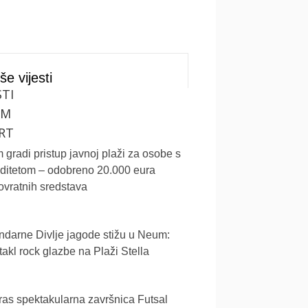
še vijesti
STI
UM
RT
gradi pristup javnoj plaži za osobe s
iditetom – odobreno 20.000 eura
vratnih sredstava
darne Divlje jagode stižu u Neum:
akl rock glazbe na Plaži Stella
as spektakularna završnica Futsal