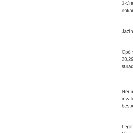
3×3 t
nokau
Jazin
Općin
20,29
sura
Neum 
inval
bespo
Legen