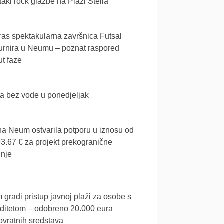
akl rock glazbe na Plaži Stella
as spektakularna završnica Futsal
urnira u Neumu – poznat raspored
t faze
a bez vode u ponedjeljak
a Neum ostvarila potporu u iznosu od
3.67 € za projekt prekogranične
dnje
gradi pristup javnoj plaži za osobe s
iditetom – odobreno 20.000 eura
vratnih sredstava