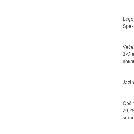
Legen
Spekt
Večer
3×3 t
nokau
Jazin
Općin
20,29
sura