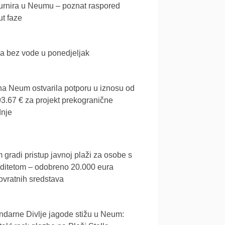
urnira u Neumu – poznat raspored
t faze
a bez vode u ponedjeljak
a Neum ostvarila potporu u iznosu od
3.67 € za projekt prekogranične
dnje
gradi pristup javnoj plaži za osobe s
iditetom – odobreno 20.000 eura
vratnih sredstava
darne Divlje jagode stižu u Neum: