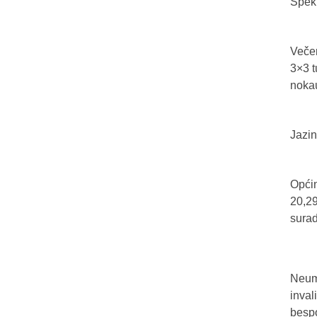
Spekt
Večer
3×3 t
nokau
Jazin
Općin
20,29
sura
Neum 
inval
bespo