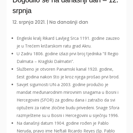
srpnja
12. srpnja 2021.
|
Na današnji dan
Engleski kralj Rikard Lavljeg Srca 1191. godine zauzeo
je u Trećem križarskom ratu grad Akru.
U Zadru 1806. godine izlazi prvi broj tjednika “Il Regio
Dalmata – Kraglski Dalmatin”.
Službeno je otvoren Panamski kanal 1920. godine,
šest godina nakon što je kroz njega prošao prvi brod.
Savjet sigurnosti UN-a 2003. godine produžio je
mandat međunarodnim mirovnim snagama u Bosni i
Hercegovini (SFOR) za godinu dana i zatražio da svi
optuženi za ratne zločine budu privedeni. Snage Sfora
razmještene su u Bosni i Hercegovini u siječnju 1996.
Na današnji datum 1904. godine rođen je Pablo
Neruda, pravo ime Neftali Ricardo Reyes (šp. Pablo