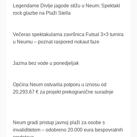
Legendarne Divlje jagode stižu u Neum: Spektakl
rock glazbe na Plaži Stella
Večeras spektakularna završnica Futsal 3×3 turnira
u Neumu – poznat raspored nokaut faze
Jazina bez vode u ponedjeljak
Općina Neum ostvarila potporu u iznosu od
20,293.67 € za projekt prekogranične suradnje
Neum gradi pristup javnoj plaži za osobe s
invaliditetom – odobreno 20.000 eura bespovratnih