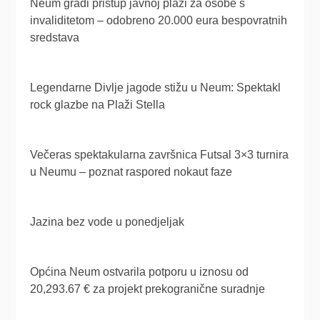
Neum gradi pristup javnoj plaži za osobe s
invaliditetom – odobreno 20.000 eura bespovratnih
sredstava
Legendarne Divlje jagode stižu u Neum: Spektakl
rock glazbe na Plaži Stella
Večeras spektakularna završnica Futsal 3×3 turnira
u Neumu – poznat raspored nokaut faze
Jazina bez vode u ponedjeljak
Općina Neum ostvarila potporu u iznosu od
20,293.67 € za projekt prekogranične suradnje