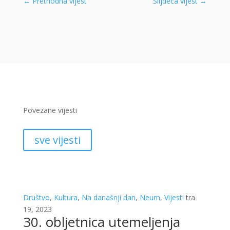
←
Prethodna vijest
Slijdeća vijest
→
Povezane vijesti
sve vijesti
Društvo
,
Kultura
,
Na današnji dan
,
Neum
,
Vijesti
tra
19, 2023
30. obljetnica utemeljenja