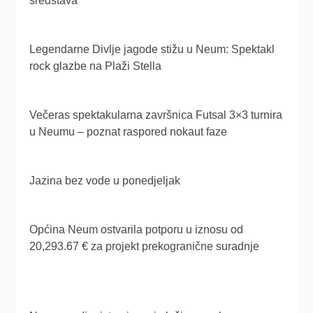
sredstava
Legendarne Divlje jagode stižu u Neum: Spektakl
rock glazbe na Plaži Stella
Večeras spektakularna završnica Futsal 3×3 turnira
u Neumu – poznat raspored nokaut faze
Jazina bez vode u ponedjeljak
Općina Neum ostvarila potporu u iznosu od
20,293.67 € za projekt prekogranične suradnje