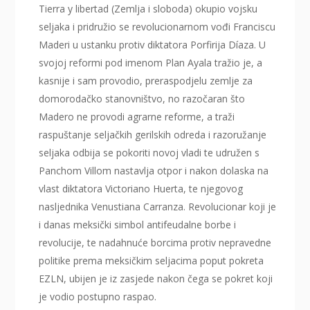
Tierra y libertad (Zemlja i sloboda) okupio vojsku
seljaka i pridružio se revolucionarnom vođi Franciscu
Maderi u ustanku protiv diktatora Porfirija Díaza. U
svojoj reformi pod imenom Plan Ayala tražio je, a
kasnije i sam provodio, preraspodjelu zemlje za
domorodačko stanovništvo, no razočaran što
Madero ne provodi agrarne reforme, a traži
raspuštanje seljačkih gerilskih odreda i razoružanje
seljaka odbija se pokoriti novoj vladi te udružen s
Panchom Villom nastavlja otpor i nakon dolaska na
vlast diktatora Victoriano Huerta, te njegovog
nasljednika Venustiana Carranza. Revolucionar koji je
i danas meksički simbol antifeudalne borbe i
revolucije, te nadahnuće borcima protiv nepravedne
politike prema meksičkim seljacima poput pokreta
EZLN, ubijen je iz zasjede nakon čega se pokret koji
je vodio postupno raspao.