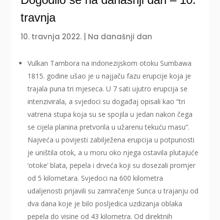
travnja
10. travnja 2022.
|
Na današnji dan
Vulkan Tambora na indonezijskom otoku Sumbawa
1815. godine ušao je u najjaču fazu erupcije koja je
trajala puna tri mjeseca. U 7 sati ujutro erupcija se
intenzivirala, a svjedoci su događaj opisali kao “tri
vatrena stupa koja su se spojila u jedan nakon čega
se cijela planina pretvorila u užarenu tekuću masu”.
Najveća u povijesti zabilježena erupcija u potpunosti
je uništila otok, a u moru oko njega ostavila plutajuće
‘otoke’ blata, pepela i drveća koji su dosezali promjer
od 5 kilometara. Svjedoci na 600 kilometra
udaljenosti prijavili su zamračenje Sunca u trajanju od
dva dana koje je bilo posljedica uzdizanja oblaka
pepela do visine od 43 kilometra. Od direktnih