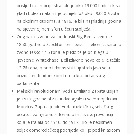
posljedica erupcije stradalo je oko 19.000 ljudi dok su
glad i bolesti nakon nje odnijeli još oko 49.000 života
na okolnim otocima, a 1816. je bila najhladnija godina
na sjevernoj hemisferi u četiri stoljeća.
Originalno zvono za londonski Big Ben izliveno je
1858. godine u Stockton-on-Teesu. Tijekom testiranja
zvono teško 14.5 tona je puklo te je od njega u
ljevaonici Whitechapel Bell izliveno novo koje je težilo
13.76 tona, a ono i danas visi i upotrebljava se u
poznatom londonskom tornju kraj britanskog
parlamenta.
Meksički revolucionarni vođa Emiliano Zapata ubijen
je 1919. godine blizu Ciudad Ayale u saveznoj državi
Morelos. Zapata je bio vođa meksičkog seljačkog
pokreta za agrarnu reformu u meksičkoj revoluciji
koja je trajala od 1910. do 1917. Bio je nepismeni
seljak domorodačkog podrijetla koji je pod krilaticom