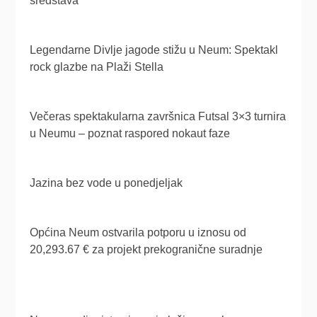
sredstava
Legendarne Divlje jagode stižu u Neum: Spektakl
rock glazbe na Plaži Stella
Večeras spektakularna završnica Futsal 3×3 turnira
u Neumu – poznat raspored nokaut faze
Jazina bez vode u ponedjeljak
Općina Neum ostvarila potporu u iznosu od
20,293.67 € za projekt prekogranične suradnje