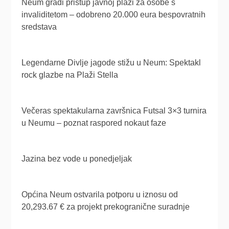
Neum gradi pristup javnoj plaži za osobe s
invaliditetom – odobreno 20.000 eura bespovratnih
sredstava
Legendarne Divlje jagode stižu u Neum: Spektakl
rock glazbe na Plaži Stella
Večeras spektakularna završnica Futsal 3×3 turnira
u Neumu – poznat raspored nokaut faze
Jazina bez vode u ponedjeljak
Općina Neum ostvarila potporu u iznosu od
20,293.67 € za projekt prekogranične suradnje