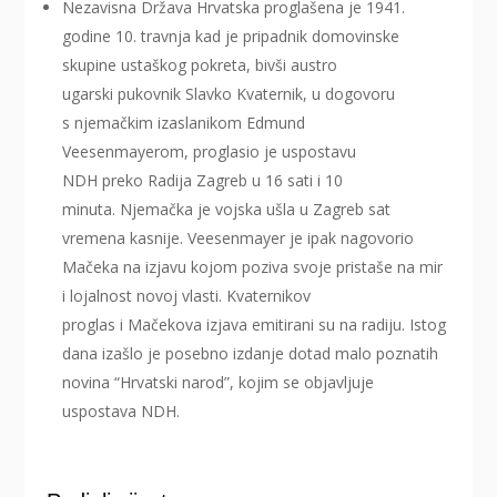
Nezavisna Država Hrvatska proglašena je 1941.
godine 10. travnja kad je pripadnik domovinske
skupine ustaškog pokreta, bivši austro
ugarski pukovnik Slavko Kvaternik, u dogovoru
s njemačkim izaslanikom Edmund
Veesenmayerom, proglasio je uspostavu
NDH preko Radija Zagreb u 16 sati i 10
minuta. Njemačka je vojska ušla u Zagreb sat
vremena kasnije. Veesenmayer je ipak nagovorio
Mačeka na izjavu kojom poziva svoje pristaše na mir
i lojalnost novoj vlasti. Kvaternikov
proglas i Mačekova izjava emitirani su na radiju. Istog
dana izašlo je posebno izdanje dotad malo poznatih
novina “Hrvatski narod”, kojim se objavljuje
uspostava NDH.