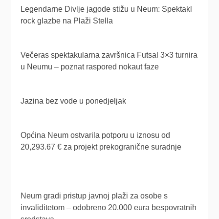
Legendarne Divlje jagode stižu u Neum: Spektakl
rock glazbe na Plaži Stella
Večeras spektakularna završnica Futsal 3×3 turnira
u Neumu – poznat raspored nokaut faze
Jazina bez vode u ponedjeljak
Općina Neum ostvarila potporu u iznosu od
20,293.67 € za projekt prekogranične suradnje
Neum gradi pristup javnoj plaži za osobe s
invaliditetom – odobreno 20.000 eura bespovratnih