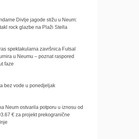
darne Divlje jagode stižu u Neum:
akl rock glazbe na Plaži Stella
as spektakularna završnica Futsal
urnira u Neumu – poznat raspored
t faze
a bez vode u ponedjeljak
a Neum ostvarila potporu u iznosu od
3.67 € za projekt prekogranične
dnje