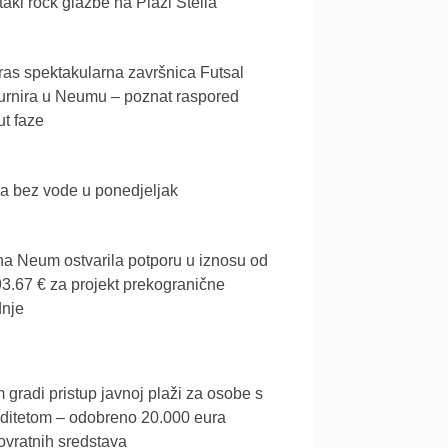
akl rock glazbe na Plaži Stella
as spektakularna završnica Futsal
urnira u Neumu – poznat raspored
t faze
a bez vode u ponedjeljak
a Neum ostvarila potporu u iznosu od
3.67 € za projekt prekogranične
dnje
gradi pristup javnoj plaži za osobe s
iditetom – odobreno 20.000 eura
vratnih sredstava