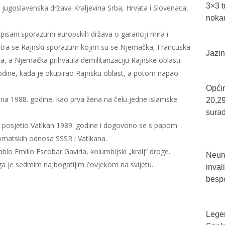
3×3 t
jugoslavenska država Kraljevina Srba, Hrvata i Slovenaca,
nokau
pisani sporazumi europskih država o garanciji mira i
atra se Rajnski sporazum kojim su se Njemačka, Francuska
Jazin
a, a Njemačka prihvatila demilitarizaciju Rajnske oblasti.
godine, kada je okupirao Rajnsku oblast, a potom napao
Općin
ana 1988. godine, kao prva žena na čelu jedne islamske
20,29
sura
r, posjetio Vatikan 1989. godine i dogovorio se s papom
lomatskih odnosa SSSR i Vatikana.
lo Emilio Escobar Gaviria, kolumbijski „kralj“ droge.
Neum 
ga je sedmim najbogatijim čovjekom na svijetu.
inval
bespo
Legen