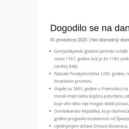
Dogodilo se na dan
01. prosinca 2021.
|
Na današnji da
Gornjotalijanski gradovi (između ostalih 
savez 1167. godine koji je do 1183. pre
carskoj Italiji.
Nastala Povaljska listina 1250. godine, 
hrvatskom prostoru.
Stupile su 1803. godine u Francuskoj na
morali imati radnu knjižicu potvrđenu od
koje više nitko nije mogao dobiti posao
Dominikanska Republika, koja obuhvaća d
godine proglasila nezavisnost od Španjo
Ujedinjenjem država Država Slovenaca, 