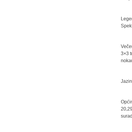
Legen
Spekt
Večer
3×3 t
nokau
Jazin
Općin
20,29
sura