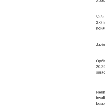
Spekt
Večer
3×3 t
nokau
Jazin
Općin
20,29
sura
Neum 
inval
bespo