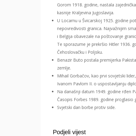
Gorom 1918. godine, nastala zajednička 
kasnije Kraljevina Jugoslavija.
U Locarnu u Švicarskoj 1925. godine pot
nepovredivosti granica. Najvažnijim sm
i Belgija obavezale na poštovanje granic
Te sporazume je prekršio Hitler 1936. 
Čehoslovačku i Poljsku.
Benazir Buto postala premijerka Pakist
zemlje.
Mihail Gorbačov, kao prvi sovjetski lide
Ivanom Pavlom II. o uspostavljanju dip
Na današnji datum 1949. godine rđen Pab
Časopis Forbes 1989. godine proglasio 
Svjetski dan borbe protiv side.
Podjeli vijest