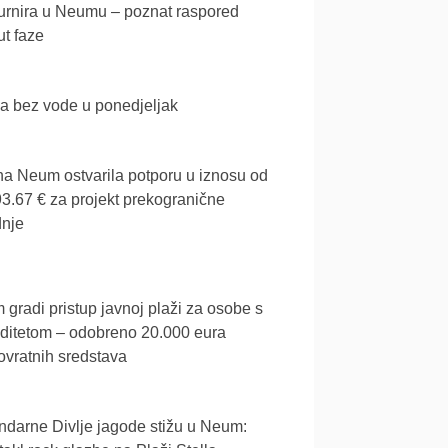
urnira u Neumu – poznat raspored
t faze
a bez vode u ponedjeljak
a Neum ostvarila potporu u iznosu od
3.67 € za projekt prekogranične
dnje
gradi pristup javnoj plaži za osobe s
iditetom – odobreno 20.000 eura
vratnih sredstava
darne Divlje jagode stižu u Neum: