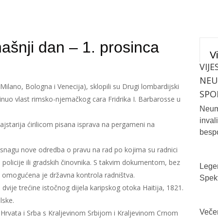
ašnji dan – 1. prosinca
Vi
VIJE
n
NE
Milano, Bologna i Venecija), sklopili su Drugi lombardijski
SPO
kinuo vlast rimsko-njemačkog cara Fridrika I. Barbarosse u
Neum 
inval
najstarija ćirilicom pisana isprava na pergameni na
bespo
 snagu nove odredba o pravu na rad po kojima su radnici
 policije ili gradskih činovnika. S takvim dokumentom, bez
Legen
, omogućena je državna kontrola radništva.
Spekt
vije trećine istočnog dijela karipskog otoka Haitija, 1821.
lske.
Večer
Hrvata i Srba s Kraljevinom Srbijom i Kraljevinom Crnom