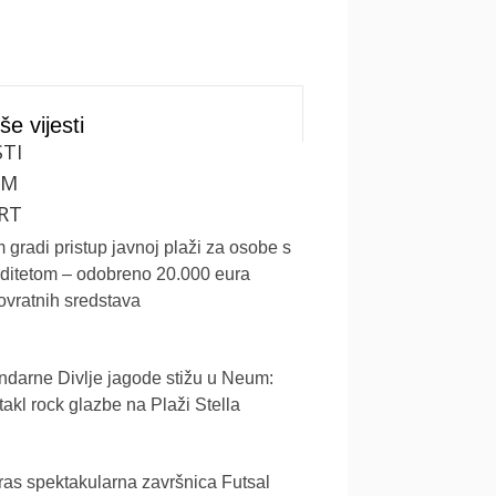
še vijesti
STI
UM
RT
gradi pristup javnoj plaži za osobe s
iditetom – odobreno 20.000 eura
vratnih sredstava
darne Divlje jagode stižu u Neum:
akl rock glazbe na Plaži Stella
as spektakularna završnica Futsal