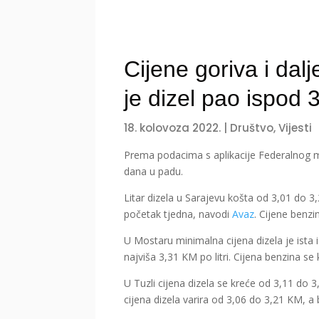
Cijene goriva i dal
je dizel pao ispod
18. kolovoza 2022.
|
Društvo
,
Vijesti
Prema podacima s aplikacije Federalnog min
dana u padu.
Litar dizela u Sarajevu košta od 3,01 do 3
početak tjedna, navodi
Avaz
. Cijene benzi
U Mostaru minimalna cijena dizela je ista i 
najviša 3,31 KM po litri. Cijena benzina s
U Tuzli cijena dizela se kreće od 3,11 do 3
cijena dizela varira od 3,06 do 3,21 KM, a 