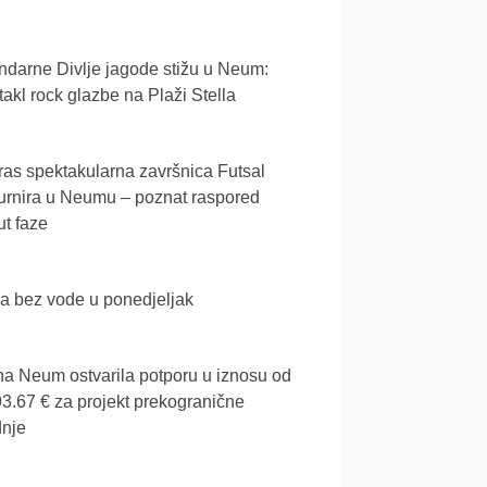
darne Divlje jagode stižu u Neum:
akl rock glazbe na Plaži Stella
as spektakularna završnica Futsal
urnira u Neumu – poznat raspored
t faze
a bez vode u ponedjeljak
a Neum ostvarila potporu u iznosu od
3.67 € za projekt prekogranične
dnje