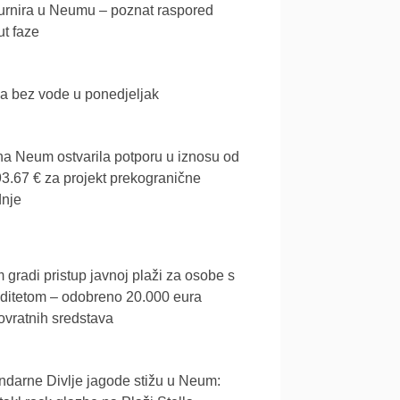
urnira u Neumu – poznat raspored
t faze
a bez vode u ponedjeljak
a Neum ostvarila potporu u iznosu od
3.67 € za projekt prekogranične
dnje
gradi pristup javnoj plaži za osobe s
iditetom – odobreno 20.000 eura
vratnih sredstava
darne Divlje jagode stižu u Neum: