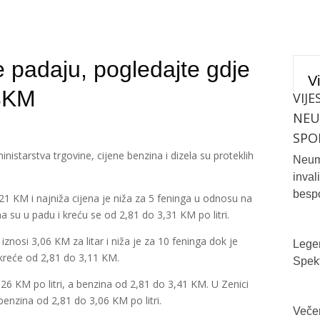
je padaju, pogledajte gdje
Vi
 3KM
VIJE
NE
SPO
istarstva trgovine, cijene benzina i dizela su proteklih
Neum 
inval
bespo
,21 KM i najniža cijena je niža za 5 feninga u odnosu na
na su u padu i kreću se od 2,81 do 3,31 KM po litri.
iznosi 3,06 KM za litar i niža je za 10 feninga dok je
Legen
e kreće od 2,81 do 3,11 KM.
Spekt
,26 KM po litri, a benzina od 2,81 do 3,41 KM. U Zenici
benzina od 2,81 do 3,06 KM po litri.
Večer