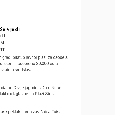
še vijesti
STI
UM
RT
gradi pristup javnoj plaži za osobe s
iditetom – odobreno 20.000 eura
vratnih sredstava
darne Divlje jagode stižu u Neum:
akl rock glazbe na Plaži Stella
as spektakularna završnica Futsal