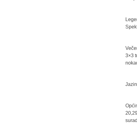
Legen
Spekt
Večer
3×3 t
nokau
Jazin
Općin
20,29
sura