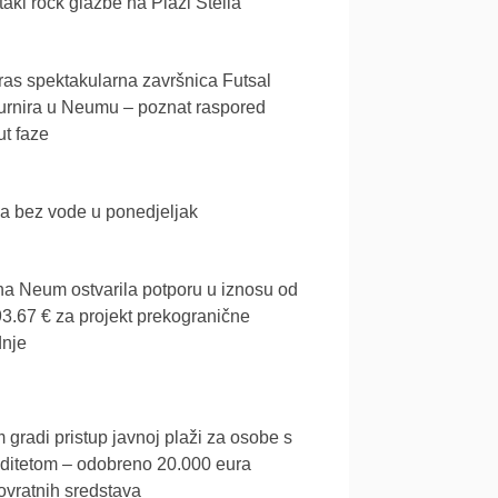
akl rock glazbe na Plaži Stella
as spektakularna završnica Futsal
urnira u Neumu – poznat raspored
t faze
a bez vode u ponedjeljak
a Neum ostvarila potporu u iznosu od
3.67 € za projekt prekogranične
dnje
gradi pristup javnoj plaži za osobe s
iditetom – odobreno 20.000 eura
vratnih sredstava