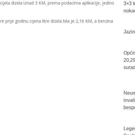
jela dizela iznad 3 KM, prema podacima aplikacije, jedino
3×3 t
nokau
rije godinu cijena litre dizela bila je 2,16 KM, a benzina
Jazin
Općin
20,29
sura
Neum 
inval
bespo
Legen