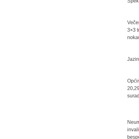
Spekt
Večer
3×3 t
nokau
Jazin
Općin
20,29
sura
Neum 
inval
bespo