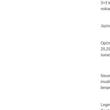
3×3 t
nokau
Jazin
Općin
20,29
sura
Neum 
inval
bespo
Legen