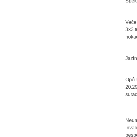
Spekt
Večer
3×3 t
nokau
Jazin
Općin
20,29
sura
Neum 
inval
bespo