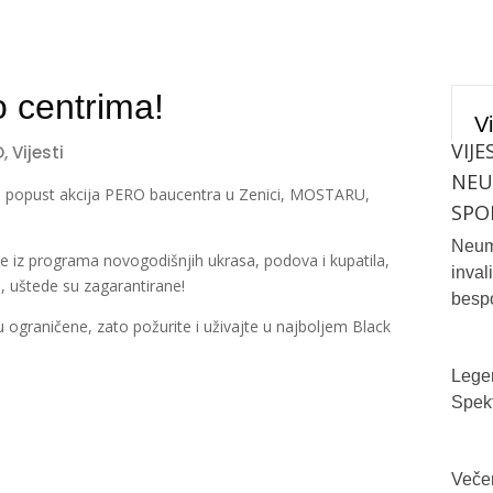
o centrima!
Vi
VIJE
O
,
Vijesti
NE
a
popust
akcija
PERO
baucentra
u
Zenici
, MOSTARU,
SPO
Neum 
le
iz
programa
novogodišnjih
ukrasa
,
podova
i
kupatila
,
inval
h
,
uštede
su
zagarantirane
!
bespo
u
ograničene
,
zato
požurite
i
uživajte
u
najboljem
Black
Legen
Spekt
Večer