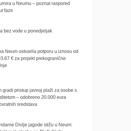
urnira u Neumu – poznat raspored
t faze
a bez vode u ponedjeljak
a Neum ostvarila potporu u iznosu od
3.67 € za projekt prekogranične
dnje
gradi pristup javnoj plaži za osobe s
iditetom – odobreno 20.000 eura
vratnih sredstava
darne Divlje jagode stižu u Neum: