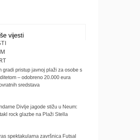
še vijesti
STI
UM
RT
gradi pristup javnoj plaži za osobe s
iditetom – odobreno 20.000 eura
vratnih sredstava
darne Divlje jagode stižu u Neum:
akl rock glazbe na Plaži Stella
as spektakularna završnica Futsal