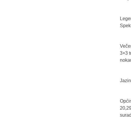
Legen
Spekt
Večer
3×3 t
nokau
Jazin
Općin
20,29
sura