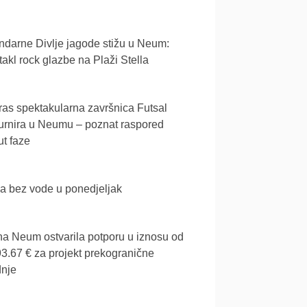
darne Divlje jagode stižu u Neum:
akl rock glazbe na Plaži Stella
as spektakularna završnica Futsal
urnira u Neumu – poznat raspored
t faze
a bez vode u ponedjeljak
a Neum ostvarila potporu u iznosu od
3.67 € za projekt prekogranične
dnje