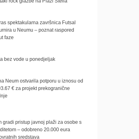
akl rock glazbe na Plaži Stella
as spektakularna završnica Futsal
urnira u Neumu – poznat raspored
t faze
a bez vode u ponedjeljak
a Neum ostvarila potporu u iznosu od
3.67 € za projekt prekogranične
dnje
gradi pristup javnoj plaži za osobe s
iditetom – odobreno 20.000 eura
vratnih sredstava