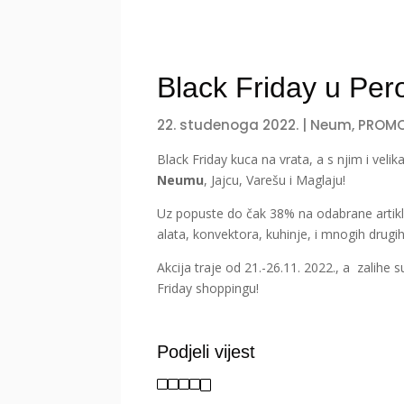
Black Friday u Per
22. studenoga 2022.
|
Neum
,
PROM
Black Friday
kuca
na
vrata
, a s
njim
i
velik
Neumu
,
Jajcu
,
Varešu
i
Maglaju
!
Uz
popuste
do
čak
38%
na
odabrane
artik
alata
,
konvektora
,
kuhinje
, i
mnogih
drugi
Akcija
traje
od 21.-26.11. 2022., a
zalihe
s
Friday
shoppingu
!
Podjeli vijest