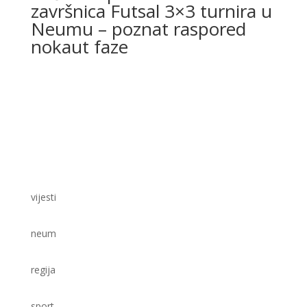
završnica Futsal 3×3 turnira u
Neumu – poznat raspored
nokaut faze
vijesti
neum
regija
sport