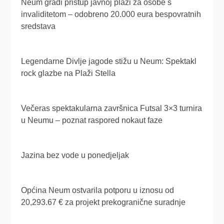
Neum gradi pristup javnoj plaži za osobe s
invaliditetom – odobreno 20.000 eura bespovratnih
sredstava
Legendarne Divlje jagode stižu u Neum: Spektakl
rock glazbe na Plaži Stella
Večeras spektakularna završnica Futsal 3×3 turnira
u Neumu – poznat raspored nokaut faze
Jazina bez vode u ponedjeljak
Općina Neum ostvarila potporu u iznosu od
20,293.67 € za projekt prekogranične suradnje