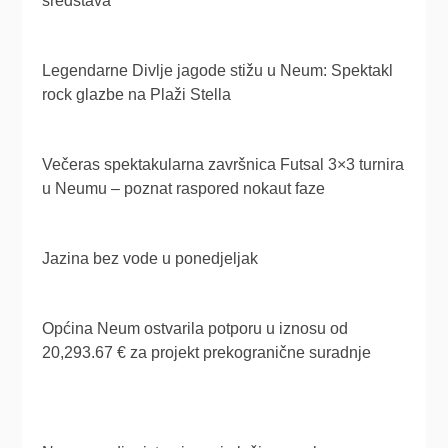
sredstava
Legendarne Divlje jagode stižu u Neum: Spektakl
rock glazbe na Plaži Stella
Večeras spektakularna završnica Futsal 3×3 turnira
u Neumu – poznat raspored nokaut faze
Jazina bez vode u ponedjeljak
Općina Neum ostvarila potporu u iznosu od
20,293.67 € za projekt prekogranične suradnje