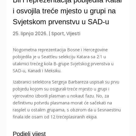
i osvojila treće mjesto u grupi na
Svjetskom prvenstvu u SAD-u
25. lipnja 2026.
|
Sport
,
Vijesti
Nogometna reprezentacija Bosne i Hercegovine
pobijedila je u Seattleu selekciju Katara sa 2:1 u
utakmici trećeg kola B-grupe Svjetskog prvenstva u
SAD-u, Kanadi i Meksiku.
Izabranici selektora Sergeja Barbareza uspisali su prvu
pobjedu kojom su osigurali treće mjesto u grupi i
vjerovatno izborili plasman u nokaut fazu. No, za
definitivnu potvrdu plasmana morat će sačekati na
rasplet u ostalim grupama, s obzirom da u šesnaestinu
finala ide osam od 12 trećeplasiranih ekipa.
Podjeli vijest