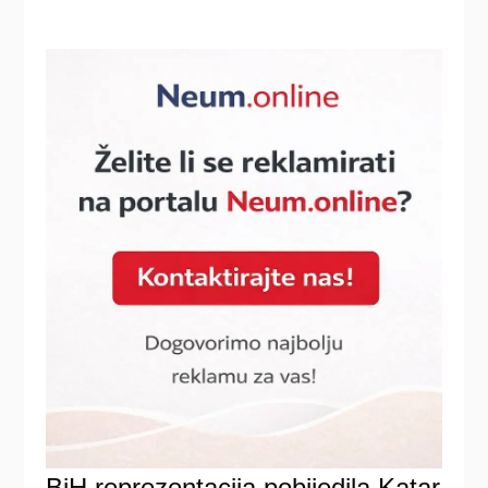
BiH reprezentacija pobijedila Katar