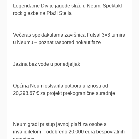
Legendarne Divlje jagode stižu u Neum: Spektakl
rock glazbe na Plaži Stella
Večeras spektakularna završnica Futsal 3×3 turnira
u Neumu – poznat raspored nokaut faze
Jazina bez vode u ponedjeljak
Općina Neum ostvarila potporu u iznosu od
20,293.67 € za projekt prekogranične suradnje
Neum gradi pristup javnoj plaži za osobe s
invaliditetom – odobreno 20.000 eura bespovratnih