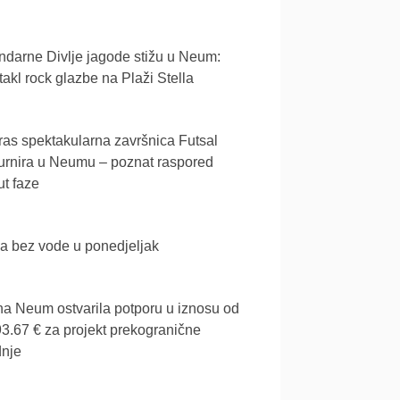
darne Divlje jagode stižu u Neum:
akl rock glazbe na Plaži Stella
as spektakularna završnica Futsal
urnira u Neumu – poznat raspored
t faze
a bez vode u ponedjeljak
a Neum ostvarila potporu u iznosu od
3.67 € za projekt prekogranične
dnje