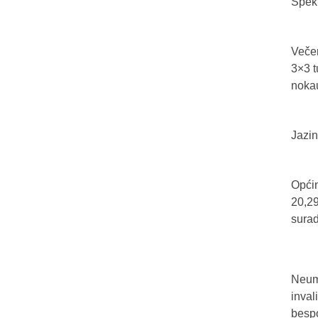
Spekt
Večer
3×3 t
nokau
Jazin
Općin
20,29
sura
Neum 
inval
bespo