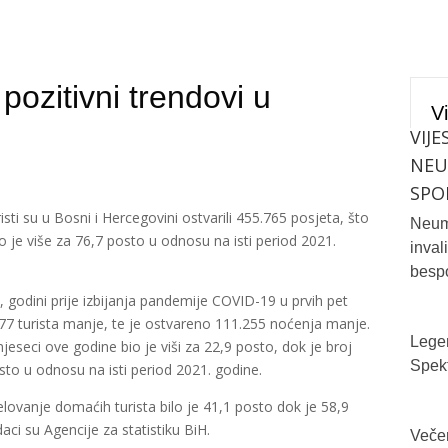
pozitivni trendovi u
Vi
VIJE
NE
SPO
isti su u Bosni i Hercegovini ostvarili 455.765 posjeta, što
Neum 
o je više za 76,7 posto u odnosu na isti period 2021.
inval
bespo
 godini prije izbijanja pandemije COVID-19 u prvih pet
877 turista manje, te je ostvareno 111.255 noćenja manje.
Legen
jeseci ove godine bio je viši za 22,9 posto, dok je broj
Spekt
osto u odnosu na isti period 2021. godine.
ovanje domaćih turista bilo je 41,1 posto dok je 58,9
aci su Agencije za statistiku BiH.
Večer