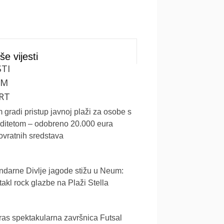
še vijesti
STI
UM
RT
gradi pristup javnoj plaži za osobe s
iditetom – odobreno 20.000 eura
vratnih sredstava
darne Divlje jagode stižu u Neum:
akl rock glazbe na Plaži Stella
as spektakularna završnica Futsal