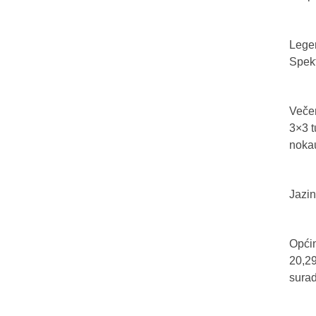
Legen
Spekt
Večer
3×3 t
nokau
Jazin
Općin
20,29
sura