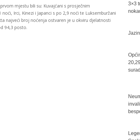
3×3 t
a prvom mjestu bili su: Kuvajćani s prosječnim
nokau
noći, Irci, Kinezi i Japanci s po 2,9 noći te Luksemburžani
ta najveći broj noćenja ostvaren je u okviru djelatnosti
od 94,3 posto.
Jazin
Općin
20,29
sura
Neum 
inval
bespo
Legen