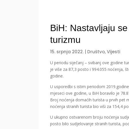
BiH: Nastavljaju se 
turizmu
15. srpnja 2022.
|
Društvo
,
Vijesti
U periodu siječanj – svibanj ove godine tur
je više za 87,3 posto i 994.055 noćenja, št
godine.
U usporedbi s istim periodom 2019.godine,
mjeseci ove godine, u BiH boravilo je 78.
Broj noćenja domaćih turista u prvih pet m
noćenja stranih turista bio viši za 154,4 p
U ukupno ostvarenom broju noćenja sudjel
posto bilo sudjelovanje stranih turista, pod