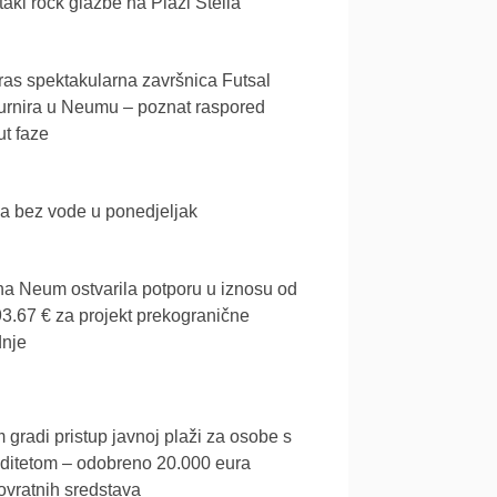
akl rock glazbe na Plaži Stella
as spektakularna završnica Futsal
urnira u Neumu – poznat raspored
t faze
a bez vode u ponedjeljak
a Neum ostvarila potporu u iznosu od
3.67 € za projekt prekogranične
dnje
gradi pristup javnoj plaži za osobe s
iditetom – odobreno 20.000 eura
vratnih sredstava