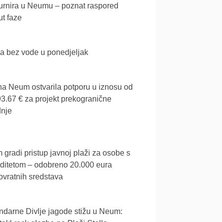
urnira u Neumu – poznat raspored
t faze
a bez vode u ponedjeljak
a Neum ostvarila potporu u iznosu od
3.67 € za projekt prekogranične
dnje
gradi pristup javnoj plaži za osobe s
iditetom – odobreno 20.000 eura
vratnih sredstava
darne Divlje jagode stižu u Neum: