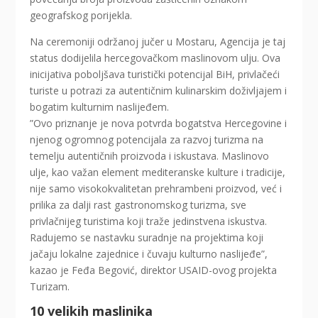
geografskog porijekla.
Na ceremoniji održanoj jučer u Mostaru, Agencija je taj
status dodijelila hercegovačkom maslinovom ulju. Ova
inicijativa poboljšava turistički potencijal BiH, privlačeći
turiste u potrazi za autentičnim kulinarskim doživljajem i
bogatim kulturnim naslijeđem.
”Ovo priznanje je nova potvrda bogatstva Hercegovine i
njenog ogromnog potencijala za razvoj turizma na
temelju autentičnih proizvoda i iskustava. Maslinovo
ulje, kao važan element mediteranske kulture i tradicije,
nije samo visokokvalitetan prehrambeni proizvod, već i
prilika za dalji rast gastronomskog turizma, sve
privlačnijeg turistima koji traže jedinstvena iskustva.
Radujemo se nastavku suradnje na projektima koji
jačaju lokalne zajednice i čuvaju kulturno naslijeđe”,
kazao je Feđa Begović, direktor USAID-ovog projekta
Turizam.
10 velikih maslinika