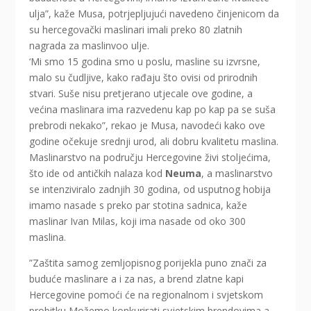
ulja”, kaže Musa, potrjepljujući navedeno činjenicom da
su hercegovački maslinari imali preko 80 zlatnih
nagrada za maslinvoo ulje.
‘Mi smo 15 godina smo u poslu, masline su izvrsne,
malo su čudljive, kako rađaju što ovisi od prirodnih
stvari. Suše nisu pretjerano utjecale ove godine, a
većina maslinara ima razvedenu kap po kap pa se suša
prebrodi nekako”, rekao je Musa, navodeći kako ove
godine očekuje srednji urod, ali dobru kvalitetu maslina.
Maslinarstvo na području Hercegovine živi stoljećima,
što ide od antičkih nalaza kod
Neuma
, a maslinarstvo
se intenziviralo zadnjih 30 godina, od usputnog hobija
imamo nasade s preko par stotina sadnica, kaže
maslinar Ivan Milas, koji ima nasade od oko 300
maslina.
”Zaštita samog zemljopisnog porijekla puno znači za
buduće maslinare a i za nas, a brend zlatne kapi
Hercegovine pomoći će na regionalnom i svjetskom
probitku Možemo konkurirati svjetskim brendovima a