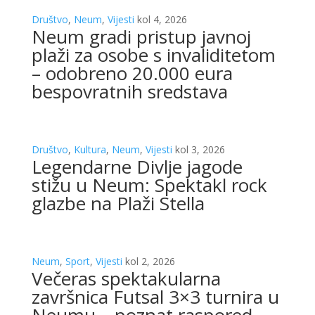
Društvo
,
Neum
,
Vijesti
kol 4, 2026
Neum gradi pristup javnoj
plaži za osobe s invaliditetom
– odobreno 20.000 eura
bespovratnih sredstava
Društvo
,
Kultura
,
Neum
,
Vijesti
kol 3, 2026
Legendarne Divlje jagode
stižu u Neum: Spektakl rock
glazbe na Plaži Stella
Neum
,
Sport
,
Vijesti
kol 2, 2026
Večeras spektakularna
završnica Futsal 3×3 turnira u
Neumu – poznat raspored