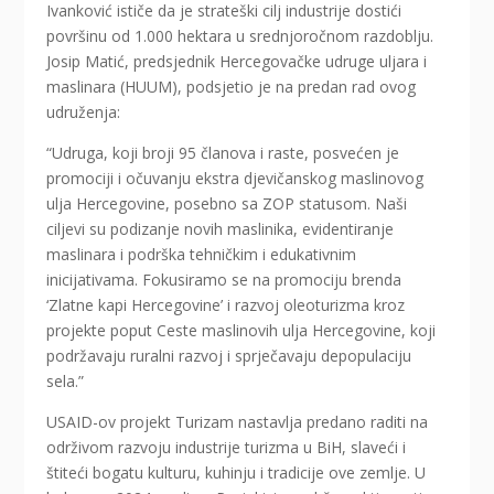
Ivanković ističe da je strateški cilj industrije dostići
površinu od 1.000 hektara u srednjoročnom razdoblju.
Josip Matić, predsjednik Hercegovačke udruge uljara i
maslinara (HUUM), podsjetio je na predan rad ovog
udruženja:
“Udruga, koji broji 95 članova i raste, posvećen je
promociji i očuvanju ekstra djevičanskog maslinovog
ulja Hercegovine, posebno sa ZOP statusom. Naši
ciljevi su podizanje novih maslinika, evidentiranje
maslinara i podrška tehničkim i edukativnim
inicijativama. Fokusiramo se na promociju brenda
‘Zlatne kapi Hercegovine’ i razvoj oleoturizma kroz
projekte poput Ceste maslinovih ulja Hercegovine, koji
podržavaju ruralni razvoj i sprječavaju depopulaciju
sela.”
USAID-ov projekt Turizam nastavlja predano raditi na
održivom razvoju industrije turizma u BiH, slaveći i
štiteći bogatu kulturu, kuhinju i tradicije ove zemlje. U