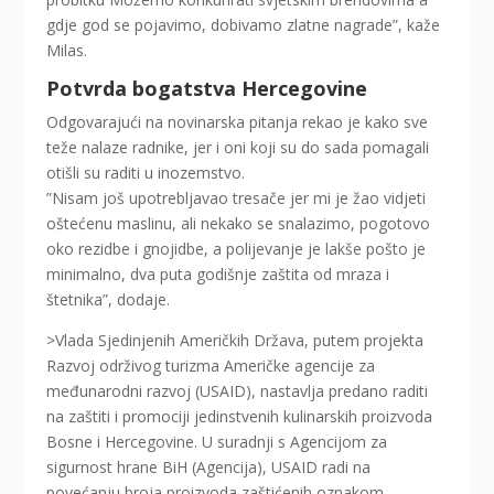
gdje god se pojavimo, dobivamo zlatne nagrade”, kaže
Milas.
Potvrda bogatstva Hercegovine
Odgovarajući na novinarska pitanja rekao je kako sve
teže nalaze radnike, jer i oni koji su do sada pomagali
otišli su raditi u inozemstvo.
”Nisam još upotrebljavao tresače jer mi je žao vidjeti
oštećenu maslinu, ali nekako se snalazimo, pogotovo
oko rezidbe i gnojidbe, a polijevanje je lakše pošto je
minimalno, dva puta godišnje zaštita od mraza i
štetnika”, dodaje.
>Vlada Sjedinjenih Američkih Država, putem projekta
Razvoj održivog turizma Američke agencije za
međunarodni razvoj (USAID), nastavlja predano raditi
na zaštiti i promociji jedinstvenih kulinarskih proizvoda
Bosne i Hercegovine. U suradnji s Agencijom za
sigurnost hrane BiH (Agencija), USAID radi na
povećanju broja proizvoda zaštićenih oznakom