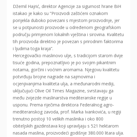
Džemil Hajrić, direktor Agencije za sigurnost hrane BiH
istakao je kako su ”Proizvodi zaštićeni oznakom
porijekla duboko povezani s mjestom proizvodnje, jer
se u potpunosti proizvode u određenom geografskom
području primjenom lokalnih vještina i sirovina. Kvalitetu
tih proizvoda direktno je povezan s prirodnim faktorima
i ljudima toga kraja”.
Hercegovačko maslinovo ulje, s tradicijom starom dvije
tisuće godina, prepoznatljivo je po svojim pikantnim
notama, gorčini i voćnim aromama. Njegovu kvalitetu
potvrđuju brojne nagrade na sajmovima i
ocjenjivanjima kvaliteta ulja, a međunarodni mediji,
uključujući Olive Oil Times Magazine, svrstavaju ga
među zvijezde maslinarstva mediteranske regije u
usponu. Prema riječima direktora Federalnog agro-
mediteranskog zavoda, prof. Marka Ivankovića, u regiji
trenutno postoji 10 velikih maslinika i oko 800
obiteljskih gazdinstava koji upravljaju s 521 hektarom
nasada maslina, proizvodeći godišnje 380.000 litara ulja.