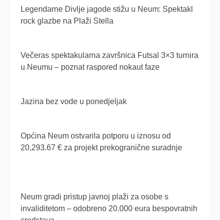
Legendarne Divlje jagode stižu u Neum: Spektakl
rock glazbe na Plaži Stella
Večeras spektakularna završnica Futsal 3×3 turnira
u Neumu – poznat raspored nokaut faze
Jazina bez vode u ponedjeljak
Općina Neum ostvarila potporu u iznosu od
20,293.67 € za projekt prekogranične suradnje
Neum gradi pristup javnoj plaži za osobe s
invaliditetom – odobreno 20.000 eura bespovratnih