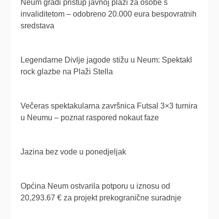
Neum gradi pristup javnoj plaži za osobe s
invaliditetom – odobreno 20.000 eura bespovratnih
sredstava
Legendarne Divlje jagode stižu u Neum: Spektakl
rock glazbe na Plaži Stella
Večeras spektakularna završnica Futsal 3×3 turnira
u Neumu – poznat raspored nokaut faze
Jazina bez vode u ponedjeljak
Općina Neum ostvarila potporu u iznosu od
20,293.67 € za projekt prekogranične suradnje