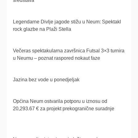
sredstava
Legendarne Divlje jagode stižu u Neum: Spektakl
rock glazbe na Plaži Stella
Večeras spektakularna završnica Futsal 3×3 turnira
u Neumu – poznat raspored nokaut faze
Jazina bez vode u ponedjeljak
Općina Neum ostvarila potporu u iznosu od
20,293.67 € za projekt prekogranične suradnje