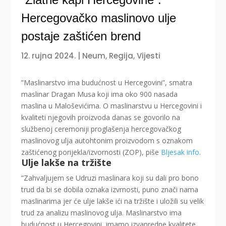
Hercegovačko maslinovo ulje
postaje zaštićen brend
12. rujna 2024.
|
Neum
,
Regija
,
Vijesti
”Maslinarstvo ima budućnost u Hercegovini”, smatra
maslinar Dragan Musa koji ima oko 900 nasada
maslina u Maloševićima. O maslinarstvu u Hercegovini i
kvaliteti njegovih proizvoda danas se govorilo na
službenoj ceremoniji proglašenja hercegovačkog
maslinovog ulja autohtonim proizvodom s oznakom
zaštićenog porijekla/izvornosti (ZOP), piše
Bljesak info
.
Ulje lakše na tržište
”Zahvaljujem se Udruzi maslinara koji su dali pro bono
trud da bi se dobila oznaka izvrnosti, puno znači nama
maslinarima jer će ulje lakše ići na tržište i uložili su velik
trud za analizu maslinovog ulja. Maslinarstvo ima
budućnost u Hercegovini, imamo izvanredne kvalitete