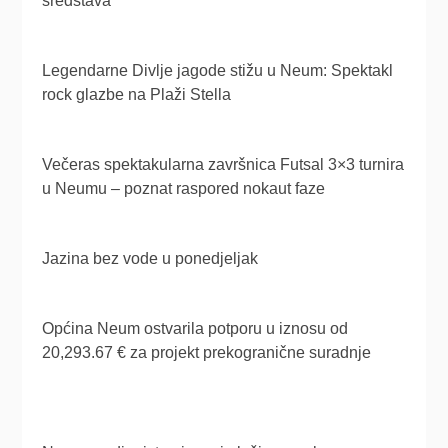
sredstava
Legendarne Divlje jagode stižu u Neum: Spektakl
rock glazbe na Plaži Stella
Večeras spektakularna završnica Futsal 3×3 turnira
u Neumu – poznat raspored nokaut faze
Jazina bez vode u ponedjeljak
Općina Neum ostvarila potporu u iznosu od
20,293.67 € za projekt prekogranične suradnje