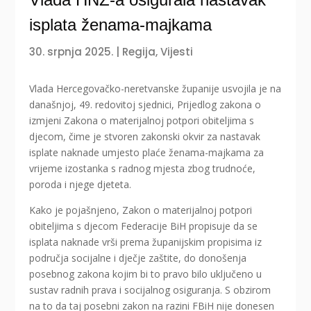
isplata ženama-majkama
30. srpnja 2025.
|
Regija
,
Vijesti
Vlada Hercegovačko-neretvanske županije usvojila je na
današnjoj, 49. redovitoj sjednici, Prijedlog zakona o
izmjeni Zakona o materijalnoj potpori obiteljima s
djecom, čime je stvoren zakonski okvir za nastavak
isplate naknade umjesto plaće ženama-majkama za
vrijeme izostanka s radnog mjesta zbog trudnoće,
poroda i njege djeteta.
Kako je pojašnjeno, Zakon o materijalnoj potpori
obiteljima s djecom Federacije BiH propisuje da se
isplata naknade vrši prema županijskim propisima iz
područja socijalne i dječje zaštite, do donošenja
posebnog zakona kojim bi to pravo bilo uključeno u
sustav radnih prava i socijalnog osiguranja. S obzirom
na to da taj posebni zakon na razini FBiH nije donesen