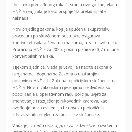
do isteka predviđenog roka 1. srpnja ove godine, Vlada
HNŽ-a reagirala je kako bi spriječila prekid isplata
naknada.
Novi prijedlog zakona, koji je upućen u skupštinsku
proceduru po skraćenom postupku, osigurava
kontinuitet isplata ženama-majkama, a za tu svrhu je u
Proračunu HNŽ-a za 2025. godinu planirano 3,7 milijuna
konvertibilnih maraka.
Tijekom sjednice, Vlada je usvojila i nacrte zakona o
izmjenama i dopunama Zakona o unutarnjim
poslovima HNŽ-a te Zakona o policijskim službenicima
HNŽ-a. Novim zakonskim rješenjima predviđena su
poboljšanja u operativnom radu policije, uvjeti za
imenovanje i razrješenje rukovodnih kadrova, kao i
uvođenje novih evidencija te obveza periodičnih
zdravstvenih pregleda za policijske službenike.
Vlada je, između ostaloga, usvojila Izvješće o izvršenju