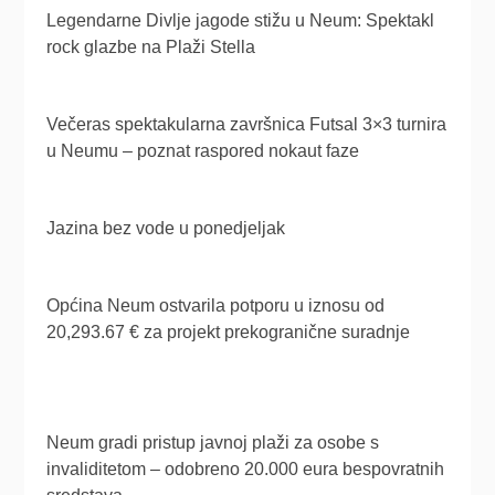
Legendarne Divlje jagode stižu u Neum: Spektakl
rock glazbe na Plaži Stella
Večeras spektakularna završnica Futsal 3×3 turnira
u Neumu – poznat raspored nokaut faze
Jazina bez vode u ponedjeljak
Općina Neum ostvarila potporu u iznosu od
20,293.67 € za projekt prekogranične suradnje
Neum gradi pristup javnoj plaži za osobe s
invaliditetom – odobreno 20.000 eura bespovratnih