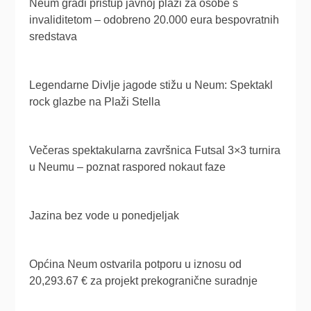
Neum gradi pristup javnoj plaži za osobe s
invaliditetom – odobreno 20.000 eura bespovratnih
sredstava
Legendarne Divlje jagode stižu u Neum: Spektakl
rock glazbe na Plaži Stella
Večeras spektakularna završnica Futsal 3×3 turnira
u Neumu – poznat raspored nokaut faze
Jazina bez vode u ponedjeljak
Općina Neum ostvarila potporu u iznosu od
20,293.67 € za projekt prekogranične suradnje