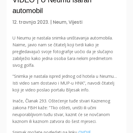
automobil
12. travnja 2023.
|
Neum
,
Vijesti
U Neumu je nastala snimka uništavanja automobila.
Naime, javio nam se čitatelj koji tvrdi kako je
pregledavajući svoje fotografije uočio da je slučajno
zabilježio kako jedna osoba šara nekim predmetom
sivog golfa.
”Snimka je nastala ispred jednog od hotela u Neumu…
Isti video sam dostavio i MUP-u HNK”, navodi čitatelj
koji je video poslao portalu Bljesak info.
Inače, Članak 293. Oštećenje tuđe stvari Kaznenog
zakona FBiH kaže: ”Tko ošteti, uništi ili učini
neuporabljivom tuđu stvar, kaznit će se novčanom
kaznom ili kaznom zatvora do šest mjeseci.
Snimak možete pogledati na linku
OVDJE
.