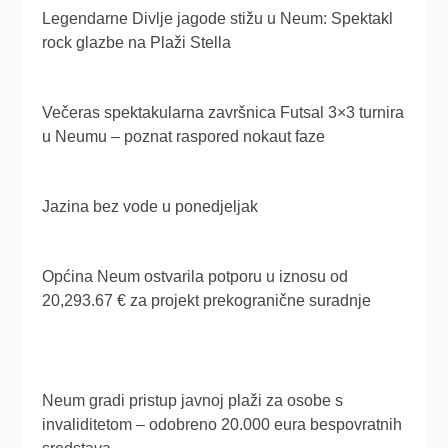
Legendarne Divlje jagode stižu u Neum: Spektakl
rock glazbe na Plaži Stella
Večeras spektakularna završnica Futsal 3×3 turnira
u Neumu – poznat raspored nokaut faze
Jazina bez vode u ponedjeljak
Općina Neum ostvarila potporu u iznosu od
20,293.67 € za projekt prekogranične suradnje
Neum gradi pristup javnoj plaži za osobe s
invaliditetom – odobreno 20.000 eura bespovratnih