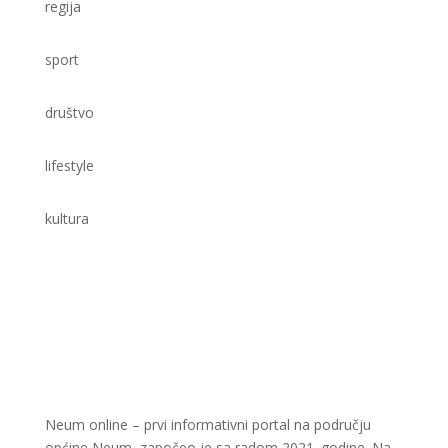
regija
sport
društvo
lifestyle
kultura
Neum online – prvi informativni portal na području
općine Neum, započeo je sa radom 2021. godine. Na