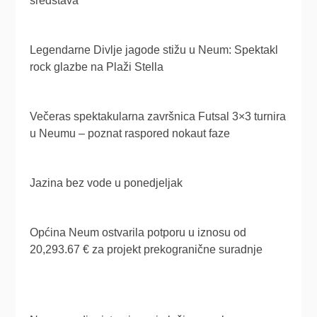
sredstava
Legendarne Divlje jagode stižu u Neum: Spektakl
rock glazbe na Plaži Stella
Večeras spektakularna završnica Futsal 3×3 turnira
u Neumu – poznat raspored nokaut faze
Jazina bez vode u ponedjeljak
Općina Neum ostvarila potporu u iznosu od
20,293.67 € za projekt prekogranične suradnje