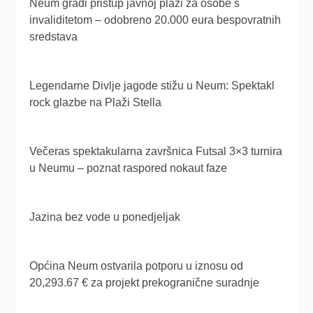
Neum gradi pristup javnoj plaži za osobe s
invaliditetom – odobreno 20.000 eura bespovratnih
sredstava
Legendarne Divlje jagode stižu u Neum: Spektakl
rock glazbe na Plaži Stella
Večeras spektakularna završnica Futsal 3×3 turnira
u Neumu – poznat raspored nokaut faze
Jazina bez vode u ponedjeljak
Općina Neum ostvarila potporu u iznosu od
20,293.67 € za projekt prekogranične suradnje