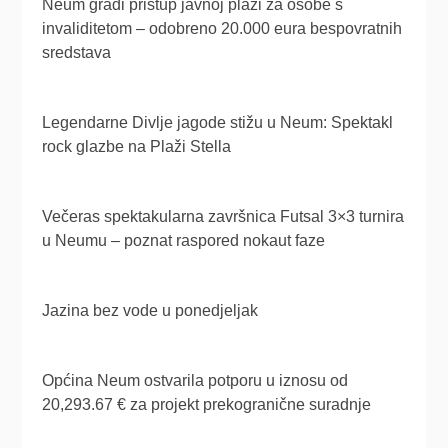
Neum gradi pristup javnoj plaži za osobe s
invaliditetom – odobreno 20.000 eura bespovratnih
sredstava
Legendarne Divlje jagode stižu u Neum: Spektakl
rock glazbe na Plaži Stella
Večeras spektakularna završnica Futsal 3×3 turnira
u Neumu – poznat raspored nokaut faze
Jazina bez vode u ponedjeljak
Općina Neum ostvarila potporu u iznosu od
20,293.67 € za projekt prekogranične suradnje