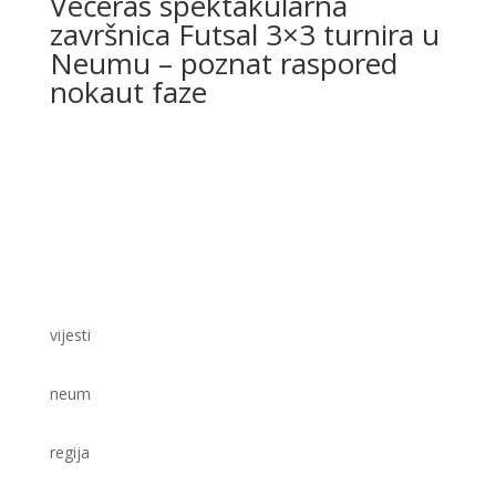
Večeras spektakularna
završnica Futsal 3×3 turnira u
Neumu – poznat raspored
nokaut faze
vijesti
neum
regija