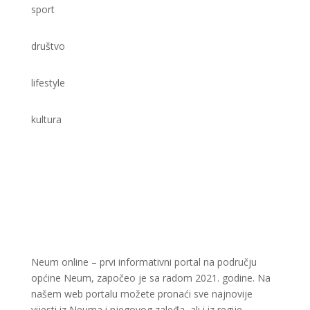
sport
društvo
lifestyle
kultura
Neum online – prvi informativni portal na području
općine Neum, započeo je sa radom 2021. godine. Na
našem web portalu možete pronaći sve najnovije
vijesti iz Neuma i njegovog zaleđa, ali i iz regije.