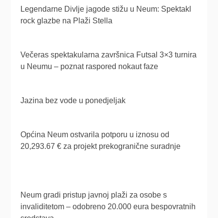
Legendarne Divlje jagode stižu u Neum: Spektakl
rock glazbe na Plaži Stella
Večeras spektakularna završnica Futsal 3×3 turnira
u Neumu – poznat raspored nokaut faze
Jazina bez vode u ponedjeljak
Općina Neum ostvarila potporu u iznosu od
20,293.67 € za projekt prekogranične suradnje
Neum gradi pristup javnoj plaži za osobe s
invaliditetom – odobreno 20.000 eura bespovratnih