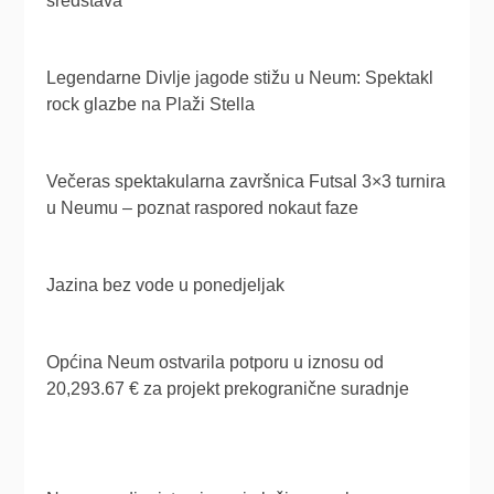
sredstava
Legendarne Divlje jagode stižu u Neum: Spektakl
rock glazbe na Plaži Stella
Večeras spektakularna završnica Futsal 3×3 turnira
u Neumu – poznat raspored nokaut faze
Jazina bez vode u ponedjeljak
Općina Neum ostvarila potporu u iznosu od
20,293.67 € za projekt prekogranične suradnje