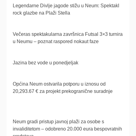
Legendarne Divlje jagode stižu u Neum: Spektakl
rock glazbe na Plaži Stella
Večeras spektakularna završnica Futsal 3×3 turnira
u Neumu – poznat raspored nokaut faze
Jazina bez vode u ponedjeljak
Općina Neum ostvarila potporu u iznosu od
20,293.67 € za projekt prekogranične suradnje
Neum gradi pristup javnoj plaži za osobe s
invaliditetom – odobreno 20.000 eura bespovratnih