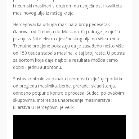
i neumski maslinari s obzirom na uspješnost i kvalitetu
maslinovog ulja iz našeg kraja.
Hercegovačka udruga maslinara broji pedesetak
članova, od Trebinja do Mostara. Cilj udruge je riješiti
pitanje zaštite ekstra djevičanskog ulja na više razina.
Trenutne procjene pokazuju da je zasađeno nešto više
od 150 tisuća stabala maslina, a taj broj raste. U potrazi
za sortom koja daje najbolje rezultate možda ćemo
dobiti i jednu autohtonu.
Sustav kontrole za oznaku izvornosti uključuje podatke
od pregleda maslinika, berbe, prerade, skladištenja,
odnosno potpune kontrole procesa. Sudeći po ovakvim
skupovima, interes za unapređenje maslinarstva i
uljarstva u Hercegovini je velik.