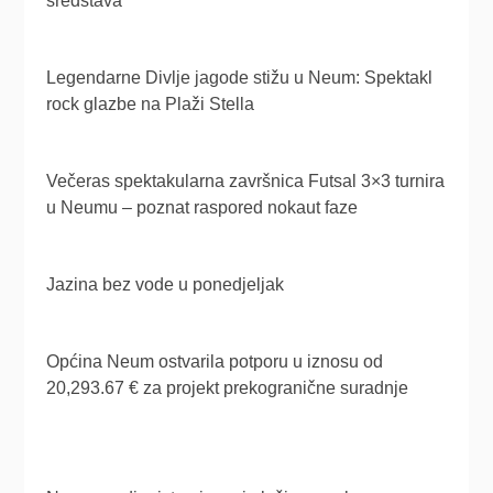
sredstava
Legendarne Divlje jagode stižu u Neum: Spektakl
rock glazbe na Plaži Stella
Večeras spektakularna završnica Futsal 3×3 turnira
u Neumu – poznat raspored nokaut faze
Jazina bez vode u ponedjeljak
Općina Neum ostvarila potporu u iznosu od
20,293.67 € za projekt prekogranične suradnje