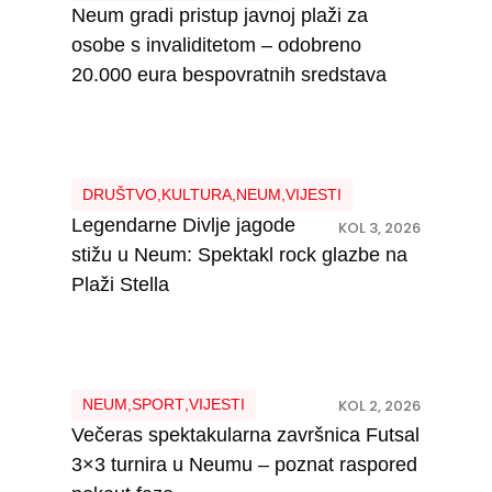
Neum gradi pristup javnoj plaži za
osobe s invaliditetom – odobreno
20.000 eura bespovratnih sredstava
DRUŠTVO
,
KULTURA
,
NEUM
,
VIJESTI
Legendarne Divlje jagode
KOL 3, 2026
stižu u Neum: Spektakl rock glazbe na
Plaži Stella
NEUM
,
SPORT
,
VIJESTI
KOL 2, 2026
Večeras spektakularna završnica Futsal
3×3 turnira u Neumu – poznat raspored