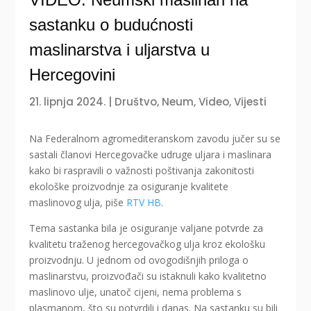
sastanku o budućnosti
maslinarstva i uljarstva u
Hercegovini
21. lipnja 2024.
|
Društvo
,
Neum
,
Video
,
Vijesti
Na Federalnom agromediteranskom zavodu jučer su se
sastali članovi Hercegovačke udruge uljara i maslinara
kako bi raspravili o važnosti poštivanja zakonitosti
ekološke proizvodnje za osiguranje kvalitete
maslinovog ulja, piše
RTV HB
.
Tema sastanka bila je osiguranje valjane potvrde za
kvalitetu traženog hercegovačkog ulja kroz ekološku
proizvodnju. U jednom od ovogodišnjih priloga o
maslinarstvu, proizvođači su istaknuli kako kvalitetno
maslinovo ulje, unatoč cijeni, nema problema s
plasmanom, što su potvrdili i danas. Na sastanku su bili