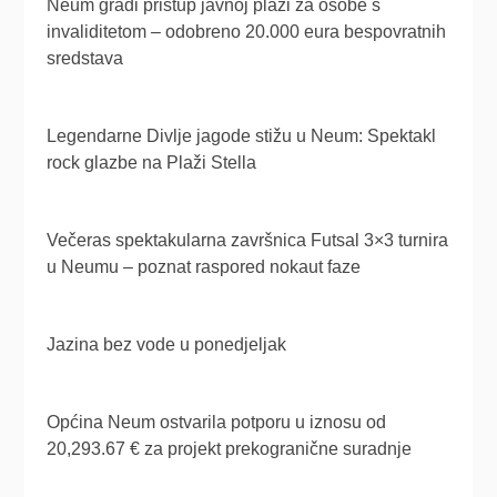
Neum gradi pristup javnoj plaži za osobe s
invaliditetom – odobreno 20.000 eura bespovratnih
sredstava
Legendarne Divlje jagode stižu u Neum: Spektakl
rock glazbe na Plaži Stella
Večeras spektakularna završnica Futsal 3×3 turnira
u Neumu – poznat raspored nokaut faze
Jazina bez vode u ponedjeljak
Općina Neum ostvarila potporu u iznosu od
20,293.67 € za projekt prekogranične suradnje