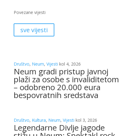
Povezane vijesti
sve vijesti
Društvo
,
Neum
,
Vijesti
kol 4, 2026
Neum gradi pristup javnoj
plaži za osobe s invaliditetom
– odobreno 20.000 eura
bespovratnih sredstava
Društvo
,
Kultura
,
Neum
,
Vijesti
kol 3, 2026
Legendarne Divlje jagode
stižu u Neum: Spektakl rock