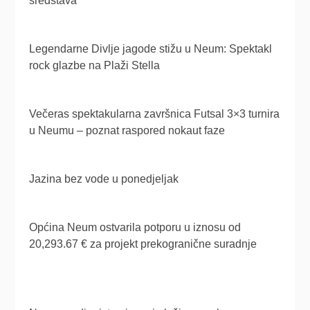
sredstava
Legendarne Divlje jagode stižu u Neum: Spektakl
rock glazbe na Plaži Stella
Večeras spektakularna završnica Futsal 3×3 turnira
u Neumu – poznat raspored nokaut faze
Jazina bez vode u ponedjeljak
Općina Neum ostvarila potporu u iznosu od
20,293.67 € za projekt prekogranične suradnje