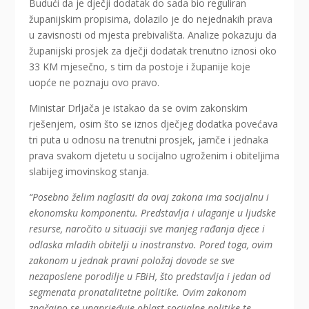
Budući da je dječji dodatak do sada bio reguliran
županijskim propisima, dolazilo je do nejednakih prava
u zavisnosti od mjesta prebivališta. Analize pokazuju da
županijski prosjek za dječji dodatak trenutno iznosi oko
33 KM mjesečno, s tim da postoje i županije koje
uopće ne poznaju ovo pravo.
Ministar Drljača je istakao da se ovim zakonskim
rješenjem, osim što se iznos dječjeg dodatka povećava
tri puta u odnosu na trenutni prosjek, jamče i jednaka
prava svakom djetetu u socijalno ugroženim i obiteljima
slabijeg imovinskog stanja.
“Posebno želim naglasiti da ovaj zakona ima socijalnu i
ekonomsku komponentu. Predstavlja i ulaganje u ljudske
resurse, naročito u situaciji sve manjeg rađanja djece i
odlaska mladih obitelji u inostranstvo. Pored toga, ovim
zakonom u jednak pravni položaj dovode se sve
nezaposlene porodilje u FBiH, što predstavlja i jedan od
segmenata pronatalitetne politike. Ovim zakonom
značajno se unaprjeđuje oblast socijalne politike te