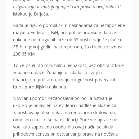
osiguravaju u značajnoj mjeri ista prava u ovoj oblasti”
,
istakao je Drljača.
Kada je riječ o porodiljskim naknadama za nezaposlene
majke u Federaciji BiH, prvi put se propisuje da ove
naknade ne mogu biti niže od 55 posto najniže plaće u
FBiH, u prvoj godini nakon poroda, što trenutno iznosi
298,65 KM.
To će osigurati minimalnu jednakost, bez obzira iz koje
županije dolaze. Županije u skladu sa svojim
financijskim prilikama, imaju mogućnost povećavati
iznos porodiljskih naknada.
Novčanu pomoć nezaposlena porodilja ostvaruje
ukoliko je prijavljen na evidenciji nadležne službe za
zapošljavanje ili se nałazi na redovnom školovanju,
odnosno ukoliko se na evidenciji Porezne uprave ne
vodi kao zaposlena osoba. Na ovaj način se ukida
prihodovni census pri ostvarivanju prava na novčanu