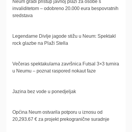
Neum gradi pristup javnoj plaži za osobe s
invaliditetom – odobreno 20.000 eura bespovratnih
sredstava
Legendarne Divlje jagode stižu u Neum: Spektakl
rock glazbe na Plaži Stella
Večeras spektakularna završnica Futsal 3×3 turnira
u Neumu – poznat raspored nokaut faze
Jazina bez vode u ponedjeljak
Općina Neum ostvarila potporu u iznosu od
20,293.67 € za projekt prekogranične suradnje