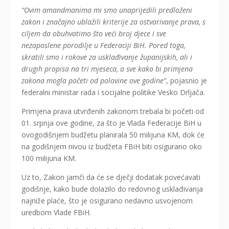
“Ovim amandmanima mi smo unaprijedili predloženi
zakon i značajno ublažili kriterije za ostvarivanje prava, s
ciljem da obuhvatimo što veći broj djece i sve
nezaposlene porodilje u Federaciji BiH. Pored toga,
skratili smo i rokove za usklađivanje županijskih, ali i
drugih propisa na tri mjeseca, a sve kako bi primjena
zakona mogla početi od polovine ove godine”
, pojasnio je
federalni ministar rada i socijalne politike Vesko Drljača.
Primjena prava utvrđenih zakonom trebala bi početi od
01. srpnja ove godine, za što je Vlada Federacije BiH u
ovogodišnjem budžetu planirala 50 milijuna KM, dok će
na godišnjem nivou iz budžeta FBiH biti osigurano oko
100 milijuna KM.
Uz to, Zakon jamči da će se dječji dodatak povećavati
godišnje, kako bude dolazilo do redovnog usklađivanja
najniže plaće, što je osigurano nedavno usvojenom
uredbom Vlade FBiH.