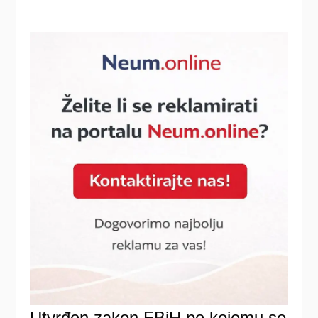
Utvrđen zakon FBiH po kojemu se