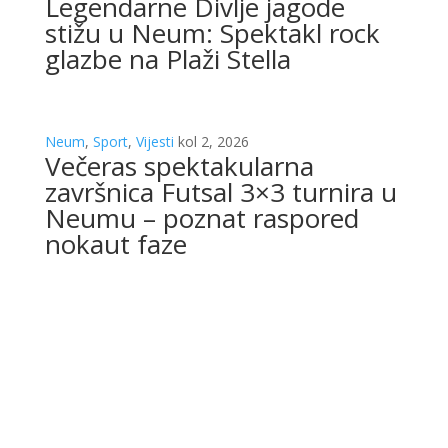
Legendarne Divlje jagode
stižu u Neum: Spektakl rock
glazbe na Plaži Stella
Neum
,
Sport
,
Vijesti
kol 2, 2026
Večeras spektakularna
završnica Futsal 3×3 turnira u
Neumu – poznat raspored
nokaut faze