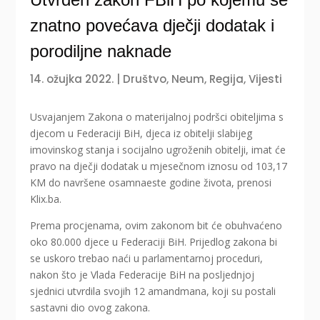
znatno povećava dječji dodatak i
porodiljne naknade
14. ožujka 2022.
|
Društvo
,
Neum
,
Regija
,
Vijesti
Usvajanjem Zakona o materijalnoj podršci obiteljima s
djecom u Federaciji BiH, djeca iz obitelji slabijeg
imovinskog stanja i socijalno ugroženih obitelji, imat će
pravo na dječji dodatak u mjesečnom iznosu od 103,17
KM do navršene osamnaeste godine života, prenosi
Klix.ba.
Prema procjenama, ovim zakonom bit će obuhvaćeno
oko 80.000 djece u Federaciji BiH. Prijedlog zakona bi
se uskoro trebao naći u parlamentarnoj proceduri,
nakon što je Vlada Federacije BiH na posljednjoj
sjednici utvrdila svojih 12 amandmana, koji su postali
sastavni dio ovog zakona.