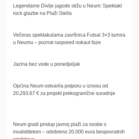
Legendarne Divlje jagode stižu u Neum: Spektakl
rock glazbe na Plaži Stella
Večeras spektakularna završnica Futsal 3×3 turnira
u Neumu – poznat raspored nokaut faze
Jazina bez vode u ponedjeljak
Općina Neum ostvarila potporu u iznosu od
20,293.67 € za projekt prekogranične suradnje
Neum gradi pristup javnoj plaži za osobe s
invaliditetom – odobreno 20.000 eura bespovratnih