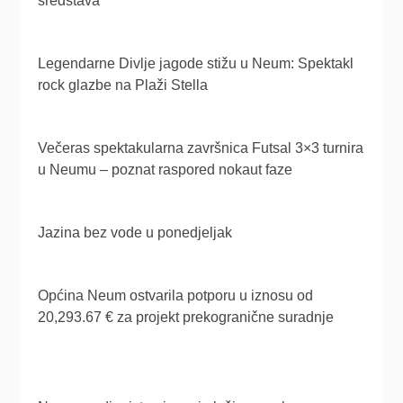
sredstava
Legendarne Divlje jagode stižu u Neum: Spektakl
rock glazbe na Plaži Stella
Večeras spektakularna završnica Futsal 3×3 turnira
u Neumu – poznat raspored nokaut faze
Jazina bez vode u ponedjeljak
Općina Neum ostvarila potporu u iznosu od
20,293.67 € za projekt prekogranične suradnje