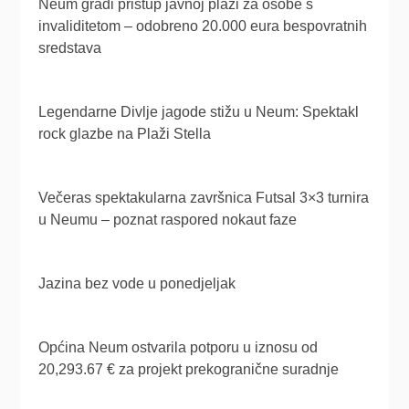
Neum gradi pristup javnoj plaži za osobe s
invaliditetom – odobreno 20.000 eura bespovratnih
sredstava
Legendarne Divlje jagode stižu u Neum: Spektakl
rock glazbe na Plaži Stella
Večeras spektakularna završnica Futsal 3×3 turnira
u Neumu – poznat raspored nokaut faze
Jazina bez vode u ponedjeljak
Općina Neum ostvarila potporu u iznosu od
20,293.67 € za projekt prekogranične suradnje