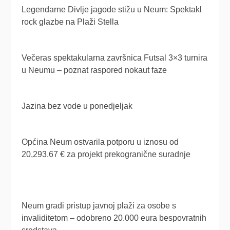
Legendarne Divlje jagode stižu u Neum: Spektakl
rock glazbe na Plaži Stella
Večeras spektakularna završnica Futsal 3×3 turnira
u Neumu – poznat raspored nokaut faze
Jazina bez vode u ponedjeljak
Općina Neum ostvarila potporu u iznosu od
20,293.67 € za projekt prekogranične suradnje
Neum gradi pristup javnoj plaži za osobe s
invaliditetom – odobreno 20.000 eura bespovratnih