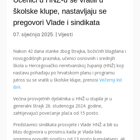
školske klupe, nastavljaju se
pregovori Vlade i sindikata
07. siječnja 2025.
|
Vijesti
Nakon 42 dana stanke zbog štrajka, božićnih blagdana i
novogodišnjih praznika, učenici osnovnih i srednjih
škola u Hercegovačko-neretvanskoj županiji (HNŽ) koji
nastavu pohađaju po hrvatskom planu i programu
jutros su se vratili u školske klupe, prenosi
Večernji list
BiH
.
Većina prosvjetnih djelatnika u HNŽ-u stupila je u
generalni štrajk 26. studenoga 2024. godine,
zahtijevajući povećanje plaća od 15 posto.
Predstavnici sindikata prosvjete i Vlade HNŽ-a bili su
blizu dogovora u prosincu kada je Vlada bila
spremna ponuditi povišicu od 13 posto kumulativno, ali