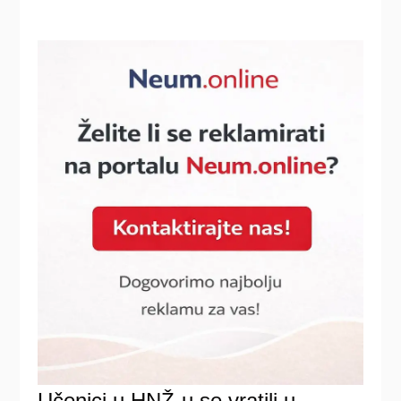
Učenici u HNŽ-u se vratili u