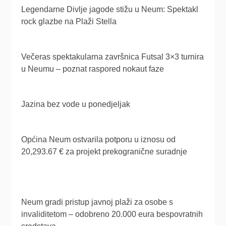
Legendarne Divlje jagode stižu u Neum: Spektakl
rock glazbe na Plaži Stella
Večeras spektakularna završnica Futsal 3×3 turnira
u Neumu – poznat raspored nokaut faze
Jazina bez vode u ponedjeljak
Općina Neum ostvarila potporu u iznosu od
20,293.67 € za projekt prekogranične suradnje
Neum gradi pristup javnoj plaži za osobe s
invaliditetom – odobreno 20.000 eura bespovratnih