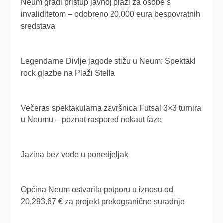
Neum gradi pristup javnoj plaži za osobe s
invaliditetom – odobreno 20.000 eura bespovratnih
sredstava
Legendarne Divlje jagode stižu u Neum: Spektakl
rock glazbe na Plaži Stella
Večeras spektakularna završnica Futsal 3×3 turnira
u Neumu – poznat raspored nokaut faze
Jazina bez vode u ponedjeljak
Općina Neum ostvarila potporu u iznosu od
20,293.67 € za projekt prekogranične suradnje