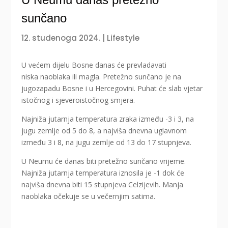
sunčano
12. studenoga 2024.
|
Lifestyle
U većem dijelu Bosne danas će prevladavati
niska naoblaka ili magla. Pretežno sunčano je na
jugozapadu Bosne i u Hercegovini. Puhat će slab vjetar
istočnog i sjeveroistočnog smjera.
Najniža jutarnja temperatura zraka između -3 i 3, na
jugu zemlje od 5 do 8, a najviša dnevna uglavnom
između 3 i 8, na jugu zemlje od 13 do 17 stupnjeva.
U Neumu će danas biti pretežno sunčano vrijeme.
Najniža jutarnja temperatura iznosila je -1 dok će
najviša dnevna biti 15 stupnjeva Celzijevih. Manja
naoblaka očekuje se u večernjim satima.