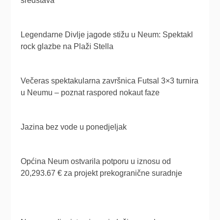
sredstava
Legendarne Divlje jagode stižu u Neum: Spektakl
rock glazbe na Plaži Stella
Večeras spektakularna završnica Futsal 3×3 turnira
u Neumu – poznat raspored nokaut faze
Jazina bez vode u ponedjeljak
Općina Neum ostvarila potporu u iznosu od
20,293.67 € za projekt prekogranične suradnje