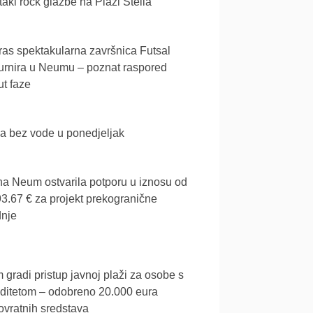
akl rock glazbe na Plaži Stella
as spektakularna završnica Futsal
urnira u Neumu – poznat raspored
t faze
a bez vode u ponedjeljak
a Neum ostvarila potporu u iznosu od
3.67 € za projekt prekogranične
dnje
gradi pristup javnoj plaži za osobe s
iditetom – odobreno 20.000 eura
vratnih sredstava