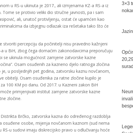
3×3 t
om u RS-u ukinuta je 2017., ali izmjenama KZ-a RS-a iz
nokau
 Tome se protivio veliki dio stručne javnosti, pa i sam
sipović, ali, unatoč protivljenju, ostat će upamćen kao
iminalcima da izbjegnu odlazak iza rešetaka tako što će
Jazin
voriti percepciju da počinitelji nisu pravedno kažnjeni
ESS-a u BiH, zbog čega domaćim zakonodavcima preporučuju
Općin
 bi se ukinula mogućnost zamjene zatvorske kazne
20,29
čina”. Osam osuđenih za kazneno djelo ratnoga zločina
sura
 je, u posljednjih pet godina, zatvorsku kaznu novčanom,
ihove obitelji. Osam osuđenika za ratne zločine kupilo je
i za 100 KM po danu. Od 2017. u Kazneni zakon BiH
 može primjenjivati institut zamjene zatvorske kazne
Neum 
ne zločine.
inval
bespo
 Distrikta Brčko, zatvorska kazna do određenog razdoblja
eva osuđene osobe, mijenja novčanom kaznom (sud nema
Legen
 RS-u sudovi imaju diskrecijsko pravo u odlučivanju hoće