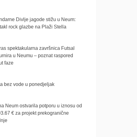
darne Divlje jagode stižu u Neum:
akl rock glazbe na Plaži Stella
as spektakularna završnica Futsal
urnira u Neumu – poznat raspored
t faze
a bez vode u ponedjeljak
a Neum ostvarila potporu u iznosu od
3.67 € za projekt prekogranične
dnje