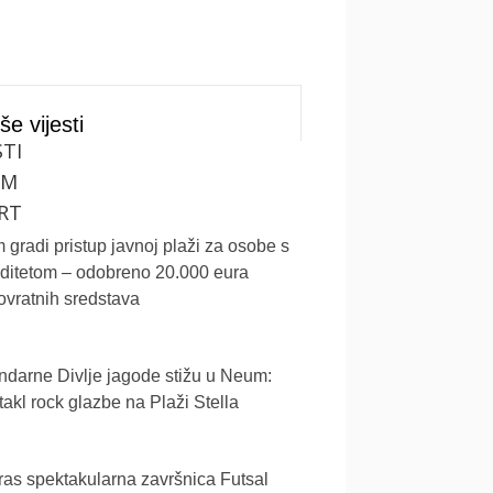
še vijesti
STI
UM
RT
gradi pristup javnoj plaži za osobe s
iditetom – odobreno 20.000 eura
vratnih sredstava
darne Divlje jagode stižu u Neum:
akl rock glazbe na Plaži Stella
as spektakularna završnica Futsal