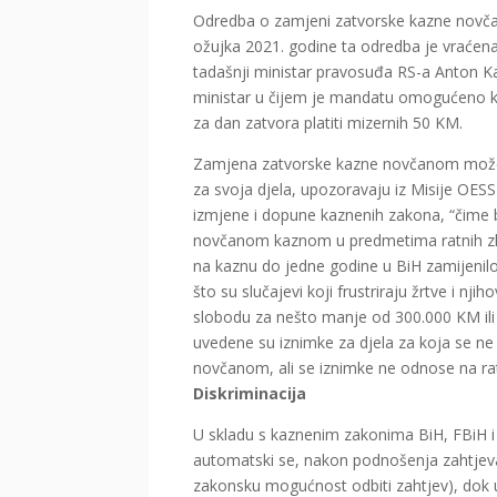
Odredba o zamjeni zatvorske kazne novčan
ožujka 2021. godine ta odredba je vraćena.
tadašnji ministar pravosuđa RS-a Anton Ka
ministar u čijem je mandatu omogućeno kr
za dan zatvora platiti mizernih 50 KM.
Zamjena zatvorske kazne novčanom može st
za svoja djela, upozoravaju iz Misije O
izmjene i dopune kaznenih zakona, “čime
novčanom kaznom u predmetima ratnih zlo
na kaznu do jedne godine u BiH zamijenilo
što su slučajevi koji frustriraju žrtve i nj
slobodu za nešto manje od 300.000 KM il
uvedene su iznimke za djela za koja se ne
novčanom, ali se iznimke ne odnose na rat
Diskriminacija
U skladu s kaznenim zakonima BiH, FBiH i
automatski se, nakon podnošenja zahtj
zakonsku mogućnost odbiti zahtjev), dok u