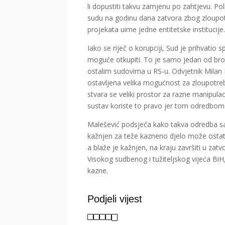
li dopustiti takvu zamjenu po zahtjevu. P
sudu na godinu dana zatvora zbog zloupotr
projekata uime jedne entitetske institucije
Iako se riječ o korupciji, Sud je prihvatio
moguće otkupiti. To je samo jedan od brojn
ostalim sudovima u RS-u. Odvjetnik Mila
ostavljena velika mogućnost za zloupotreb
stvara se veliki prostor za razne manipul
sustav koriste to pravo jer tom odredbom 
Malešević podsjeća kako takva odredba sad
kažnjen za teže kazneno djelo može ostati
a blaže je kažnjen, na kraju završiti u za
Visokog sudbenog i tužiteljskog vijeća B
kazne.
Podjeli vijest