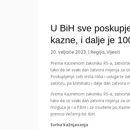
U BiH sve poskupje
kazne, i dalje je 1
20. veljače 2023.
|
Regija
,
Vijesti
Prema Kaznenom zakoniku RS-a, zatvorsk
tako da se svaki dan zatvora mijenja za i
Poskupljenje svih vrsta roba i usluga te zah
zatvoru, pa kriminalci i dalje dan zatvora 
Prema Kaznenom zakoniku RS-a, zatvorsk
tako da se svaki dan zatvora mijenja za
moguća je i u FBiH i za osuđene po Kazne
prenosi Večernji list BiH.
Svrha kažnjavanja