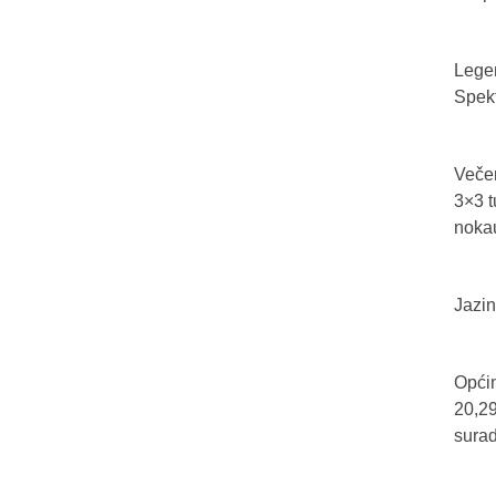
Legen
Spekt
Večer
3×3 t
nokau
Jazin
Općin
20,29
sura