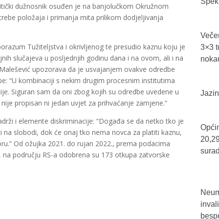
Spekt
olitički dužnosnik osuđen je na banjolučkom Okružnom
ebe položaja i primanja mita prilikom dodjeljivanja
.
Večer
 sporazum Tužiteljstva i okrivljenog te presudio kaznu koju je
3×3 t
ih slučajeva u posljednjih godinu dana i na ovom, ali i na
nokau
n Malešević upozorava da je usvajanjem ovakve odredbe
e: “U kombinaciji s nekim drugim procesnim institutima
acije. Siguran sam da oni zbog kojih su odredbe uvedene u
Jazin
nije propisan ni jedan uvjet za prihvaćanje zamjene.”
rži i elemente diskriminacije: “Događa se da netko tko je
Općin
 na slobodi, dok će onaj tko nema novca za platiti kaznu,
20,29
tvoru.” Od ožujka 2021. do rujan 2022., prema podacima
sura
iH, na području RS-a odobrena su 173 otkupa zatvorske
Neum 
inval
bespo