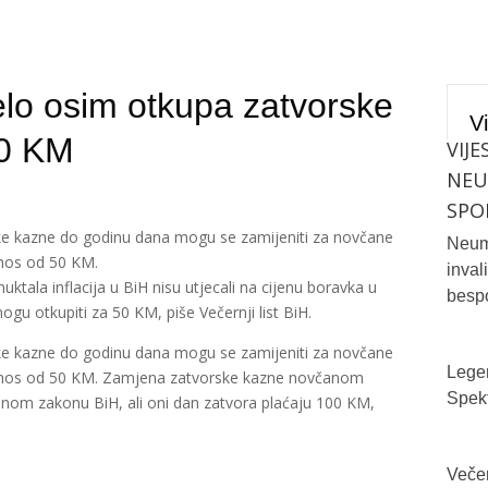
lo osim otkupa zatvorske
Vi
00 KM
VIJE
NE
SPO
e kazne do godinu dana mogu se zamijeniti za novčane
Neum 
znos od 50 KM.
inval
uktala inflacija u BiH nisu utjecali na cijenu boravka u
bespo
mogu otkupiti za 50 KM, piše Večernji list BiH.
e kazne do godinu dana mogu se zamijeniti za novčane
Legen
 iznos od 50 KM. Zamjena zatvorske kazne novčanom
Spekt
nom zakonu BiH, ali oni dan zatvora plaćaju 100 KM,
Večer