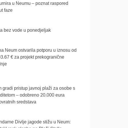
urnira u Neumu – poznat raspored
t faze
a bez vode u ponedjeljak
a Neum ostvarila potporu u iznosu od
3.67 € za projekt prekogranične
dnje
gradi pristup javnoj plaži za osobe s
iditetom – odobreno 20.000 eura
vratnih sredstava
darne Divlje jagode stižu u Neum: