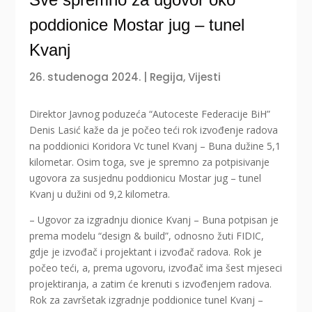
poddionice Mostar jug – tunel
Kvanj
26. studenoga 2024.
|
Regija
,
Vijesti
Direktor Javnog poduzeća “Autoceste Federacije BiH”
Denis Lasić kaže da je počeo teći rok izvođenje radova
na poddionici Koridora Vc tunel Kvanj – Buna dužine 5,1
kilometar. Osim toga, sve je spremno za potpisivanje
ugovora za susjednu poddionicu Mostar jug – tunel
Kvanj u dužini od 9,2 kilometra.
– Ugovor za izgradnju dionice Kvanj – Buna potpisan je
prema modelu “design & build”, odnosno žuti FIDIC,
gdje je izvođač i projektant i izvođač radova. Rok je
počeo teći, a, prema ugovoru, izvođač ima šest mjeseci
projektiranja, a zatim će krenuti s izvođenjem radova.
Rok za završetak izgradnje poddionice tunel Kvanj –