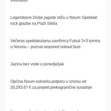
sredstava
Legendarne Divlje jagode stižu u Neum: Spektakl
rock glazbe na Plaži Stella
Večeras spektakularna završnica Futsal 3×3 turnira
u Neumu – poznat raspored nokaut faze
Jazina bez vode u ponedjeljak
Općina Neum ostvarila potporu u iznosu od
20,293.67 € za projekt prekogranične suradnje