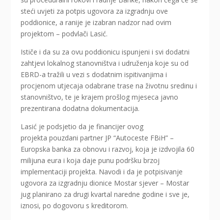
steći uvjeti za potpis ugovora za izgradnju ove
poddionice, a ranije je izabran nadzor nad ovim
projektom – podvlači Lasić.
Ističe i da su za ovu poddionicu ispunjeni i svi dodatni
zahtjevi lokalnog stanovništva i udruženja koje su od
EBRD-a tražili u vezi s dodatnim ispitivanjima i
procjenom utjecaja odabrane trase na životnu sredinu i
stanovništvo, te je krajem prošlog mjeseca javno
prezentirana dodatna dokumentacija.
Lasić je podsjetio da je financijer ovog
projekta pouzdani partner JP “Autoceste FBiH” –
Europska banka za obnovu i razvoj, koja je izdvojila 60
milijuna eura i koja daje punu podršku brzoj
implementaciji projekta. Navodi i da je potpisivanje
ugovora za izgradnju dionice Mostar sjever – Mostar
jug planirano za drugi kvartal naredne godine i sve je,
iznosi, po dogovoru s kreditorom.