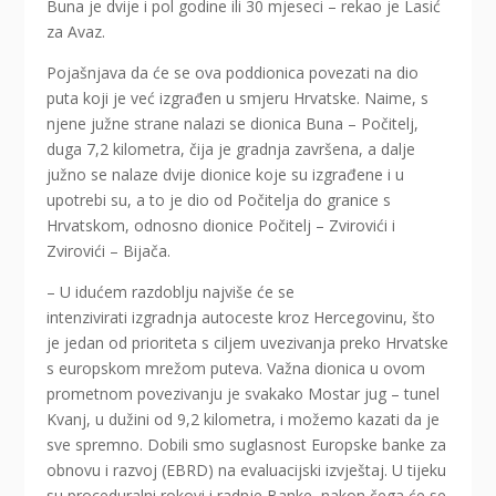
Buna je dvije i pol godine ili 30 mjeseci – rekao je Lasić
za Avaz.
Pojašnjava da će se ova poddionica povezati na dio
puta koji je već izgrađen u smjeru Hrvatske. Naime, s
njene južne strane nalazi se dionica Buna – Počitelj,
duga 7,2 kilometra, čija je gradnja završena, a dalje
južno se nalaze dvije dionice koje su izgrađene i u
upotrebi su, a to je dio od Počitelja do granice s
Hrvatskom, odnosno dionice Počitelj – Zvirovići i
Zvirovići – Bijača.
– U idućem razdoblju najviše će se
intenzivirati izgradnja autoceste kroz Hercegovinu, što
je jedan od prioriteta s ciljem uvezivanja preko Hrvatske
s europskom mrežom puteva. Važna dionica u ovom
prometnom povezivanju je svakako Mostar jug – tunel
Kvanj, u dužini od 9,2 kilometra, i možemo kazati da je
sve spremno. Dobili smo suglasnost Europske banke za
obnovu i razvoj (EBRD) na evaluacijski izvještaj. U tijeku
su proceduralni rokovi i radnje Banke, nakon čega će se