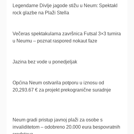
Legendarne Divlje jagode stižu u Neum: Spektakl
rock glazbe na Plaži Stella
Večeras spektakularna završnica Futsal 3×3 turnira
u Neumu – poznat raspored nokaut faze
Jazina bez vode u ponedjeljak
Općina Neum ostvarila potporu u iznosu od
20,293.67 € za projekt prekogranične suradnje
Neum gradi pristup javnoj plaži za osobe s
invaliditetom – odobreno 20.000 eura bespovratnih