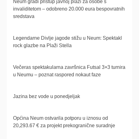
Neum gradi pristup javnoj plaži za osobe s
invaliditetom – odobreno 20.000 eura bespovratnih
sredstava
Legendarne Divlje jagode stižu u Neum: Spektakl
rock glazbe na Plaži Stella
Večeras spektakularna završnica Futsal 3×3 turnira
u Neumu – poznat raspored nokaut faze
Jazina bez vode u ponedjeljak
Općina Neum ostvarila potporu u iznosu od
20,293.67 € za projekt prekogranične suradnje